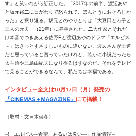
す」と笑いながら訂正した。「2017年の前半、渡辺あや
と坂元裕二に日がわりで怒られて、ほんとうにおそろしか
った」と振り返る。坂元とのやりとりは「大豆田とわ子と
三人の元夫」（21年）に昇華された。二大作家とそれだ
け本音でつきあえる佐野Pと渡辺あやのドラマ「エルピス
～」はきっとすさまじいものに違いない。渡辺さんが王道
だと思っていると言っていたけれど、確かに小説だったら
太宰治や三島由紀夫になり得るはずなのだ。それをテレビ
で見ることができるなんて、私たちは幸福である。
インタビュー全文は10月17日（月）発売の
『CINEMAS＋MAGAZINE』
にて掲載！
（取材・文＝木俣冬）
–{「エルピス—希望、あるいは災い—」作品情報}–