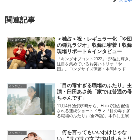
関連記事
＜独占＞祝・レギュラー化「や団
インタビュー
の弾丸ラジオ」収録に密着！収録
現場リポート＆インタビュー
「キングオブコント2022」で3位に輝き、
注目を集めているお笑いトリオ「や
団」。ロングサイズ伊藤・本間キッド・
中嶋享の3人の、狂気と熱量が同居するコ
ントの虜になった方も多いだろう。そん
な彼らが、ラジオアプリGERAでレギュ
「目の毒すぎる職場のふたり」主
インタビュー
ラー番組をスタート...
演・臼田あさ美「家では普通の母
ちゃんです」
11月4日(金)夜9時から、Huluで独占配信
される連続ショートドラマ『目の毒すぎ
る職場のふたり』(全25話)。本作に主演す
るのが、女優デビューから20年目の臼田
あさ美だ。北海道は胆振(いぶり)地方の営
業所を舞台に、臼田演じる経理部のマジ
「何を言ってもいいわけじゃな
インタビュー
メ...
い」“サバサバ女”な丸山礼＆トリ