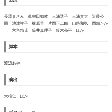
長澤まさみ 眞栄田郷敦 三浦透子 三浦貴大 近藤公
園 池津祥子 梶原善 片岡正二郎 山路和弘 岡部たか
し 六角精児 筒井真理子 鈴木亮平 ほか
脚本
渡辺あや
演出
大根仁 ほか