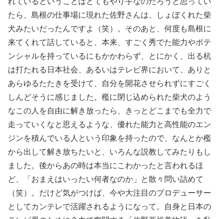
れているということはとてもやり手なのだろうと思ってい
たら、島根の仕事場に現れた佐野さんは、しょぼくれた柴
犬みたいだったんですよ（笑）。そのあと、何度も島根に
来てくれて話していると、本来、すごく秀でた能力やポテ
ンシャルを持っているにもかかわらず、とにかく、出る杭
は打たれる日本社会、あるいはテレビ界において、ありと
あらゆるたたきを受けて、自分を開花させられずにすごく
しんどそうに感じました。檻に閉じ込められた柴犬のよう
なこの人を自由に解き放ったら、きっとどこまでも全力で
走っていくなと思えるような、優れた能力と高性能のエン
ジンを積んでいる人という印象を持ったので、なんとか檻
から出して解き放ちたいと、いろんな説教してみたりもし
ました。後からあの時は本当にこわかったと言われるほ
ど、「おまえはいったい何者なのか」と散々問い詰めて
（笑）。だけど気がつけば、今や大注目のプロデューサー
としてカンテレで活躍されるようになって。自身と日本の