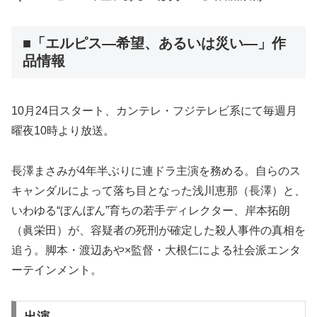
■「エルピス—希望、あるいは災い—」作
品情報
10月24日スタート、カンテレ・フジテレビ系にて毎週月
曜夜10時より放送。
長澤まさみが4年半ぶりに連ドラ主演を務める。自らのス
キャンダルによって落ち目となった浅川恵那（長澤）と、
いわゆる“ぼんぼん”育ちの若手ディレクター、岸本拓朗
（眞栄田）が、容疑者の死刑が確定した殺人事件の真相を
追う。脚本・渡辺あや×監督・大根仁による社会派エンタ
ーテインメント。
出演