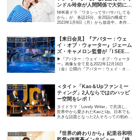
ンドル玲奈が人間関係で大切にし
ていること
NHK夜ドラ「ワタシってサバサバしてる
から」が、各話15分、全20話の構成で
2023年1月9日（月）から放送中。本作
は、2020年に連載されるや否や、SNSや
電子書店で話題を呼んだコメディ漫画が
原作。出版社で働く“自称サバサバ女”の主
【来日会見】『アバター：ウェ
インタビュー
人公・...
イ・オブ・ウォーター』ジェーム
ズ・キャメロン監督が「I SEE
YOU」に込めた意味とは
▶︎『アバター：ウェイ・オブ・ウォータ
ー』画像を全て見る2022年12月16日
（金）公開の『アバター：ウェイ・オ
ブ・ウォーター』の来日記者会見が行わ
れた。登壇者は、監督のジェームズ・キ
ャメロン、プロデューサーのジョン・ラ
＜タイ＞「Kao＆Upファンミー
インタビュー
ンドー、出演者である...
ティング」2人ならではのハッピ
ー空間をレポ！
タイドラマ「Lovely Writer」で共演し、
世界中から愛されたKaoとUp。日本でも
大きな話題となった2人そろっての初めて
のファンミーティングが、4月1日、文京
シビックホールにて開催された。
CINEMAS+では昼の部をレポートする。
『世界の終わりから』紀里谷和明
インタビュー
オ...
監督×伊東蒼インタビュー 「絶