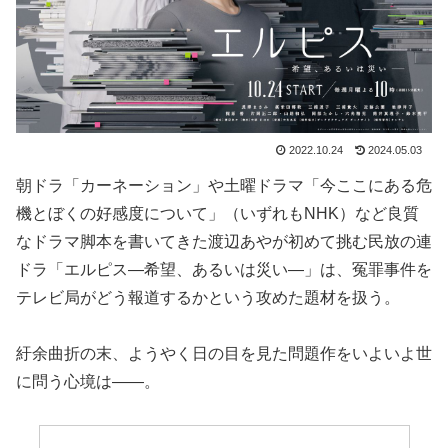
2022.10.24
2024.05.03
朝ドラ「カーネーション」や土曜ドラマ「今ここにある危
機とぼくの好感度について」（いずれもNHK）など良質
なドラマ脚本を書いてきた渡辺あやが初めて挑む民放の連
ドラ「エルピス―希望、あるいは災い―」は、冤罪事件を
テレビ局がどう報道するかという攻めた題材を扱う。
紆余曲折の末、ようやく日の目を見た問題作をいよいよ世
に問う心境は――。