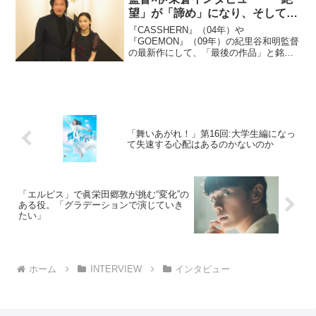
望」が「諦め」になり、そして
「最後の作品」になった理由
『CASSHERN』（04年）や
『GOEMON』（09年）の紀里谷和明監督
の最新作にして、「最後の作品」と銘打
たれた『世界の終わりから』が2023年4月
7日（金）に公開された。ここでは、紀里
谷和明監督と、主演を務めた伊東蒼への
インタビューを...
「舞いあがれ！」第16回:大学生編になっ
て失速する心配はあるのかないのか
「エルピス」で眞栄田郷敦が挑む“変化”の
ある役。「グラデーションで演じていき
たい」
ホーム
INTERVIEW
インタビュー