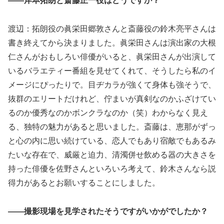
――岸本拓朗と斎藤正一役はどうですか？
渡辺：拓朗役の眞栄田郷敦さんと斎藤役の鈴木亮平さんは
書き終えてから決まりました。眞栄田さんは演出家の大根
仁さんがおもしろい俳優がいると、眞栄田さんが出演して
いるバラエティー番組を見せてくれて、そうしたら私のイ
メージにぴったりで。目ヂカラが強くて身体も強そうで、
抜群のエリートだけれど、佇まいが真剣なのかふざけてい
るのか優秀なのかボンクラなのか（笑）わからなく見え
る、独特の魅力があると思いました。斎藤は、恵那がずっ
と心の内に思い続けている、恋人でもあり宿敵でもあるみ
たいな存在で、威厳と迫力、清濁併せ飲める器の大きさを
持った俳優を佐野さんといろいろ考えて、鈴木さんなら説
得力があるとお願いすることにしました。
――撮影現場を見学されたそうですがいかがでしたか？