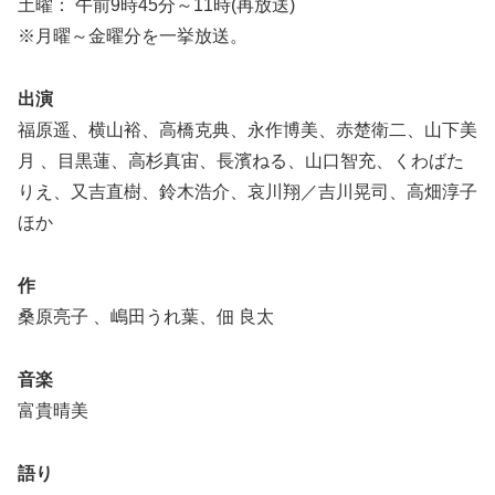
土曜： 午前9時45分～11時(再放送)
※月曜～金曜分を一挙放送。
出演
福原遥、横山裕、高橋克典、永作博美、赤楚衛二、山下美
月 、目黒蓮、高杉真宙、長濱ねる、山口智充、くわばた
りえ、又吉直樹、鈴木浩介、哀川翔／吉川晃司、高畑淳子
ほか
作
桑原亮子 、嶋田うれ葉、佃 良太
音楽
富貴晴美
語り