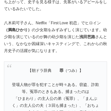
ち上がって、史子を見る様子は、先客がいるアピールをし
ているみたいでした。
八木莉可子さん、Netflix「First Love 初恋」でヒロイン
（満島ひかり）
の少女期をみずみずしく演じています。幼
少期を演じているのが舞の幼少期を演じた
浅田芭路
さんと
いう、なかなか因縁深いキャスティングで、これからの秋
月史子の活躍が気になります。
【朝ドラ辞典
罪
（つみ）】
登場人物が罪を犯すことが時々ある。窃盗、詐欺
等。冤罪のときもある。捕まったのは
「ひまわり」の主人公の弟（冤罪）、「まんぷ
く」の主人公の夫（３回も捕まった）、「おちょ