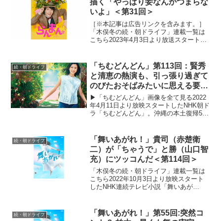
描く「やっぱり妾なんかつまらな
いよ」＜第31回＞
［※本記事は広告リンクを含みます。］
「木俣冬の続・朝ドライフ」連載一覧は
こちら2023年4月3日より放送スタートし
たNHK連続テレビ小説「らんまん」。
「日本の植物学の父」と呼ばれる高知県
出身の植物学者・牧野富太郎の人生をモ
「ちむどんどん」第113回：賢秀
続・朝ドライフ
デルにオリジナルス...
と清恵の熱演も、引っ張り過ぎて
のびたおそばみたいに思える要因
とは
▶︎「ちむどんどん」画像を全て見る2022
年4月11日より放映スタートしたNHK朝ド
ラ「ちむどんどん」。沖縄の本土復帰50
年に合わせて放映される本作は、復帰前
の沖縄を舞台に、沖縄料理に夢をかける
主人公と支え合う兄妹たちの絆を描くス
「舞いあがれ！」貴司（赤楚衛
続・朝ドライフ
トーリー。...
二）が「ちゃうで」と勝（山口智
充）にツッコんだ＜第114回＞
「木俣冬の続・朝ドライフ」連載一覧は
こちら2022年10月3日より放映スタート
したNHK連続テレビ小説「舞いあが
れ！」。本作は、主人公・岩倉舞（福原
遥）がものづくりの町・東大阪と自然豊
かな長崎・五島列島で人との絆を育みな
「舞いあがれ！」第55回:突然コ
続・朝ドライフ
がら、空を飛ぶ夢に向...