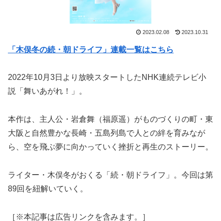
2023.02.08
2023.10.31
「木俣冬の続・朝ドライフ」連載一覧はこちら
2022年10月3日より放映スタートしたNHK連続テレビ小
説「舞いあがれ！」。
本作は、主人公・岩倉舞（福原遥）がものづくりの町・東
大阪と自然豊かな長崎・五島列島で人との絆を育みなが
ら、空を飛ぶ夢に向かっていく挫折と再生のストーリー。
ライター・木俣冬がおくる「続・朝ドライフ」。今回は第
89回を紐解いていく。
［※本記事は広告リンクを含みます。］