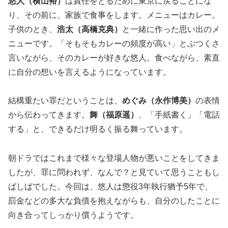
悠人（横山裕）
は責任をとるために東京に戻ることにな
り、その前に、家族で食事をします。メニューはカレー。
子供のとき、
浩太（高橋克典）
と一緒に作った思い出のメ
ニューです。「そもそもカレーの頻度が高い」とぶつくさ
言いながら、そのカレーが好きな悠人。食べながら、素直
に自分の想いを言えるようになっています。
結構重たい罪だということは、
めぐみ（永作博美）
の表情
から伝わってきます。
舞（福原遥）
、「手紙書く」「電話
する」と、できるだけ明るく振る舞っています。
朝ドラではこれまで様々な登場人物が悪いことをしてきま
したが、罪に問われず、なんで？と見ていて思うこともし
ばしばでした。今回は、悠人は懲役3年執行猶予5年で、
罰金などの多大な負債を抱えながらも、自分のしたことに
向き合ってしっかり償うようです。