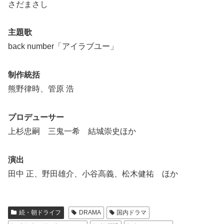
さだまさし
主題歌
back number「アイラブユー」
制作統括
熊野律時、管原 浩
プロデューサー
上杉忠嗣 三鬼一希 結城崇史ほか
演出
田中 正、野田雄介、小谷高義、松木健祐 ほか
続・朝ドライフ
DRAMA
国内ドラマ