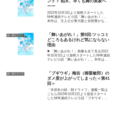
ント？ 柏木、早くも舞の実家へ
ーー
2022年10月3日より放映スタートした
NHK連続テレビ小説「舞いあがれ！」。
本作は、主人公が東大阪と自然豊かな長
崎・五島列島でさまざまな人との絆を育
みながら、空を飛ぶ夢に向かっていく挫
折と再生のストーリー。ものづくりの
「舞いあがれ！」第9回:ツッコミ
続・朝ドライフ
町・東大阪で生まれ育...
どころもあるけれど気にならない
理由
▶「舞いあがれ！」画像を全て見る2022
年10月3日より放映スタートしたNHK連続
テレビ小説「舞いあがれ！」。本作は、
主人公が東大阪と自然豊かな長崎・五島
列島でさまざまな人との絆を育みなが
ら、空を飛ぶ夢に向かっていく挫折と再
「ブギウギ」梅吉（柳葉敏郎）の
続・朝ドライフ
生のストーリー。...
ダメ度が上がってしまった＜第41
回＞
「木俣冬の続・朝ドライフ」連載一覧は
こちら2023年10月2日より放送スタート
したNHK連続テレビ小説「ブギウギ」。
「東京ブギウギ」や「買物ブギー」で知
られる昭和の大スター歌手・笠置シヅ子
をモデルにオリジナルストーリーで描く
本作。歌って踊る...