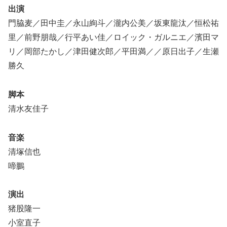
出演
門脇麦／田中圭／永山絢斗／瀧内公美／坂東龍汰／恒松祐
里／前野朋哉／行平あい佳／ロイック・ガルニエ／濱田マ
リ／岡部たかし／津田健次郎／平田満／／原日出子／生瀬
勝久
脚本
清水友佳子
音楽
清塚信也
啼鵬
演出
猪股隆一
小室直子