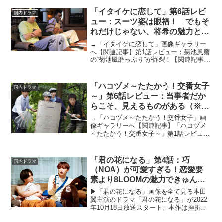
「イタイケに恋して」第6話レビ
国内ドラマ
ュー：スーツ姿は眼福！ でもそ
れだけじゃない、将希の魅力と
は？（※ストーリーネタバレあ
→「イタイケに恋して」画像ギャラリー
り）
へ【関連記事】第1話レビュー：菊池風磨
の“菊池風磨っぷり”が炸裂！【関連記事】
第2話レビュー：まさかそうくるとは！
乱闘（？）シーンは爆笑必至【関連記
事】第3話レビュー：「顔も立派な個性」
「ハコヅメ～たたかう！交番女子
国内ドラマ
って、いい言葉じ...
～」第6話レビュー：当事者だか
らこそ、見えるものがある（※ス
トーリーネタバレあり）
→「ハコヅメ～たたかう！交番女子」画
像ギャラリーへ【関連記事】「ハコヅメ
～たたかう！交番女子～」第1話レビュ
ー：「少しずつ警察官になっていけばい
いよ」【関連記事】「ハコヅメ～たたか
う！交番女子～」第2話レビュー：他人と
「君の花になる」第4話：巧
国内ドラマ
自分を比べないほうが幸...
（NOA）が可愛すぎる！恋愛要
素より8LOOMの魅力できゅんと
したい
▶︎「君の花になる」画像を全て見る本田
翼主演のドラマ「君の花になる」が2022
年10月18日放送スタート。本作は挫折し
た元高校教師の主人公・仲町あす花が、7