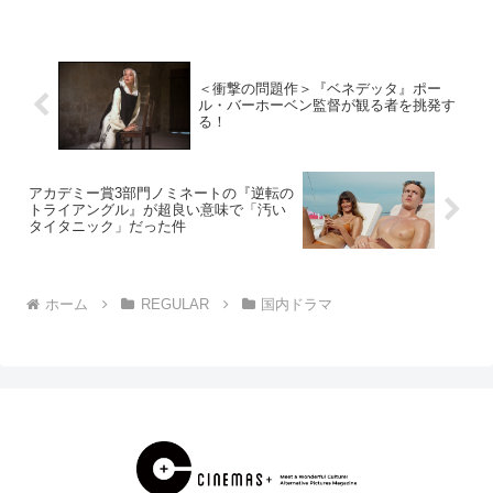
年4月21日放送スタート。本作は、山田裕
貴演じる美容師・萱島直哉をはじめ、上
白石萌歌演...
＜衝撃の問題作＞『ベネデッタ』ポー
ル・バーホーベン監督が観る者を挑発す
る！
アカデミー賞3部門ノミネートの『逆転の
トライアングル』が超良い意味で「汚い
タイタニック」だった件
ホーム
REGULAR
国内ドラマ