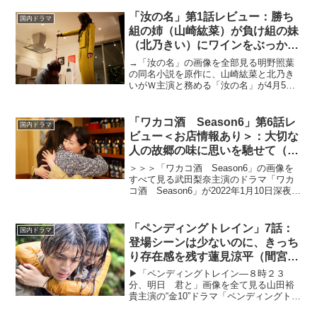
人組ボーイズグループ“8LOOM（ブルー
ム）”の寮母となり、一緒に“トップアーテ
「汝の名」第1話レビュー：勝ち
国内ドラマ
ィス...
組の姉（山崎紘菜）が負け組の妹
（北乃きい）にワインをぶっかけ
る！？謎しかなかった初回（※ス
→「汝の名」の画像を全部見る明野照葉
トーリーネタバレあり）
の同名小説を原作に、山崎紘菜と北乃き
いがＷ主演と務める「汝の名」が4月5日
より放送開始。山崎演じる姉の陶子と北
乃演じる妹の久恵は、「女王様」と「奴
隷」のような関係を築き上げ、憎しみ合
「ワカコ酒 Season6」第6話レ
国内ドラマ
いながらも心の奥底で依...
ビュー＜お店情報あり＞：大切な
人の故郷の味に思いを馳せて（※
ストーリーネタバレあり）
＞＞＞「ワカコ酒 Season6」の画像を
すべて見る武田梨奈主演のドラマ「ワカ
コ酒 Season6」が2022年1月10日深夜、
放送スタートした。累計270 万部（紙・
電子合計/既刊17巻）を超える新久千映の
「ワカコ酒」（月刊コミックゼノン...
「ペンディングトレイン」7話：
国内ドラマ
登場シーンは少ないのに、きっち
り存在感を残す蓮見涼平（間宮祥
太朗）
▶︎「ペンディングトレイン―８時２３
分、明日 君と」画像を全て見る山田裕
貴主演の“金10”ドラマ「ペンディングトレ
イン―８時２３分、明日 君と」が2023