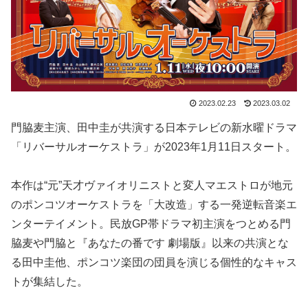
2023.02.23
2023.03.02
門脇麦主演、田中圭が共演する日本テレビの新水曜ドラマ
「リバーサルオーケストラ」が2023年1月11日スタート。
本作は“元”天才ヴァイオリニストと変人マエストロが地元
のポンコツオーケストラを「大改造」する一発逆転音楽エ
ンターテイメント。民放GP帯ドラマ初主演をつとめる門
脇麦や門脇と『あなたの番です 劇場版』以来の共演とな
る田中圭他、ポンコツ楽団の団員を演じる個性的なキャス
トが集結した。