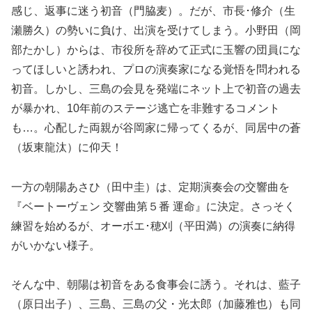
感じ、返事に迷う初音（門脇麦）。だが、市長･修介（生
瀬勝久）の勢いに負け、出演を受けてしまう。小野田（岡
部たかし）からは、市役所を辞めて正式に玉響の団員にな
ってほしいと誘われ、プロの演奏家になる覚悟を問われる
初音。しかし、三島の会見を発端にネット上で初音の過去
が暴かれ、10年前のステージ逃亡を非難するコメント
も…。心配した両親が谷岡家に帰ってくるが、同居中の蒼
（坂東龍汰）に仰天！
一方の朝陽あさひ（田中圭）は、定期演奏会の交響曲を
『ベートーヴェン 交響曲第５番 運命』に決定。さっそく
練習を始めるが、オーボエ･穂刈（平田満）の演奏に納得
がいかない様子。
そんな中、朝陽は初音をある食事会に誘う。それは、藍子
（原日出子）、三島、三島の父・光太郎（加藤雅也）も同