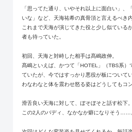
「思ってた通り、いやそれ以上に面白い」、
いな」など、天海祐希の真骨頂と言えるべき
これまで天海が演じてきた役と少し似ている
者も待っていた。
初回、天海と対峙した相手は髙嶋政伸。
髙嶋といえば、かつて「HOTEL」（TBS系
ていたが、今ではすっかり悪役が板について
わなわなと体を震わせ怒る姿はどうしてもコ
滑舌良い天海に対して、ぼそぼそと話す松下
この2人のバディ、なかなか癖になりそう……
次回はどんな変装姿を見せてくれるか、毎話