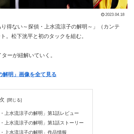
2023.04.18
あり得ない～探偵・上水流涼子の解明～」（カンテ
タート。松下洸平と初のタックを組む。
ライターが紐解いていく。
子の解明」画像を全て見る
次
偵・上水流涼子の解明」第1話レビュー
偵・上水流涼子の解明」第1話ストーリー
偵・上水流涼子の解明」作品情報