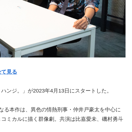
全て見る
ンジ。」が2023年4月13日にスタートした。
となる本作は、異色の情熱刑事・仲井戸豪太を中心に
＆コミカルに描く群像劇。共演は比嘉愛未、磯村勇斗