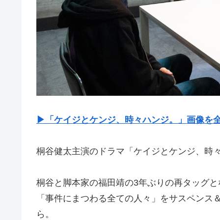
▶︎「ケイジとケンジ、時々ハンジ。」画像を
桐谷健太主演のドラマ「ケイジとケンジ、時々ハ
桐谷と脚本家の福田靖の3年ぶりの再タッグ
「事件にまつわる全ての人々」をサスペンス
ら。