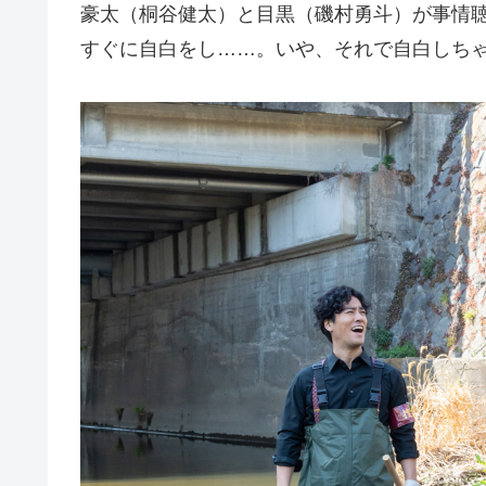
豪太（桐谷健太）と目黒（磯村勇斗）が事情
すぐに自白をし……。いや、それで自白しち