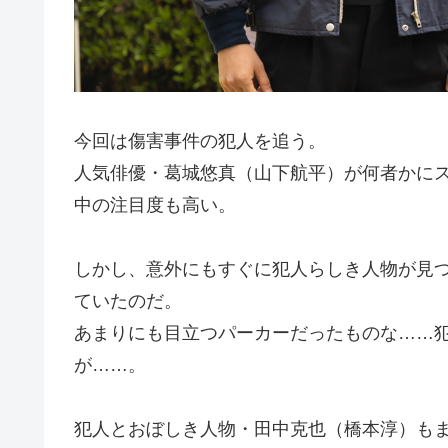
今回は傷害事件の犯人を追う。
人気俳優・葛城悠真（山下航平）が何者かに
中の注目度も高い。
しかし、意外にもすぐに犯人らしき人物が見
ていたのだ。
あまりにも目立つパーカーだったものな……
が……。
犯人とおぼしき人物・田中克也（橋本淳）も