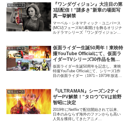
そ真のセンターにふさわしい』と突如現
『ワンダヴィジョン』大注目の第
配信ニュース
れたゼンカイレッド（伊...
3話配信！“謎多き”新章の場面写
真一挙解禁
マーベル・シネマティック・ユニバース
(MCU)フェーズ4の幕開けを飾るオリジナ
ルドラマシリーズ『ワンダヴィジョン』
が先週金曜日より配信スタート。22日
（金）の第3話配信に先がけて、場面写真
が一挙解禁された。初回で1話と2話が同
仮面ライダー生誕50周年！東映特
配信ニュース
時配信となった...
撮YouTube Officialにて、仮面ラ
イダーTVシリーズ30作品を無料
配信
仮面ライダー生誕50周年を記念し、東映
特撮YouTube Officialにて、シリーズ1作
目の仮面ライダー（1971～1973年放送）
から、仮面ライダーゼロワン（2019～
2020年放送）までのTVシリーズ30作品の
第1～2話無料配信が決...
『ULTRAMAN』シーズン2ティ
配信ニュース
ザーPV解禁！“タロウ”CVは前野
智昭に決定
2019年にNetflixで配信開始されて以来、
日本のみならず海外のファンからも高い
人気を獲得してきたアニメ
『ULTRAMAN』のシーズン2激熱ティザ
ーPVが解禁された。更に“タロウ”CVに前