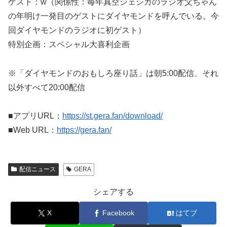
ゲスト：w（関係性：毎年真空ジェシカのラジオ父ちゃん
の年明け一発目のゲストにダイヤモンドを呼んでいる。今
回ダイヤモンドのラジオに初ゲスト）
特別企画：スペシャル大喜利企画
※「ダイヤモンドのおもしろ座り話」は朝5:00配信、それ
以外すべて20:00配信
■アプリURL：
https://st.gera.fan/download/
■Web URL：
https://gera.fan/
配信ニュース
GERA
シェアする
X
Facebook
はてブ