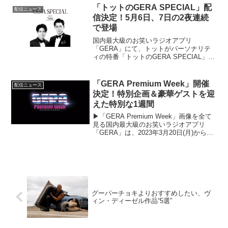
野智昭が決定、ビデオメッセージも到着
「トットのGERA SPECIAL」配
配信ニュース
した。11月...
信決定！5月6日、7日の2夜連続
で登場
国内最大級のお笑いラジオアプリ
「GERA」にて、トットがパーソナリテ
ィの特番「トットのGERA SPECIAL」
が、5月6日（土）、7日（日）20:00より2
夜連続で配信される。「GERA
SPECIAL」はGERAで配信される特番ラ
「GERA Premium Week」開催
配信ニュース
ジオ。...
決定！特別企画＆豪華ゲストを迎
えた特別な1週間
▶︎「GERA Premium Week」画像を全て
見る国内最大級のお笑いラジオアプリ
「GERA」は、2023年3月20日(月)から3
月26日(日)まで、各番組が特別企画・豪華
ゲストを迎え、ここでしか聴けない特別
なトークを配信する「GERA...
グーパーチョキよりおすすめしたい、ヴ
ィン・ディーゼル作品“5選”