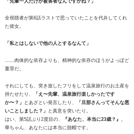
「先輩一人だけが被害者なんですかね？」
全視聴者が第6話ラストで思っていたことを代弁してくれ
た彼女。
「私とはしないで他の人とするなんて」
……肉体的な依存よりも、精神的な依存のほうがよっぽど
重罪だ。
それにしても、突き放したフリをして温泉旅行のお土産を
持たせたり、
「え〜先輩、温泉旅行楽しかったです
か〜？」
とあざとい発言したり、
「旦那さんってそんな悪
いことしました？」
と真意を突いたり。
はい、第5話ぶり2度目の、
『あなた、本当に23歳？』
。
華ちゃん、あなたには本当に脱帽です。