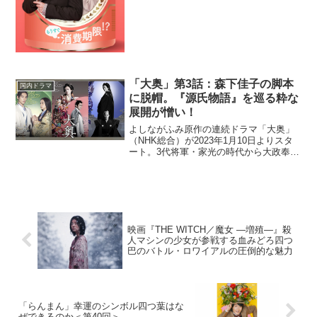
「大奥」第3話：森下佳子の脚本
国内ドラマ
に脱帽。『源氏物語』を巡る粋な
展開が憎い！
よしながふみ原作の連続ドラマ「大奥」
（NHK総合）が2023年1月10日よりスタ
ート。3代将軍・家光の時代から大政奉還
に至るまで、奇病により男女の立場が逆
転した江戸パラレルワールドを描く本作
には、冨永愛、中島裕翔、堀田真由、福
士蒼汰、風間俊...
映画『THE WITCH／魔女 ―増殖―』殺
人マシンの少女が参戦する血みどろ四つ
巴のバトル・ロワイアルの圧倒的な魅力
「らんまん」幸運のシンボル四つ葉はな
ぜできるのか＜第40回＞