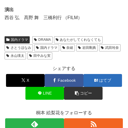
演出
西谷 弘 髙野 舞 三橋利行 （FILM）
国内ドラマ
DRAMA
あなたがしてくれなくても
さとうほなみ
国内ドラマ
奈緒
岩田剛典
武田玲奈
永山瑛太
田中みな実
シェアする
X
Facebook
はてブ
LINE
コピー
桐本 絵梨花をフォローする