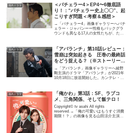
＜バチェラー4＞EP4〜6徹底語
今回のコラムでは今夜の...
国内ドラマ
り！：“バチェラー史上〇〇”、起
こりすぎ問題＜考察＆感想＞
→「バチェラー4」画像ギャラリーへバチ
ェラー・ジャパンーー性格もバックグラ
ウンドも異なる17人の女性たちが、たっ
た1人の理想の独身男性「バチェラー」の
愛を手に入れるまでを追う婚活サバイバ
ル番組。4代目バチェラーは、バチェロレ
「アバランチ」第10話レビュー：
国内ドラマ
ッテで画家・杉田...
雪崩は突如起きる 圧巻の最終話
をどう捉える？（※ストーリーネ
タバレあり）
→「アバランチ」画像ギャラリーへ綾野
剛主演のドラマ「アバランチ」が2021年
10月18日に放送開始した。カンテレ・フ
ジテレビ系で月曜夜10時の新たな連続ド
ラマ枠がスタート。第1作目となる本作
は、破天荒な謎の集団“アバランチ”の活躍
「俺かわ」第3話：SF、ラブコ
国内ドラマ
を描くピカ...
メ、三角関係、そして飯テロ！
Copyright© tv asahi All rights
reserved.→「俺の可愛いはもうすぐ消費
期限！？」の画像を見る山田涼介主演の
オシドラサタデー「俺の可愛いはもうす
ぐ消費期限！？」が2022年4月16日より
放送スタートする。...