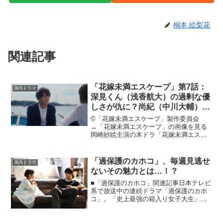
桐本 絵梨花
関連記事
「花嫁未満エスケープ」第7話：
国内ドラマ
深見くん（浅香航大）の過剰な優
しさが仇に？尚紀（中川大輔）の
お子ちゃまっぷりが懐かしい
©︎「花嫁未満エスケープ」製作委員会
→「花嫁未満エスケープ」の画像を見る
岡崎紗絵主演の木ドラ「花嫁未満エスケ
ープ」が2022年4月7日より放送スター
ト。彼氏の尚紀（中川大輔）とマンネリ
気味の日々を過ごすゆう（岡崎紗絵）。
「過保護のカホコ」、毎週見逃せ
国内ドラマ
付き合って7年、同棲...
ないその魅力とは…！？
■「過保護のカホコ」関連記事日本テレビ
系で放送中の連続ドラマ「過保護のカホ
コ」。「史上最強の箱入り女子大生」を
高畑充希が好演し、ぶっ飛んだ内容や面
白い内容を含みながらも感動する側面も
あり見逃せないドラマとなっています。