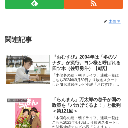
木俣冬
関連記事
『おむすび』2004年は「冬のソ
続・朝ドライフ
ナタ」が流行。ヨン様と呼ばれる
四ツ木（佐野勇斗）【9話】
「木俣冬の続・朝ドライフ」連載一覧は
こちら2024年9月30日より放送スタート
したNHK連続テレビ小説「おむすび」。
平成“ど真ん中”の、2004年(平成16年)。ヒ
ロイン・米田結（よねだ・ゆい）は、福
岡・糸島で両親や祖父母と共に暮らして
「らんまん」万太郎の息子が国の
続・朝ドライフ
いた...
政策を「バカげてるよ！」と批判
＜第121回＞
「木俣冬の続・朝ドライフ」連載一覧は
こちら2023年4月3日より放送スタートし
たNHK連続テレビ小説「らんまん」。