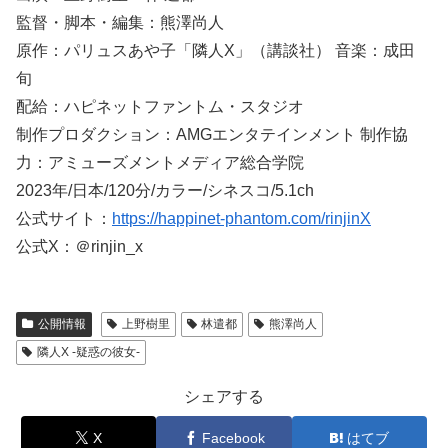
監督・脚本・編集：熊澤尚人
原作：パリュスあや子「隣人X」（講談社） 音楽：成田
旬
配給：ハピネットファントム・スタジオ
制作プロダクション：AMGエンタテインメント 制作協
力：アミューズメントメディア総合学院
2023年/日本/120分/カラー/シネスコ/5.1ch
公式サイト：
https://happinet-phantom.com/rinjinX
公式X：＠rinjin_x
公開情報
上野樹里
林遣都
熊澤尚人
隣人X -疑惑の彼女-
シェアする
X
Facebook
はてブ