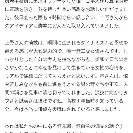
所属事務所に出演オファーをした後、ご本人から直接携帯
に電話を頂き、熱を持った長い感想をお話しいただきまし
た。後日会った際も８時間ぐらい話し合い、上野さんから
のアイディアも脚本にどんどん取り入れていきました。
上野さんの演技は、瞬間に生まれるダイナミズムと予想を
超える感じが大変魅力的で、唯一無二な女優さんです。し
っかりとした自分の考えを持ちながらも、柔和で日常のさ
さやかなことに幸せを見出して生きている女性の心情を、
リアルで繊細に演じてもらえたと思います。林さんは、悩
み苦しみながらも前に進もうとする男の苛立ちや不安、人
間の弱さを見事に演じ切ってくれました。演技に向かうタ
フさと誠実さは怪物ですね。高校１年当時を知っている
分、今は本当に俳優を天職にされていると感じました。
本作は私たちの中にある無意識、無自覚の偏見の話です。