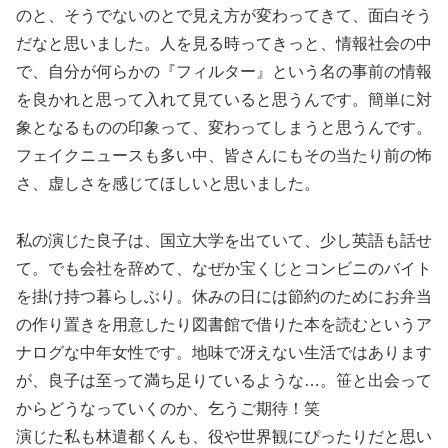
のと、そうでないのとで見え方が変わってきて、面白そう
だなと思いました。人を見る時ってきっと、情報社会の中
で、自分が何らかの『フィルター』という名の事前の情報
を良かれと思って入れて見ていると思うんです。簡単に対
象となるものの印象って、変わってしまうと思うんです。
フェイクニュースも多い中、皆さんにもその当たり前の怖
さ、虚しさを感じてほしいと思いました。
私の演じた良子は、国立大学を出ていて、少し英語も話せ
て。でも会社を辞めて、なぜか宝くじとコンビニのバイト
を掛け持つ暮らしぶり。休みの日には節約のためにお弁当
の作り置きを用意したり図書館で借りた本を読むというア
ナログな中年女性です。地味で冴えない生活ではあります
が、良子は至って満ち足りているような…。笹と出会って
からどうなっていくのか、乞うご期待！笑
演じた私も林遣都くんも、役や世界観にぴったりだと思い