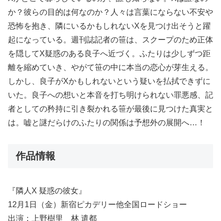
か？彼らの目的は何なのか？人々は言葉にならない不安や
恐怖を抱き、隣にいるかもしれないXを見つけ出そうと躍
起になっている。週刊誌記者の笹は、スクープのため正体
を隠してX疑惑のある良子へ近づく。ふたりは少しずつ距
離を縮めていき、やがて笹の中に本当の恋心が芽生える。
しかし、良子がXかもしれないという疑いを払拭できずに
いた。良子への想いと本音を打ち明けられない罪悪感、記
者としての矜持に引き裂かれる笹が最後に見つけた真実と
は。嘘と謎だらけのふたりの関係は予想外の展開へ…！
作品情報
『隣人X 疑惑の彼女』
12月1日（金）新宿ピカデリー他全国ロードショー
出演：上野樹里 林 遣都