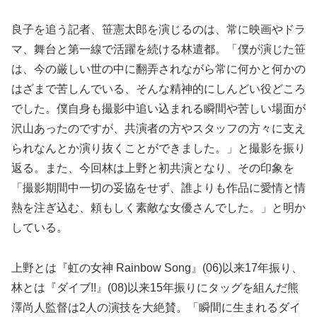
良子を追う記者、笹憲太郎を演じるのは、常に映画やドラ
マ、舞台と第一線で活躍を続ける林遣都。「僕が演じた笹
は、今の厳しい世の中に翻弄されながら常に何かと何かの
はざまで苦しんでいる、そんな精神的にしんどい役どころ
でした。僕自身も撮影中追い込まれる瞬間や苦しい場面が
沢山あったのですが、共演者の方やスタッフの方々に支え
られなんとか演り抜くことができました。」と撮影を振り
返る。また、今回林は上野と初共演となり、その印象を
「撮影期間中一切の妥協をせず、誰よりも作品に愛情と情
熱を注ぎ込む、頼もしく素敵な女優さんでした。」と明か
している。
上野とは『虹の女神 Rainbow Song』(06)以来17年振り、
林とは『ダイブ!!』(08)以来15年振りにタッグを組んだ熊
澤尚人監督は2人の演技を大絶賛。「瞬間に生まれるダイ