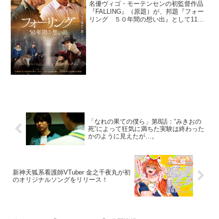
名優ヴィゴ・モーテンセンの初監督作品
『FALLING』（原題）が、邦題『フォー
リング ５０年間の想い出』として11月
12日（金）より公開されることが決定
し、ポスタービジュアルが解禁された。
『ロード・オブ・ザ・リング』(01～03)3
部作のア...
「なれの果ての僕ら」第8話：“みきおの
死”によって狂気に満ちた実験は終わった
かのように見えたが…。
新神天狐系看護師VTuber 金之千夜丸が初
のオリジナルソングをリリース！