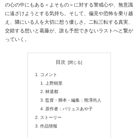
の心の中にもある＜よそもの＞に対する警戒心や、無意識
に遠ざけようとする気持ち。そして、偏見や恐怖を乗り越
え、隣にいる人を大切に想う優しさ。二転三転する真実、
交錯する想いと葛藤が、誰も予想できないラストへと繋が
っていく。
目次
コメント
上野樹里
林遣都
監督・脚本・編集：熊澤尚人
原作者：パリュスあや子
ストーリー
作品情報