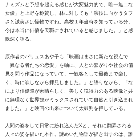
ナミズムと予想を超える感じが大変魅力的で、唯一無二な
女優」と上野を称賛し、林に対しても「演技に向かうタフ
さと誠実さは怪物ですね。高校１年当時を知っている分、
今は本当に俳優を天職にされていると感じました。」と感
慨深く語る。
原作者のパリュスあや子も「映画はまさに新たな視点で
「異なる者たちの恋愛」を軸に、人との繋がりや社会の偏
見を問う作品になっていて、一観客として最後まで楽し
く、時に涙しながら拝見しました。」と語りながら、「な
により俳優陣が素晴らしく、美しく説得力のある映像と共
に無理なく世界観がミックスされていて自然と引き込まれ
ました。」と映画の出来について太鼓判を押している。
人間の姿をして日常に紛れ込んだXと、それに翻弄される
人々の姿を描いた本作。謎めいた物語が描き出すのは、誰