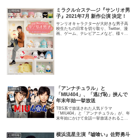
『ジュラシック・ワールド／ドミニオン
（原題）』（JURASSIC
ミラクル☆ステ―ジ『サンリオ男
公開情報
WORLD:DOMINION／2...
子』2021年7月 新作公演 決定！
サンリオキャラクターが大好きな男子高
校生たちの日常を切り取り、Twitter、漫
画、ゲーム、テレビアニメなど、様々な
メディアでオリジナルストーリーを展開
する『サンリオ男子』。そのメディアミ
ックスプロジェクトの1つとして始動し
た、ミラクル☆ス...
「アンナチュラル」と
公開情報
「MIU404」、「逃げ恥」挟んで
年末年始一挙放送
TBS系で放送された人気ドラマ
「MIU404」と「アンナチュラル」が、年
末年始にかけて全話一挙放送されること
が発表された。どちらも野木亜紀子が脚
本を執筆している。「アンナチュラル」
全話一挙放送スペシャル放送予定2020年
横浜流星主演『嘘喰い』佐野勇斗
公開情報
12月30日（水）2...