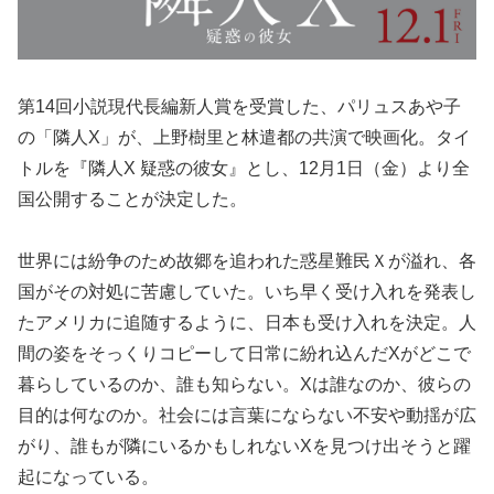
第14回小説現代長編新人賞を受賞した、パリュスあや子
の「隣人X」が、上野樹里と林遣都の共演で映画化。タイ
トルを『隣人X 疑惑の彼女』とし、12月1日（金）より全
国公開することが決定した。
世界には紛争のため故郷を追われた惑星難民Ｘが溢れ、各
国がその対処に苦慮していた。いち早く受け入れを発表し
たアメリカに追随するように、日本も受け入れを決定。人
間の姿をそっくりコピーして日常に紛れ込んだXがどこで
暮らしているのか、誰も知らない。Xは誰なのか、彼らの
目的は何なのか。社会には言葉にならない不安や動揺が広
がり、誰もが隣にいるかもしれないXを見つけ出そうと躍
起になっている。