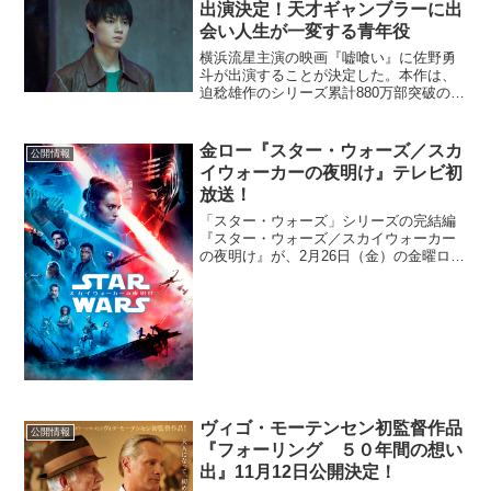
出演決定！天才ギャンブラーに出
会い人生が一変する青年役
横浜流星主演の映画『嘘喰い』に佐野勇
斗が出演することが決定した。本作は、
迫稔雄作のシリーズ累計880万部突破のギ
ャンブル漫画「嘘喰い」が原作。監督
は、ジャパニーズホラーの名手・中田秀
夫。主人公の天才ギャンブラー・斑目貘
金ロー『スター・ウォーズ／スカ
公開情報
（まだらめばく）を横浜...
イウォーカーの夜明け』テレビ初
放送！
「スター・ウォーズ」シリーズの完結編
『スター・ウォーズ／スカイウォーカー
の夜明け』が、2月26日（金）の金曜ロー
ドＳＨＯＷ！でテレビ初放送。さらに、
その翌週3月5日（金）には、シリーズ屈
指の大人気キャラクター、“ハン・ソロ”の
若き日を描いた...
ヴィゴ・モーテンセン初監督作品
公開情報
『フォーリング ５０年間の想い
出』11月12日公開決定！