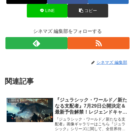
LINE
コピー
シネマズ 編集部をフォローする
シネマズ 編集部
関連記事
『ジュラシック・ワールド／新た
公開情報
なる支配者』7月29日公開決定＆
最新予告解禁！レジェンドキャラ
クターたちがカムバック
『ジュラシック・ワールド／新たなる支
配者』画像ギャラリーはこちら『ジュラ
シック』シリーズに関して、全世界待望
のシリーズ最新作にして完結編となる