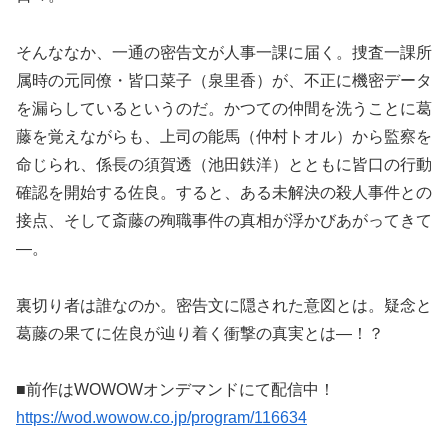
そんななか、一通の密告文が人事一課に届く。捜査一課所
属時の元同僚・皆口菜子（泉里香）が、不正に機密データ
を漏らしているというのだ。かつての仲間を洗うことに葛
藤を覚えながらも、上司の能馬（仲村トオル）から監察を
命じられ、係長の須賀透（池田鉄洋）とともに皆口の行動
確認を開始する佐良。すると、ある未解決の殺人事件との
接点、そして斎藤の殉職事件の真相が浮かびあがってきて
―。
裏切り者は誰なのか。密告文に隠された意図とは。疑念と
葛藤の果てに佐良が辿り着く衝撃の真実とは―！？
■前作はWOWOWオンデマンドにて配信中！
https://wod.wowow.co.jp/program/116634