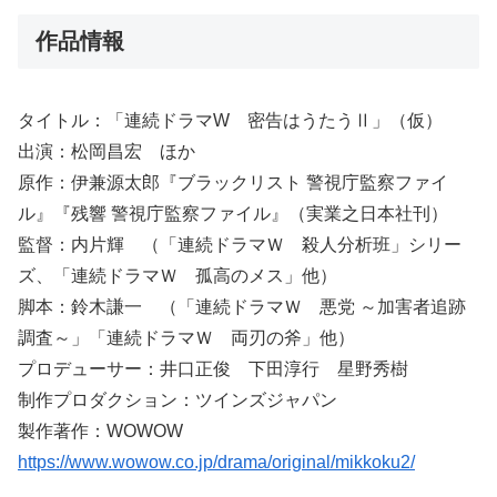
作品情報
タイトル：「連続ドラマW 密告はうたうⅡ」（仮）
出演：松岡昌宏 ほか
原作：伊兼源太郎『ブラックリスト 警視庁監察ファイ
ル』『残響 警視庁監察ファイル』（実業之日本社刊）
監督：内片輝 （「連続ドラマＷ 殺人分析班」シリー
ズ、「連続ドラマＷ 孤高のメス」他）
脚本：鈴木謙一 （「連続ドラマＷ 悪党 ～加害者追跡
調査～」「連続ドラマＷ 両刃の斧」他）
プロデューサー：井口正俊 下田淳行 星野秀樹
制作プロダクション：ツインズジャパン
製作著作：WOWOW
https://www.wowow.co.jp/drama/original/mikkoku2/