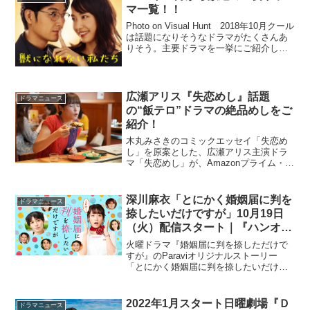
マ一覧！！
Photo on Visual Hunt 2018年10月クール
は話題になりそうなドラマがたくさんあ
りそう。主要ドラマを一挙にご紹介しま
す！月曜21:00 『SUITS／スーツ』（フ
ジテレビ系）10月8日スタート米メガヒッ
トドラマを原作とし...
広瀬アリス『失恋めし』話題
ドラマニュース
の“飯テロ”ドラマの絶品めしをご
紹介！
木丸みさきのコミックエッセイ「失恋め
し」を原案とした、広瀬アリス主演ドラ
マ「失恋めし」が、Amazonプライム・ビ
デオにて、全10話一挙独占配信をスター
ト。主人公でイラストレーター・キミマ
ルミキを広瀬アリス、近所の花屋の青年
深川麻衣「とにかく婚姻届に判を
ドラマニュース
を井之脇海、ミキ...
捺したいだけですが」10月19日
（火）配信スタート｜『ハンオ
シ』Paraviオリジナルストーリー
火曜ドラマ『婚姻届に判を捺しただけで
すが』のParaviオリジナルストーリー
「とにかく婚姻届に判を捺したいだけで
すが」が、10月19日（火）から独占配信
されることが決定した。火曜ドラマ『婚
姻届に判を捺しただけですが』は、偽装
2022年1月スタート日曜劇場『Ｄ
ドラマニュース