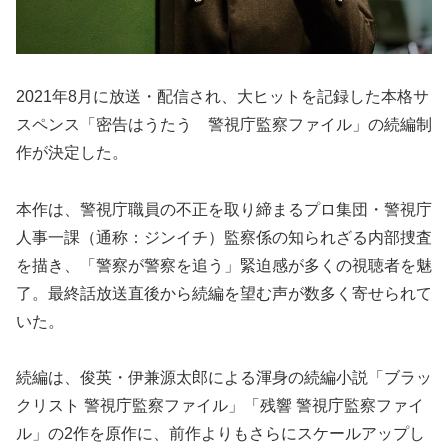
2021年8月に放送・配信され、大ヒットを記録した本格サ
スペンス「密告はうたう 警視庁監察ファイル」の続編制
作が決定した。
本作は、警視庁職員の不正を取り締まるプロ集団・警視庁
人事一課（通称：ジンイチ）監察係の知られざる内部捜査
を描き、「警察が警察を追う」緊迫感が多くの視聴者を魅
了。最終話放送直後から続編を望む声が数多く寄せられて
いた。
続編は、俊英・伊兼源太郎による渾身の続編小説「ブラッ
クリスト 警視庁監察ファイル」「残響 警視庁監察ファイ
ル」の2作を原作に、前作よりもさらにスケールアップし