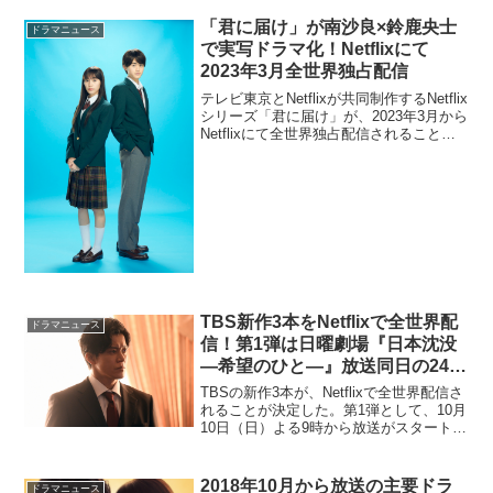
「君に届け」が南沙良×鈴鹿央士
ドラマニュース
で実写ドラマ化！Netflixにて
2023年3月全世界独占配信
テレビ東京とNetflixが共同制作するNetflix
シリーズ「君に届け」が、2023年3月から
Netflixにて全世界独占配信されることが
決定した。原作は、2006年から2017年ま
で「別冊マーガレット」（集英社）で連
載され、第32回講談...
TBS新作3本をNetflixで全世界配
ドラマニュース
信！第1弾は日曜劇場『日本沈没
―希望のひと―』放送同日の24時
から配信
TBSの新作3本が、Netflixで全世界配信さ
れることが決定した。第1弾として、10月
10日（日）よる9時から放送がスタートす
る小栗旬主演の日曜劇場『日本沈没―希
望のひと―』を、Netflixにて放送同日の
24時（地上波放送開始の３時間後...
2018年10月から放送の主要ドラ
ドラマニュース