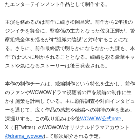
たエンターテインメント作品として制作する。
主演を務めるのは前作に続き松岡昌宏。前作から2年後の
ジンイチを舞台に、監察係の主力となった佐良正輝が、警
察組織全体を揺るがす“組織の陰謀”と対峙することにな
る。さらに、前作最終話で明らかにならなかった謎も、本
作ではついに明かされることとなる。続編を彩る豪華キャ
ストや気になるストーリーは後日発表される。
本作の制作チームは、続編制作という特色を生かし、前作
のファンやWOWOWドラマ視聴者の声を続編の制作に生
かす施策を計画している。主に顧客調査や対面インタビュ
ーを通じて、広く作品の感想や続編への期待の声を集め、
深掘りする。この取り組みは今後
WOWOW公式note
、
X（旧Twitter）のWOWOWオリジナルドラマアカウント
@drama_wowow
にて順次紹介される予定。