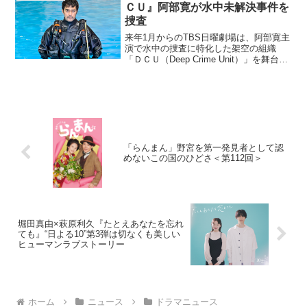
結婚をテーマにし...
ＣＵ』阿部寛が水中未解決事件を
捜査
来年1月からのTBS日曜劇場は、阿部寛主
演で水中の捜査に特化した架空の組織
「ＤＣＵ（Deep Crime Unit）」を舞台に
したオリジナルドラマ『ＤＣＵ』を放送
する。ドラマの舞台となるのは、海上保
安庁に新設された「ＤＣＵ」という水中
事件や...
「らんまん」野宮を第一発見者として認
めないこの国のひどさ＜第112回＞
堀田真由×萩原利久『たとえあなたを忘れ
ても』“日よる10”第3弾は切なくも美しい
ヒューマンラブストーリー
ホーム
ニュース
ドラマニュース