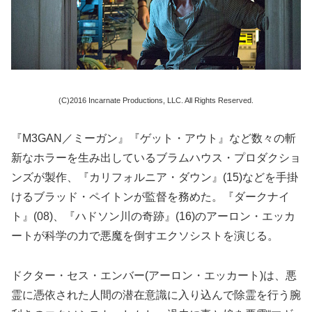
(C)2016 Incarnate Productions, LLC. All Rights Reserved.
『M3GAN／ミーガン』『ゲット・アウト』など数々の斬
新なホラーを生み出しているブラムハウス・プロダクショ
ンズが製作、『カリフォルニア・ダウン』(15)などを手掛
けるブラッド・ペイトンが監督を務めた。『ダークナイ
ト』(08)、『ハドソン川の奇跡』(16)のアーロン・エッカ
ートが科学の力で悪魔を倒すエクソシストを演じる。
ドクター・セス・エンバー(アーロン・エッカート)は、悪
霊に憑依された人間の潜在意識に入り込んで除霊を行う腕