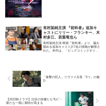
の『劇場版 仮面ライダーゼロワン REA...
有村架純主演 『前科者』追加キ
公開情報
ャストにリリー・フランキー、木
村多江、若葉竜也ら
有村架純主演 映画『前科者』より、脇を
固める追加キャスト計7名の情報が解禁さ
れた。本作は、「ビッグコミックオリジ
ナル」（小学館）にて2018年1月から連載
が始まった原作・香川まさひと、作画・
月島冬二による漫画「前科者」を、岸善
幸監督により実...
「進撃の巨人」リヴァイ兵長「5つ」の魅
力
【2023秋ドラマ】注目の俳優たち“9人”：
新たな一面に期待が高まる