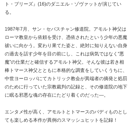
ト・ブリーズ』(16)のダニエル・ゾヴァットが演じてい
る。
1987年7月、サン・セバスチャン修道院。アモルト神父は
ローマ教皇から依頼を受け、憑依されたという少年の悪魔
祓いに向かう。変わり果てた姿と、絶対に知りえない自身
の過去を話す少年を目の前にし、これは病気ではなく“悪
魔”の仕業だと確信するアモルト神父。そんな彼は若き相
棒トマース神父とともに本格的な調査をしていくうちに、
中世ヨーロッパにてカトリック教会が異端者の摘発と処罰
のために行っていた宗教裁判の記録と、その修道院の地下
に眠る邪悪な魂の存在にたどり着くのだった—。
エンタメ性が高く、アモルトとトマースのバディものとし
ても楽しめる本作が異例のスマッシュヒットを記録！