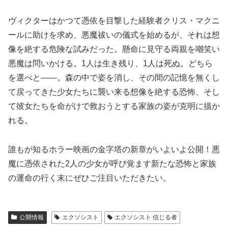
ヴィクターはかつて憑依を目撃した経験者クリス・マクニ
ールに助けを求め、悪魔祓いの儀式を始めるが、それは想
像を絶する危険な試みだった。懸命に見守る両親を嘲笑い
悪魔は問いかける。1人は生き残り、1人は死ぬ。どちら
を選べと――。森の中で姿を消し、その間の記憶を無くし
て戻ってきた少女たちに襲い来る想像を絶する恐怖、そし
て彼女たちを命がけで救おうとする家族の姿が克明に描か
れる。
誰もが知るホラー映画の金字塔の新章がいよいよ公開！悪
魔に憑依された2人の少女が呼び覚ます新たな恐怖と家族
の運命の行く末にぜひご注目いただきたい。
公開情報
エクソシスト
エクソシスト 信じる者