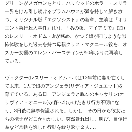
グリーンがメガホンをとり、ハリウッドのホラー・スリラ
ー界をけん引し続けるブラムハウスが満を持して解き放
つ、オリジナル版『エクソシスト』の新章。主演は『オリ
エント急行殺人事件』(17)、『あの夜、マイアミで』(21)
のレスリー・オドム・Jrが務め、かつて娘が同じような恐
怖体験をした過去を持つ母親クリス・マクニール役を、オ
スカー女優のエレン・バースティンが50年ぶりに再演し
ている。
ヴィクター(レスリー・オドム・Jr)は13年前に妻を亡くし
て以来、1人で娘のアンジェラ(リディア・ジュエット)を
育てている。ある日、アンジェラと親友のキャサリン(オ
リヴィア・オニール)が森へ出かけたきり行方不明にな
り、3日後に無事保護される。しかし、その日から彼女た
ちの様子がどこかおかしい。突然暴れ出し、叫び、自傷行
為など常軌を逸した行動を繰り返す２人…。