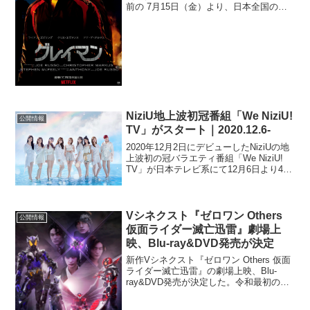
前の 7月15日（金）より、日本全国の映
画館で上映されることが決定した。本作
は、人気アクション小説シリーズ「暗殺
者グレイマン」を原作に、世界的メガヒ
ットと...
NiziU地上波初冠番組「We NiziU!
公開情報
TV」がスタート｜2020.12.6-
2020年12月2日にデビューしたNiziUの地
上波初の冠バラエティ番組「We NiziU!
TV」が日本テレビ系にて12月6日より4週
連続で放送される。(日曜12:45～）地上
波の冠番組は、バラエティ初挑戦のNiziU
に、毎回ある“ゆる～...
Vシネクスト『ゼロワン Others
公開情報
仮面ライダー滅亡迅雷』劇場上
映、Blu-ray&DVD発売が決定
新作Vシネクスト『ゼロワン Others 仮面
ライダー滅亡迅雷』の劇場上映、Blu-
ray&DVD発売が決定した。令和最初の仮
面ライダー『仮面ライダーゼロワン』
（テレビ朝日系）と12月18日（金）公開