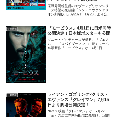
庵野秀明総監督のエヴァンゲリオンシリ
ーズ待望の完結編『シン・エヴァンゲリ
オン劇場版:||』が2021年1月23日より公
開。公開に合わせてIMAX版も同日より上
映されることが決定した。また、これに
先駆け前作『ヱヴァンゲリヲン新劇場
『モービウス』4月1日に日米同時
公開情報
版:Q』のバ...
公開決定！日本版ポスターも公開
ソニー・ピクチャーズが贈る、『ヴェノ
ム』、『スパイダーマン』に続くマーベ
ル最新作『モービウス』が、4月1日
（金）に日米同時公開することが決定
し、日本版ポスターが解禁された。マー
ベル・コミックではスパイダーマンの宿
敵として描かれる＜ヴィラン＞...
ライアン・ゴズリング×クリス・
公開情報
エヴァンス『グレイマン』7月15
日より劇場公開決定！
Netflix 映画『グレイマン』が、7月22日
（金）の全世界同時配信に先駆け、1週間