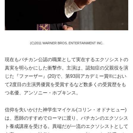
(C)2011 WARNER BROS. ENTERTAINMENT INC.
現在もバチカン公認の職業として実在するエクソシストの
真実を明らかにした衝撃作。主演は、認知症の父親役を演
じた『ファーザー』(20)で、第93回アカデミー賞®におい
て2度目の主演男優賞を受賞するなど数多くの受賞歴をも
つ名優、アンソニー・ホプキンス。
信仰を失いかけた神学生マイケル(コリン・オドナヒュー)
は、恩師のすすめでローマに渡り、バチカンのエクソシス
ト養成講座を受ける。異端だが一流のエクソシストとして