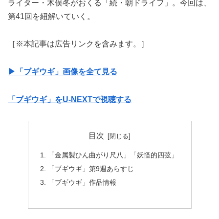
ライター・木俣冬がおくる「続・朝ドライフ」。今回は、
第41回を紐解いていく。
［※本記事は広告リンクを含みます。］
▶︎「ブギウギ」画像を全て見る
「ブギウギ」をU-NEXTで視聴する
目次
「金属製ひん曲がり尺八」「妖怪的四弦」
「ブギウギ」第9週あらすじ
「ブギウギ」作品情報