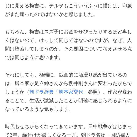
じに見える梅吉に、テルヲもこういうふうに描けば、印象
がまた違ったのではないかと感じました。
もちろん、梅吉はスズ子にお金をせびったりするほど卑し
くはないので、けっして同じではないのですが。なぜ、人
間は堕落してしまうのか、その要因について考えさせる点
では同じように思います。
それにしても、極端に、戯画的に酒浸り感が出ているの
は、脚本家が足立紳さんから櫻井剛さんに変わったからで
しょうか（
朝ドラ辞典「脚本家交代」
参照）。作家が変わ
ることで、生活が激減したことが明確に感じられるように
なっているような気もします。
時代もせちがらくなってきています。日中戦争がはじまっ
て3年、締付けが厳しくなる一方。朝ドラ名物・国防婦人