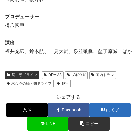
プロデューサー
橋爪國臣
演出
福井充広、鈴木航、二見大輔、泉並敬眞、盆子原誠 ほか
続・朝ドライフ
DRAMA
ブギウギ
国内ドラマ
木俣冬の続・朝ドライフ
趣里
シェアする
X
Facebook
はてブ
LINE
コピー