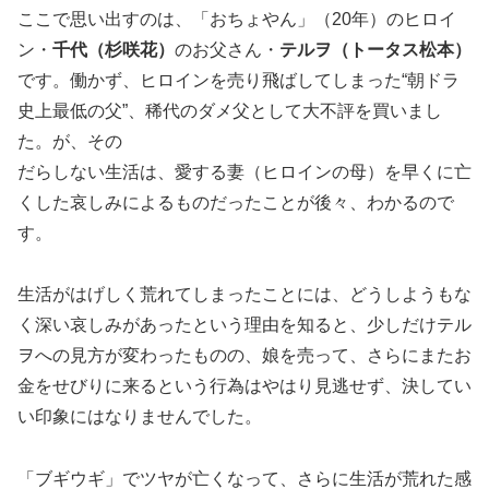
ここで思い出すのは、「おちょやん」（20年）のヒロイ
ン・
千代（杉咲花）
のお父さん・
テルヲ（トータス松本）
です。働かず、ヒロインを売り飛ばしてしまった“朝ドラ
史上最低の父”、稀代のダメ父として大不評を買いまし
た。が、その
だらしない生活は、愛する妻（ヒロインの母）を早くに亡
くした哀しみによるものだったことが後々、わかるので
す。
生活がはげしく荒れてしまったことには、どうしようもな
く深い哀しみがあったという理由を知ると、少しだけテル
ヲへの見方が変わったものの、娘を売って、さらにまたお
金をせびりに来るという行為はやはり見逃せず、決してい
い印象にはなりませんでした。
「ブギウギ」でツヤが亡くなって、さらに生活が荒れた感