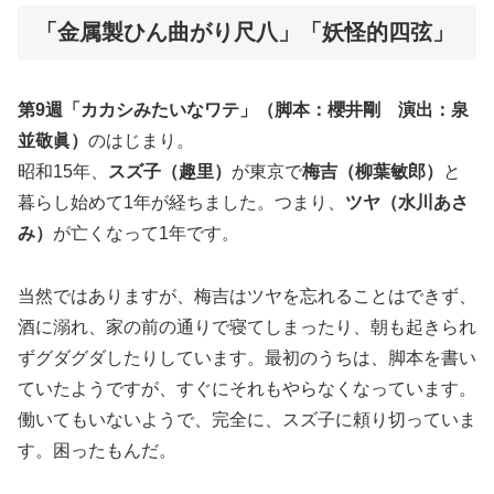
「金属製ひん曲がり尺八」「妖怪的四弦」
第9週「カカシみたいなワテ」（脚本：櫻井剛 演出：泉
並敬眞）
のはじまり。
昭和15年、
スズ子（趣里）
が東京で
梅吉（柳葉敏郎）
と
暮らし始めて1年が経ちました。つまり、
ツヤ（水川あさ
み）
が亡くなって1年です。
当然ではありますが、梅吉はツヤを忘れることはできず、
酒に溺れ、家の前の通りで寝てしまったり、朝も起きられ
ずグダグダしたりしています。最初のうちは、脚本を書い
ていたようですが、すぐにそれもやらなくなっています。
働いてもいないようで、完全に、スズ子に頼り切っていま
す。困ったもんだ。