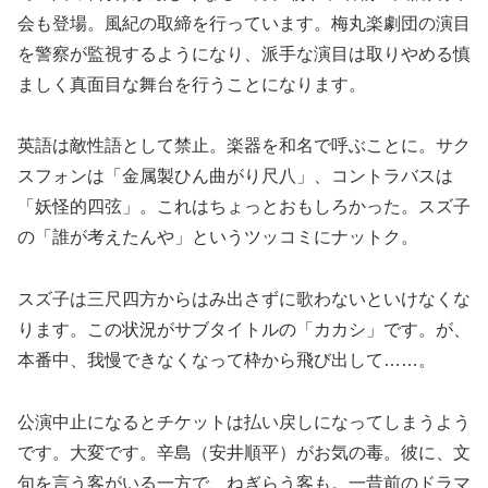
会も登場。風紀の取締を行っています。梅丸楽劇団の演目
を警察が監視するようになり、派手な演目は取りやめる慎
ましく真面目な舞台を行うことになります。
英語は敵性語として禁止。楽器を和名で呼ぶことに。サク
スフォンは「金属製ひん曲がり尺八」、コントラバスは
「妖怪的四弦」。これはちょっとおもしろかった。スズ子
の「誰が考えたんや」というツッコミにナットク。
スズ子は三尺四方からはみ出さずに歌わないといけなくな
ります。この状況がサブタイトルの「カカシ」です。が、
本番中、我慢できなくなって枠から飛び出して……。
公演中止になるとチケットは払い戻しになってしまうよう
です。大変です。辛島（安井順平）がお気の毒。彼に、文
句を言う客がいる一方で、ねぎらう客も。一昔前のドラマ