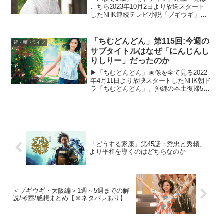
こちら2023年10月2日より放送スタート
したNHK連続テレビ小説「ブギウギ」。
「東京ブギウギ」や「買物ブギー」で知
られる昭和の大スター歌手・笠置シヅ子
をモデルにオリジナルストーリーで描く
「ちむどんどん」第115回:今週の
続・朝ドライフ
本作。小さい頃か...
サブタイトルはなぜ「にんじんし
りしりー」だったのか
▶「ちむどんどん」画像を全て見る2022
年4月11日より放映スタートしたNHK朝ド
ラ「ちむどんどん」。沖縄の本土復帰50
年に合わせて放映される本作は、復帰前
の沖縄を舞台に、沖縄料理に夢をかける
主人公と支え合う兄妹たちの絆を描くス
トーリー。「...
「どうする家康」第45話：秀忠と秀頼、
より平和を導くのはどちらなのか
＜ブギウギ・大阪編＞1週～5週までの解
説/考察/感想まとめ【※ネタバレあり】