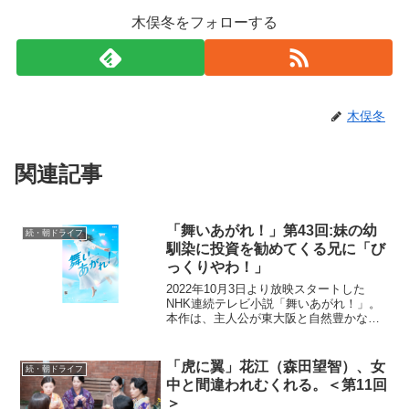
木俣冬をフォローする
木俣冬
関連記事
「舞いあがれ！」第43回:妹の幼
続・朝ドライフ
馴染に投資を勧めてくる兄に「び
っくりやわ！」
2022年10月3日より放映スタートした
NHK連続テレビ小説「舞いあがれ！」。
本作は、主人公が東大阪と自然豊かな長
崎・五島列島でさまざまな人との絆を育
みながら、空を飛ぶ夢に向かっていく挫
折と再生のストーリー。ものづくりの
「虎に翼」花江（森田望智）、女
続・朝ドライフ
町・東大阪で生まれ育...
中と間違われむくれる。＜第11回
＞