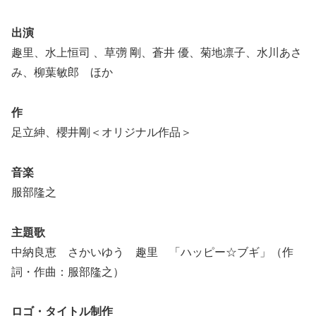
出演
趣里、水上恒司 、草彅 剛、蒼井 優、菊地凛子、水川あさ
み、柳葉敏郎 ほか
作
足立紳、櫻井剛＜オリジナル作品＞
音楽
服部隆之
主題歌
中納良恵 さかいゆう 趣里 「ハッピー☆ブギ」（作
詞・作曲：服部隆之）
ロゴ・タイトル制作