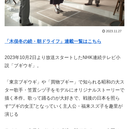
2023.11.27
「木俣冬の続・朝ドライフ」連載一覧はこちら
2023年10月2日より放送スタートしたNHK連続テレビ小
説「ブギウギ」。
「東京ブギウギ」や「買物ブギー」で知られる昭和の大ス
ター歌手・笠置シヅ子をモデルにオリジナルストーリーで
描く本作。歌って踊るのが大好きで、戦後の日本を照ら
す“ブギの女王”となっていく主人公・福来スズ子を趣里が
演じる