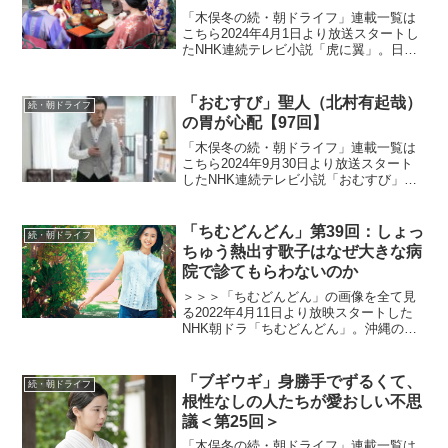
「木俣冬の続・朝ドライフ」連載一覧は
こちら2024年4月1日より放送スタートし
たNHK連続テレビ小説「虎に翼」。日本
史上で初めて法曹の世界に飛び込んだ女
性をモデルにオリジナルストーリーで描
く本作。困難な時代に生まれながらも仲
「おむすび」聖人（北村有起哉）
続・朝ドライフ
間たちと切磋琢磨...
の胃が心配【97回】
「木俣冬の続・朝ドライフ」連載一覧は
こちら2024年9月30日より放送スタート
したNHK連続テレビ小説「おむすび」。
平成“ど真ん中”の、2004年(平成16年)。ヒ
ロイン・米田結（よねだ・ゆい）は、福
岡・糸島で両親や祖父母と共に暮らして
「ちむどんどん」第39回：しょっ
続・朝ドライフ
いた...
ちゅう熱出す歌子はなぜ大きな病
院で診てもらわないのか
＞＞＞「ちむどんどん」の画像を全て見
る2022年4月11日より放映スタートした
NHK朝ドラ「ちむどんどん」。沖縄の本
土復帰50年に合わせて放映される本作
は、復帰前の沖縄を舞台に、沖縄料理に
夢をかける主人公と支え合う兄妹たちの
「ブギウギ」身勝手でずるくて、
続・朝ドライフ
絆を描くストーリ...
根性なしの人たちが愛おしい不思
議＜第25回＞
「木俣冬の続・朝ドライフ」連載一覧は