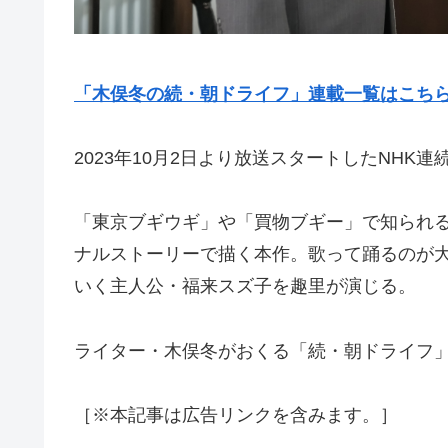
「木俣冬の続・朝ドライフ」連載一覧はこち
2023年10月2日より放送スタートしたNHK
「東京ブギウギ」や「買物ブギー」で知られ
ナルストーリーで描く本作。歌って踊るのが大
いく主人公・福来スズ子を趣里が演じる。
ライター・木俣冬がおくる「続・朝ドライフ」
［※本記事は広告リンクを含みます。］