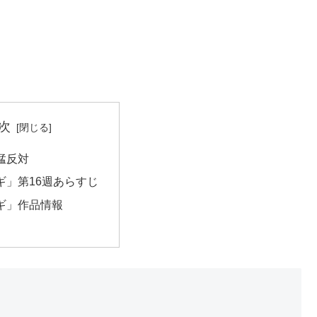
次
猛反対
ギ」第16週あらすじ
ギ」作品情報