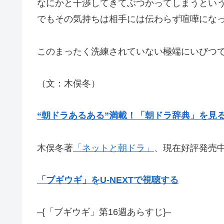
なにかと干渉してきてぶつかってしまうとい
でもその気持ちは相手には伝わらず喧嘩にな
このまったく洗練されていない極端にいびつ
（文：木俣冬）
“朝ドラあるある”満載！「朝ドラ辞典」を見
木俣冬著
「ネットと朝ドラ」
、現在好評発売
「ブギウギ」をU-NEXTで視聴する
–{「ブギウギ」第16週あらすじ}–