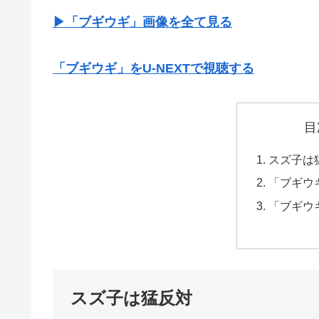
▶︎「ブギウギ」画像を全て見る
「ブギウギ」をU-NEXTで視聴する
目
スズ子は
「ブギウ
「ブギウ
スズ子は猛反対