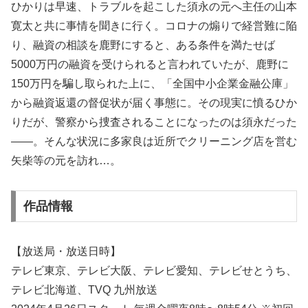
ひかりは早速、トラブルを起こした須永の元へ主任の山本
寛太と共に事情を聞きに行く。コロナの煽りで経営難に陥
り、融資の相談を鹿野にすると、ある条件を満たせば
5000万円の融資を受けられると言われていたが、鹿野に
150万円を騙し取られた上に、「全国中小企業金融公庫」
から融資返還の督促状が届く事態に。その現実に憤るひか
りだが、警察から捜査されることになったのは須永だった
――。そんな状況に多家良は近所でクリーニング店を営む
矢柴等の元を訪れ…。
作品情報
【放送局・放送日時】
テレビ東京、テレビ大阪、テレビ愛知、テレビせとうち、
テレビ北海道、TVQ 九州放送