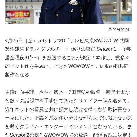
2024.02.26
4月26日（金）からドラマ8「テレビ東京×WOWOW 共同
製作連続ドラマ ダブルチート 偽りの警官 Season1」（毎
週金曜夜8時〜）を放送することが決定！本作は、数多く
のヒット作を生み出してきたWOWOWとテレ東の初共同
製作となる。
主演に向井理、さらに脚本・?田康弘や監督・河野圭太な
ど数々の話題作を手掛けてきたクリエイター陣を迎えて、
近年ネットの普及と共に拡大し続ける様々な詐欺被害をテ
ーマにした、正義と悪を使い分けながら法では裁けない悪
を裁くクライム・エンターテインメントとなっている。ま
たSeason2の制作&WOWOWでの放送・配信も既に決定！