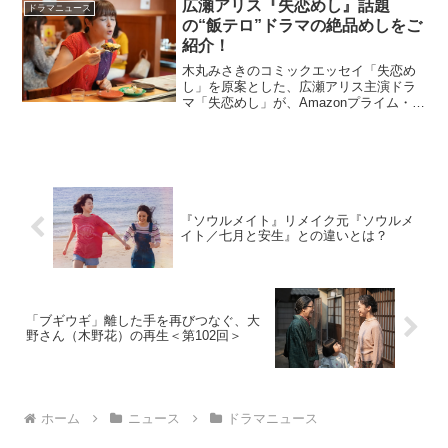
広瀬アリス『失恋めし』話題
りなす物語。小林聡美が...
ドラマニュース
の“飯テロ”ドラマの絶品めしをご
紹介！
木丸みさきのコミックエッセイ「失恋め
し」を原案とした、広瀬アリス主演ドラ
マ「失恋めし」が、Amazonプライム・ビ
デオにて、全10話一挙独占配信をスター
ト。主人公でイラストレーター・キミマ
ルミキを広瀬アリス、近所の花屋の青年
を井之脇海、ミキ...
『ソウルメイト』リメイク元『ソウルメ
イト／七月と安生』との違いとは？
「ブギウギ」離した手を再びつなぐ、大
野さん（木野花）の再生＜第102回＞
ホーム
ニュース
ドラマニュース