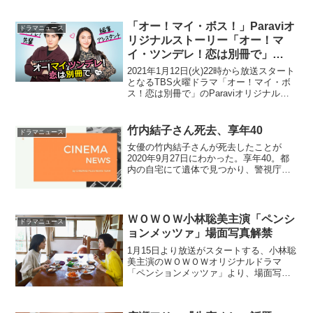
「オー！マイ・ボス！」Paraviオ
ドラマニュース
リジナルストーリー「オー！マ
イ・ツンデレ！恋は別冊で」
Paraviで独占配信
2021年1月12日(火)22時から放送スタート
となるTBS火曜ドラマ「オー！マイ・ボ
ス！恋は別冊で」のParaviオリジナルス
トーリー「オー！マイ・ツンデレ！恋は
別冊で」が、本ドラマ終了後から配信開
始となる。「オー！マイ・ボス！恋は別
竹内結子さん死去、享年40
ドラマニュース
冊で...
女優の竹内結子さんが死去したことが
2020年9月27日にわかった。享年40。都
内の自宅にて遺体で見つかり、警視庁が
慎重に調べを進めている。今年1月下旬に
都内の病院で第2子男児を出産していた。
数多くの名作に出演され、感動を与え続
けてきた竹内結...
ＷＯＷＯＷ小林聡美主演「ペンシ
ドラマニュース
ョンメッツァ」場面写真解禁
1月15日より放送がスタートする、小林聡
美主演のＷＯＷＯＷオリジナルドラマ
「ペンションメッツァ」より、場面写真
が解禁された。本作は、⾧野の別荘地に
立つ、カラマツ林の中の一軒の家に住む
ひとりの女性と、そこを訪れる人々が織