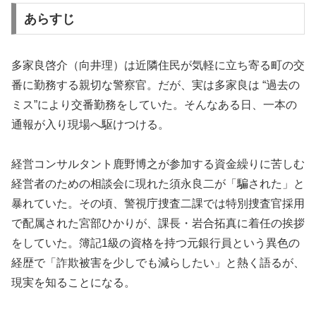
あらすじ
多家良啓介（向井理）は近隣住民が気軽に立ち寄る町の交
番に勤務する親切な警察官。だが、実は多家良は “過去の
ミス”により交番勤務をしていた。そんなある日、一本の
通報が入り現場へ駆けつける。
経営コンサルタント鹿野博之が参加する資金繰りに苦しむ
経営者のための相談会に現れた須永良二が「騙された」と
暴れていた。その頃、警視庁捜査二課では特別捜査官採用
で配属された宮部ひかりが、課長・岩合拓真に着任の挨拶
をしていた。簿記1級の資格を持つ元銀行員という異色の
経歴で「詐欺被害を少しでも減らしたい」と熱く語るが、
現実を知ることになる。