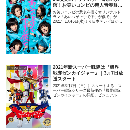
演！お笑いコンビの芸人青春群像
劇をドラマ＆舞台化
お笑いコンビの悲哀を描くオリジナルド
ラマ「あいつが上手で下手が僕で」が、
2021年10月6日(水)より日本テレビほかに
て放送が決定、また同キャストによる舞
台版の上演も決定した。本作は、お笑い
界という大海原に揉まれ、マストが折
れ、漂流した者が...
2021年新スーパー戦隊は『機界
ドラマニュース
戦隊ゼンカイジャー』｜3月7日放
送スタート
2021年3月7日（日）にスタートする、ス
ーパー戦隊シリーズ最新作の『機界戦隊
ゼンカイジャー』の詳細、ビジュアルが
解禁された。歴代スーパーヒーローがモ
チーフ1975年に『秘密戦隊ゴレンジャ
ー』からスタートしたスーパー戦隊シリ
ーズの記念すべき...