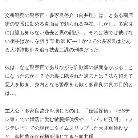
交番勤務の警察官・多家良啓介（向井理）は、とある商店
街の交番に勤める真面目で頼られる存在。しかし、多家良
には誰も知らない過去と裏の顔が…。それは法では裁けな
い相手ばかりを狙う“詐欺師 K”―！かつての多家良はとあ
る大物詐欺師を追う捜査二課の刑事だった。
彼は、なぜ警察官でありながら詐欺師の仮面をかぶること
になったのか！？その裏に隠された過去とは？法を超えて
悪人を欺き、身内となる警察をも欺く多家良の真の目的と
は…。
主人公・多家良啓介を演じるのは、「婚活探偵」（BSテ
レ東）での婚活に励む敏腕探偵役や、「パリピ孔明」（フ
ジテレビ）での現代にタイムスリップした天才軍師役な
ど、個性豊かな役柄を演じてきた向井理。