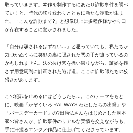
取っていきます。本作を制作するにあたり詐欺事件を調べ
ていくと、時代の移り変わりとともに新たな詐欺が生ま
れ、「こんな詐欺まで?」と想像以上に多種多様なやり口
が存在することに驚かされました。
「自分は騙されるはずない…」と思っていても、私たちが
気づかぬうちに笑顔の裏に隠された悪の手が迫っているの
かもしれません。法の抜け穴を搔い潜りながら、証拠を残
さず用意周到に計画された逃げ道。ここに詐欺師たちの狡
猾さがあります。
この犯罪を止めるにはどうしたら…。このテーマをもと
に、映画『かぞくいろ RAILWAYS わたしたちの出発』や
『バースデーカード』の?田康弘さんをはじめとした脚本
家の皆さんが、詐欺事件のリアルな実情を交えながらも、
手に汗握るエンタメ作品に仕上げてくださっています。