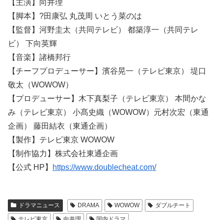
【主演】向井理
【脚本】?田康弘 丸茂周 いとう菜のは
【監督】河野圭太（共同テレビ） 都築淳一（共同テレ
ビ） 下向英輝
【音楽】諸橋邦行
【チーフプロデューサー】濱谷晃一（テレビ東京） 堤口
敬太（WOWOW）
【プロデューサー】木下真梨子（テレビ東京） 本間かな
み（テレビ東京） 小髙史織（WOWOW）元村次宏（東通
企画） 藤田結衣（東通企画）
【製作】テレビ東京 WOWOW
【制作協力】株式会社東通企画
【公式 HP】
https://www.doublecheat.com/
ドラマニュース
DRAMA
WOWOW
ダブルチート
テレビ東京
向井理
国内ドラマ