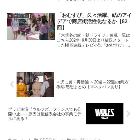
年に合わせて放映される本作は、復帰前
の沖縄を舞台に、沖縄料理に夢をかける
主人公と支え合う兄妹たちの絆を描くス
「おむすび」久々活躍、結のアイ
続・朝ドライフ
トーリー。...
デアで商店街活性化なるか【82
回】
「木俣冬の続・朝ドライフ」連載一覧は
こちら2024年9月30日より放送スタート
したNHK連続テレビ小説「おむすび」。
平成“ど真ん中”の、2004年(平成16年)。ヒ
ロイン・米田結（よねだ・ゆい）は、福
岡・糸島で両親や祖父母と共に暮らして
いた...
＜虎に翼・再婚編 ＞20週～22週の解説/
考察/感想まとめ【※ネタバレあり】
ブラピ主演『ウルフズ』フランスでも公
開中止——原因は配信系会社の事業モデ
ルにある？