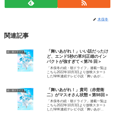
木俣冬
関連記事
「舞いあがれ！」いい話だったけ
続・朝ドライフ
ど、エンド5秒の草刈正雄のイン
パクトが強すぎて＜第76 回＞
「木俣冬の続・朝ドライフ」連載一覧は
こちら2022年10月3日より放映スタート
したNHK連続テレビ小説「舞いあが
れ！」。本作は、主人公・岩倉舞（福原
遥）がものづくりの町・東大阪と自然豊
かな長崎・五島列島で人との絆を育みな
「舞いあがれ！」貴司（赤楚衛
続・朝ドライフ
がら、空を飛ぶ夢に向...
二）がマスオさん状態＜第98回＞
「木俣冬の続・朝ドライフ」連載一覧は
こちら2022年10月3日より放映スタート
したNHK連続テレビ小説「舞いあが
れ！」。本作は、主人公・岩倉舞（福原