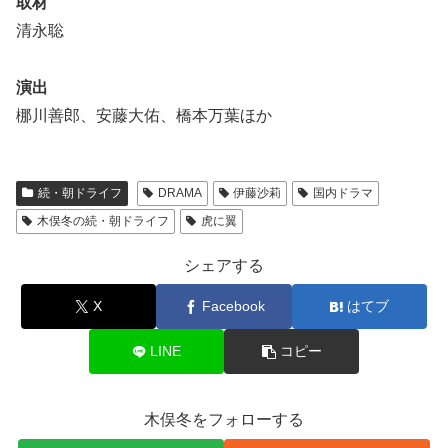
取材
清永聡
演出
梛川善郎、安藤大佑、橋本万葉ほか
続・朝ドライフ
DRAMA
伊藤沙莉
国内ドラマ
木俣冬の続・朝ドライフ
虎に翼
シェアする
X
Facebook
はてブ
LINE
コピー
木俣冬をフォローする