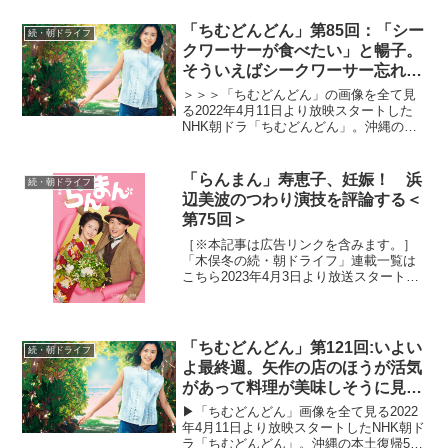
遥）がものづくりの町・東大阪と自然豊
かな長崎・五島列島で人との絆を育みな
「ちむどんどん」第85回：「シー
続・朝ドライフ
がら、空を飛ぶ夢に向...
クワーサーが食べたい」と暢子。
そういえばシークワーサー忘れら
れていたよね
＞＞＞「ちむどんどん」の画像を全て見
る2022年4月11日より放映スタートした
NHK朝ドラ「ちむどんどん」。沖縄の本
土復帰50年に合わせて放映される本作
は、復帰前の沖縄を舞台に、沖縄料理に
夢をかける主人公と支え合う兄妹たちの
「らんまん」寿恵子、妊娠！ 浜
続・朝ドライフ
絆を描くストーリ...
辺美波のつわり演技を評論する＜
第75回＞
［※本記事は広告リンクを含みます。］
「木俣冬の続・朝ドライフ」連載一覧は
こちら2023年4月3日より放送スタートし
たNHK連続テレビ小説「らんまん」。
「日本の植物学の父」と呼ばれる高知県
出身の植物学者・牧野富太郎の人生をモ
デルにオリジナルス...
「ちむどんどん」第121回:いよい
続・朝ドライフ
よ最終週。矢作の店のほうが活気
があって料理が美味しそうに見え
る
▶︎「ちむどんどん」画像を全て見る2022
年4月11日より放映スタートしたNHK朝ド
ラ「ちむどんどん」。沖縄の本土復帰50