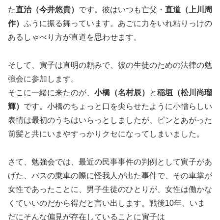
た
直治（今井悠貴）
です。彼はいつも亡父・
直道（上川周
作）
ふうに振る舞っています。あごに力をいれ粘りっけの
あるしゃべり方が直道を思わせます。
そして、寅子は直明の頼みで、彼の生徒のための法律の勉
強会に参加します。
そこに一緒に来たのが、
小橋（名村辰）
と
稲垣（松川尚瑠
輝）
です。小橋のちょっと口を尖らせたように小憎らしい
表情は最初のうちはいらっとしましたが、ピンとあがった
前髪と共にいまやすっかりクセになってしまいました。
さて、勉強会では、最近の民事事件の判例として寅子があ
げた、バスの乗車の際に怪我人が出た事件で、その車掌が
女性であったことに、男子生徒のひとりが、女性は働かな
くていいのだから得だと言い出します。戦後10年、いま
だにそんな偏見が存在していることに寅子は