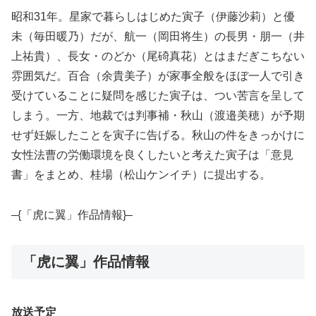
昭和31年。星家で暮らしはじめた寅子（伊藤沙莉）と優
未（毎田暖乃）だが、航一（岡田将生）の長男・朋一（井
上祐貴）、長女・のどか（尾碕真花）とはまだぎこちない
雰囲気だ。百合（余貴美子）が家事全般をほぼ一人で引き
受けていることに疑問を感じた寅子は、つい苦言を呈して
しまう。一方、地裁では判事補・秋山（渡邉美穂）が予期
せず妊娠したことを寅子に告げる。秋山の件をきっかけに
女性法曹の労働環境を良くしたいと考えた寅子は「意見
書」をまとめ、桂場（松山ケンイチ）に提出する。
–{「虎に翼」作品情報}–
「虎に翼」作品情報
放送予定