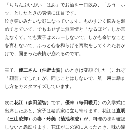
「ちちんぷいぷい はあ」でお酒を一口飲み、「ふう ホ
ッ」としたときの表情に注目です。
泣き笑いみたいな顔になっています。ものすごく悩みを溜
めてきていて、でも出せずに無表情と「なるほど」しか言
えなくて。でも寅子はスルーしないで、しかも余計なこと
を言わないで、ふっと心を和らげる言動をしてくれたおか
げで、固まった表情が崩れるのです。
寅子、
優三さん（仲野太賀）
のときは変顔でした（これぞ
「顔芸」でした）が、同じことはしないで、航一用に励ま
し方をカスタマイズしています。
次に
花江（森田望智）
です。
優未（毎田暖乃）
の入学式に
出席したあと、寅子は猪爪家に立ち寄ります。花江は
直明
（三山凌輝）
の
妻・玲美（菊池和澄）
が、料理の味を確認
しないと愚痴ります。花江がこの家に入ったとき、味の違