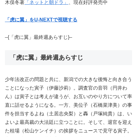
木俣冬著
「ネットと朝ドラ」
、現在好評発売中
「虎に翼」をU-NEXTで視聴する
–{「虎に翼」最終週あらすじ}–
「虎に翼」最終週あらすじ
少年法改正の問題と共に、新潟での大きな後悔と向き合う
ことになった寅子（伊藤沙莉）。調査官の音羽（円井わ
ん）は寅子とは考えが違うが、お互いのやり方について率
直に話せるようになる。一方、美位子（石橋菜津美）の事
件を担当するよね（土居志央梨）と轟（戸塚純貴）は、い
よいよ最高裁の大法廷に立つことに。そして、退官を迎え
た桂場（松山ケンイチ）の挨拶をニュースで見守る寅子。