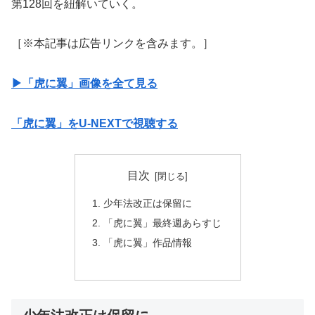
第128回を紐解いていく。
［※本記事は広告リンクを含みます。］
▶︎「虎に翼」画像を全て見る
「虎に翼」をU-NEXTで視聴する
目次
少年法改正は保留に
「虎に翼」最終週あらすじ
「虎に翼」作品情報