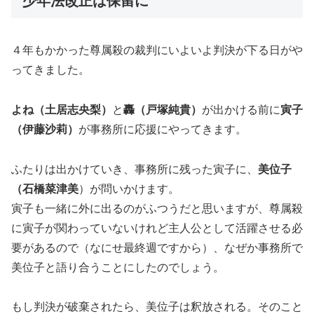
少年法改正は保留に
４年もかかった尊属殺の裁判にいよいよ判決が下る日がや
ってきました。
よね（土居志央梨）
と
轟（戸塚純貴）
が出かける前に
寅子
（伊藤沙莉）
が事務所に応援にやってきます。
ふたりは出かけていき、事務所に残った寅子に、
美位子
（石橋菜津美
）が問いかけます。
寅子も一緒に外に出るのがふつうだと思いますが、尊属殺
に寅子が関わっていないけれど主人公として活躍させる必
要があるので（なにせ最終週ですから）、なぜか事務所で
美位子と語り合うことにしたのでしょう。
もし判決が破棄されたら、美位子は釈放される。そのこと