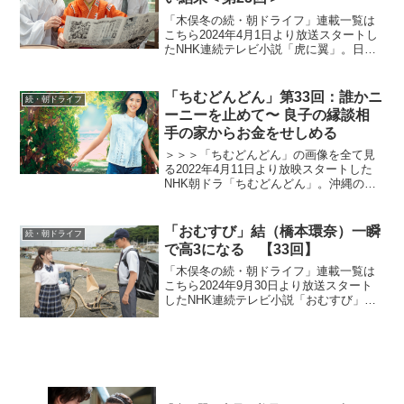
「木俣冬の続・朝ドライフ」連載一覧は
こちら2024年4月1日より放送スタートし
たNHK連続テレビ小説「虎に翼」。日本
史上で初めて法曹の世界に飛び込んだ女
性をモデルにオリジナルストーリーで描
く本作。困難な時代に生まれながらも仲
「ちむどんどん」第33回：誰かニ
続・朝ドライフ
間たちと切磋琢磨...
ーニーを止めて〜 良子の縁談相
手の家からお金をせしめる
＞＞＞「ちむどんどん」の画像を全て見
る2022年4月11日より放映スタートした
NHK朝ドラ「ちむどんどん」。沖縄の本
土復帰50年に合わせて放映される本作
は、復帰前の沖縄を舞台に、沖縄料理に
夢をかける主人公と支え合う兄妹たちの
「おむすび」結（橋本環奈）一瞬
続・朝ドライフ
絆を描くストーリ...
で高3になる 【33回】
「木俣冬の続・朝ドライフ」連載一覧は
こちら2024年9月30日より放送スタート
したNHK連続テレビ小説「おむすび」。
平成“ど真ん中”の、2004年(平成16年)。ヒ
ロイン・米田結（よねだ・ゆい）は、福
岡・糸島で両親や祖父母と共に暮らして
いた...