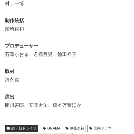
村上一博
制作統括
尾崎裕和
プロデューサー
石澤かおる、舟橋哲男、徳田祥子
取材
清永聡
演出
梛川善郎、安藤大佑、橋本万葉ほか
続・朝ドライフ
DRAMA
伊藤沙莉
国内ドラマ