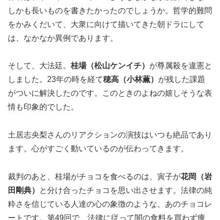
しかも長いものを書きたかったのでしょうか。哲学的難問
をかみくだいて、大衆に向けて描いてきた朝ドラにして
は、なかなか異例であります。
そして、大法廷。
桂場（松山ケンイチ）
が尊属殺を違憲と
しました。23年の時を経て
穂高（小林薫）
が残した課題
がついに解決したのです。このときのよねの嬉しそうな表
情も印象的でした。
土居志央梨さんのリアクションの演技はいつも絶品であり
ます。心がすごく動いているのが伝わってきます。
裁判のあと、桂場がチョコを食べるのは、寅子が
花岡（岩
田剛典）
と分け合ったチョコを思い出させます。法律の純
粋さを信じている人達の心の象徴のような、あのチョコレ
ートです。第49回で、法律に従って闇の食料を買わず痩