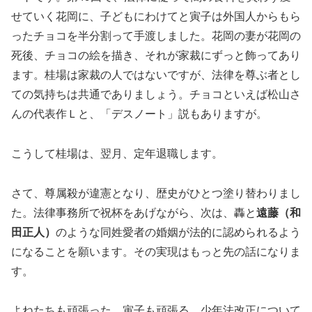
せていく花岡に、子どもにわけてと寅子は外国人からもら
ったチョコを半分割って手渡しました。花岡の妻が花岡の
死後、チョコの絵を描き、それが家裁にずっと飾ってあり
ます。桂場は家裁の人ではないですが、法律を尊ぶ者とし
ての気持ちは共通でありましょう。チョコといえば松山さ
んの代表作Ｌと、「デスノート」説もありますが。
こうして桂場は、翌月、定年退職します。
さて、尊属殺が違憲となり、歴史がひとつ塗り替わりまし
た。法律事務所で祝杯をあげながら、次は、轟と
遠藤（和
田正人）
のような同姓愛者の婚姻が法的に認められるよう
になることを願います。その実現はもっと先の話になりま
す。
よねたちも頑張った。寅子も頑張る。少年法改正について