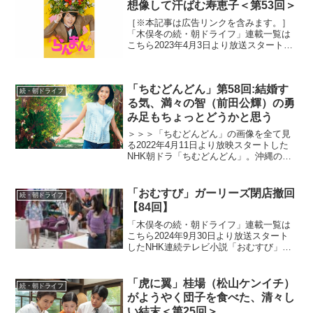
想像して汗ばむ寿恵子＜第53回＞
［※本記事は広告リンクを含みます。］
「木俣冬の続・朝ドライフ」連載一覧は
こちら2023年4月3日より放送スタートし
たNHK連続テレビ小説「らんまん」。
「日本の植物学の父」と呼ばれる高知県
出身の植物学者・牧野富太郎の人生をモ
「ちむどんどん」第58回:結婚す
デルにオリジナルス...
続・朝ドライフ
る気、満々の智（前田公輝）の勇
み足もちょっとどうかと思う
＞＞＞「ちむどんどん」の画像を全て見
る2022年4月11日より放映スタートした
NHK朝ドラ「ちむどんどん」。沖縄の本
土復帰50年に合わせて放映される本作
は、復帰前の沖縄を舞台に、沖縄料理に
夢をかける主人公と支え合う兄妹たちの
「おむすび」ガーリーズ閉店撤回
続・朝ドライフ
絆を描くストーリ...
【84回】
「木俣冬の続・朝ドライフ」連載一覧は
こちら2024年9月30日より放送スタート
したNHK連続テレビ小説「おむすび」。
平成“ど真ん中”の、2004年(平成16年)。ヒ
ロイン・米田結（よねだ・ゆい）は、福
岡・糸島で両親や祖父母と共に暮らして
「虎に翼」桂場（松山ケンイチ）
続・朝ドライフ
いた...
がようやく団子を食べた、清々し
い結末＜第25回＞