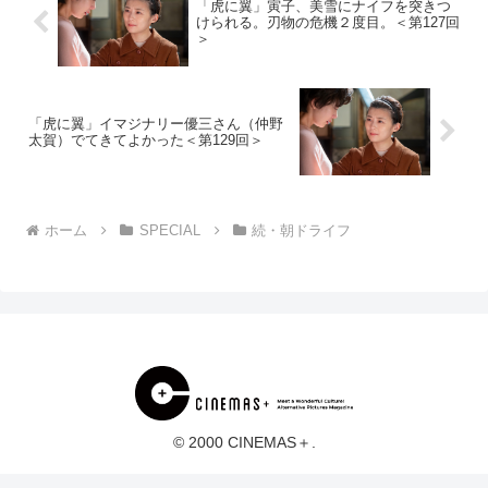
「虎に翼」寅子、美雪にナイフを突きつ
けられる。刃物の危機２度目。＜第127回
＞
「虎に翼」イマジナリー優三さん（仲野
太賀）でてきてよかった＜第129回＞
ホーム
SPECIAL
続・朝ドライフ
© 2000 CINEMAS＋.