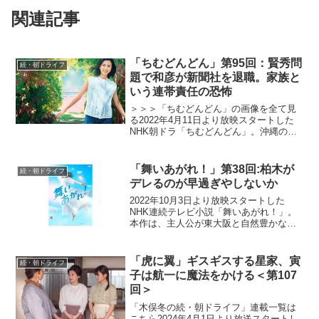
関連記事
「ちむどんどん」第95回：賢秀問
続・朝ドライフ
題で和彦が新聞社を退職。家族と
いう連帯責任の恐怖
＞＞＞「ちむどんどん」の画像を全て見
る2022年4月11日より放映スタートした
NHK朝ドラ「ちむどんどん」。沖縄の本
土復帰50年に合わせて放映される本作
は、復帰前の沖縄を舞台に、沖縄料理に
夢をかける主人公と支え合う兄妹たちの
「舞いあがれ！」第38回:柏木が
続・朝ドライフ
絆を描くストーリ...
デレるのが早過ぎやしないか
2022年10月3日より放映スタートした
NHK連続テレビ小説「舞いあがれ！」。
本作は、主人公が東大阪と自然豊かな長
崎・五島列島でさまざまな人との絆を育
みながら、空を飛ぶ夢に向かっていく挫
折と再生のストーリー。ものづくりの
「虎に翼」ギスギスする星家、寅
続・朝ドライフ
町・東大阪で生まれ育...
子は航一に魔法をかける＜第107
回＞
「木俣冬の続・朝ドライフ」連載一覧は
こちら2024年4月1日より放送スタートし