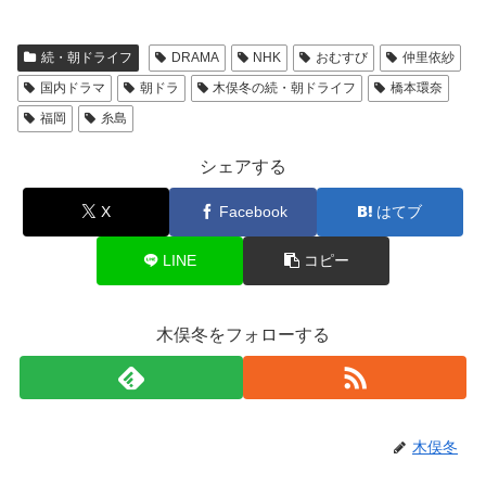
続・朝ドライフ
DRAMA
NHK
おむすび
仲里依紗
国内ドラマ
朝ドラ
木俣冬の続・朝ドライフ
橋本環奈
福岡
糸島
シェアする
X
Facebook
はてブ
LINE
コピー
木俣冬をフォローする
木俣冬