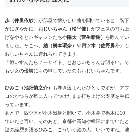
歩（仲里依紗）
が部屋で懐かしい曲を聞いていると、階下
がにぎやかに。
おじいちゃん（松平健）
がフェスの打ち上
げをやるとハギャレンたちや
陽太（菅生新樹）
を呼んでい
ました。そこへ、
結（橋本環奈）
や
四ツ木（佐野勇斗）
も
おじいちゃんに連れられてきます。
「戦いすんだらノーサイド」とおじいちゃんは明るい。で
も少女の優勝にもの申していたのもおじいちゃんです。
ひみこ（池畑慎之介）
も巻き込まれたひとりですが、アフ
ロのかつらが気に入ってつけたまま打ち上げの支度を手伝
っています。
あとで、四ツ木が栃木出身と聞いて、栃木弁で栃木に10
年いたと言い、そのあと、京都や高知や韓国にまでいたと
謎の経歴を語るひみこ。こういう謎の人、いいですね。池