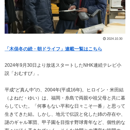
2024.10.30
「木俣冬の続・朝ドライフ」連載一覧はこちら
2024年9月30日より放送スタートしたNHK連続テレビ小
説「おむすび」。
平成“ど真ん中”の、2004年(平成16年)。ヒロイン・米田結
（よねだ・ゆい）は、福岡・糸島で両親や祖父母と共に暮
らしていた。「何事もない平和な日々こそ一番」と思って
生きてきた結。しかし、地元で伝説と化した姉の存在や、
謎のギャル軍団、甲子園を目指す野球青年など、個性的な