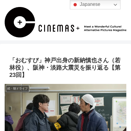
Japanese
「おむすび」神戸出身の新納慎也さん（若
林役）、阪神・淡路大震災を振り返る【第
23回】
続・朝ドライフ