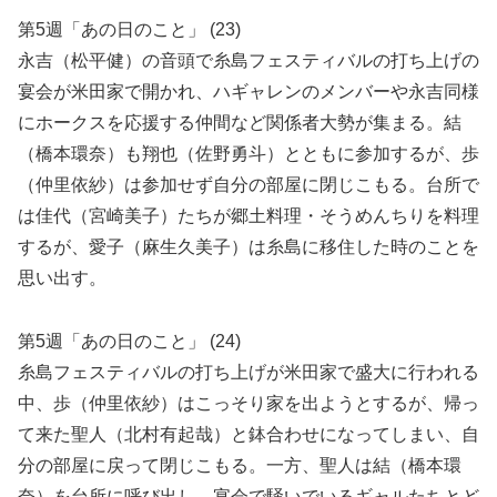
第5週「あの日のこと」 (23)
永吉（松平健）の音頭で糸島フェスティバルの打ち上げの
宴会が米田家で開かれ、ハギャレンのメンバーや永吉同様
にホークスを応援する仲間など関係者大勢が集まる。結
（橋本環奈）も翔也（佐野勇斗）とともに参加するが、歩
（仲里依紗）は参加せず自分の部屋に閉じこもる。台所で
は佳代（宮崎美子）たちが郷土料理・そうめんちりを料理
するが、愛子（麻生久美子）は糸島に移住した時のことを
思い出す。
第5週「あの日のこと」 (24)
糸島フェスティバルの打ち上げが米田家で盛大に行われる
中、歩（仲里依紗）はこっそり家を出ようとするが、帰っ
て来た聖人（北村有起哉）と鉢合わせになってしまい、自
分の部屋に戻って閉じこもる。一方、聖人は結（橋本環
奈）を台所に呼び出し、宴会で騒いでいるギャルたちとど