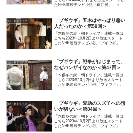
たNHK連続テレビ小説「虎に翼」。日本
史上で初めて法曹の世界に飛び込んだ女
性をモデルにオリジナルストーリーで描
く本作。困難な時代に生まれながらも仲
「ブギウギ」五木はやっぱり悪い
続・朝ドライフ
間たちと切磋琢磨...
人だったのか＜第59回＞
「木俣冬の続・朝ドライフ」連載一覧は
こちら2023年10月2日より放送スタート
したNHK連続テレビ小説「ブギウギ」。
「東京ブギウギ」や「買物ブギー」で知
られる昭和の大スター歌手・笠置シヅ子
をモデルにオリジナルストーリーで描く
「ブギウギ」戦争がはじまって、
本作。歌って踊る...
続・朝ドライフ
なぜバンザイなのか＜第47回＞
「木俣冬の続・朝ドライフ」連載一覧は
こちら2023年10月2日より放送スタート
したNHK連続テレビ小説「ブギウギ」。
「東京ブギウギ」や「買物ブギー」で知
られる昭和の大スター歌手・笠置シヅ子
をモデルにオリジナルストーリーで描く
「ブギウギ」愛助のスズ子への想
本作。歌って踊る...
続・朝ドライフ
いが切ない＜第84回＞
「木俣冬の続・朝ドライフ」連載一覧は
こちら2023年10月2日より放送スタート
したNHK連続テレビ小説「ブギウギ」。
「東京ブギウギ」や「買物ブギー」で知