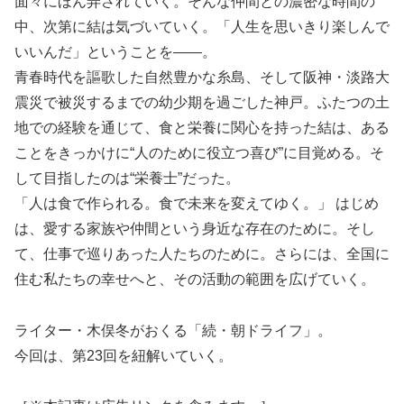
面々にほん弄されていく。そんな仲間との濃密な時間の
中、次第に結は気づいていく。「人生を思いきり楽しんで
いいんだ」ということを――。
青春時代を謳歌した自然豊かな糸島、そして阪神・淡路大
震災で被災するまでの幼少期を過ごした神戸。ふたつの土
地での経験を通じて、食と栄養に関心を持った結は、ある
ことをきっかけに“人のために役立つ喜び”に目覚める。そ
して目指したのは“栄養士”だった。
「人は食で作られる。食で未来を変えてゆく。」 はじめ
は、愛する家族や仲間という身近な存在のために。そし
て、仕事で巡りあった人たちのために。さらには、全国に
住む私たちの幸せへと、その活動の範囲を広げていく。
ライター・木俣冬がおくる「続・朝ドライフ」。
今回は、第23回を紐解いていく。