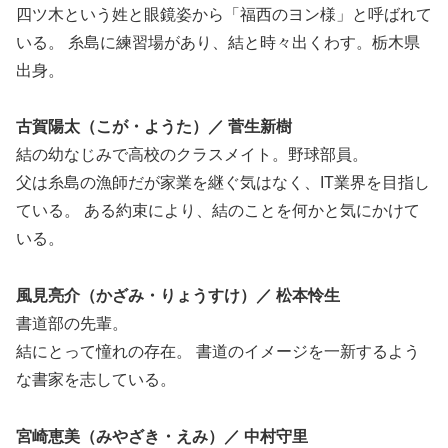
四ツ木という姓と眼鏡姿から「福西のヨン様」と呼ばれて
いる。 糸島に練習場があり、結と時々出くわす。栃木県
出身。
古賀陽太（こが・ようた）／ 菅生新樹
結の幼なじみで高校のクラスメイト。野球部員。
父は糸島の漁師だが家業を継ぐ気はなく、IT業界を目指し
ている。 ある約束により、結のことを何かと気にかけて
いる。
風見亮介（かざみ・りょうすけ）／ 松本怜生
書道部の先輩。
結にとって憧れの存在。 書道のイメージを一新するよう
な書家を志している。
宮崎恵美（みやざき・えみ）／ 中村守里