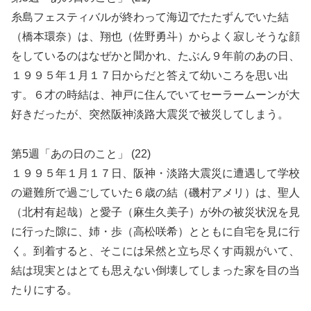
糸島フェスティバルが終わって海辺でたたずんでいた結
（橋本環奈）は、翔也（佐野勇斗）からよく寂しそうな顔
をしているのはなぜかと聞かれ、たぶん９年前のあの日、
１９９５年１月１７日からだと答えて幼いころを思い出
す。６才の時結は、神戸に住んでいてセーラームーンが大
好きだったが、突然阪神淡路大震災で被災してしまう。
第5週「あの日のこと」 (22)
１９９５年１月１７日、阪神・淡路大震災に遭遇して学校
の避難所で過ごしていた６歳の結（磯村アメリ）は、聖人
（北村有起哉）と愛子（麻生久美子）が外の被災状況を見
に行った隙に、姉・歩（高松咲希）とともに自宅を見に行
く。到着すると、そこには呆然と立ち尽くす両親がいて、
結は現実とはとても思えない倒壊してしまった家を目の当
たりにする。