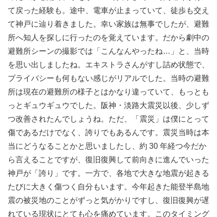
て戻った経験も。途中、電車が止まっていて、徒歩も交え
て神戸に辿り着きました。幸い家族は無事でしたが、避難
所へ知人を探しに行ったのを覚えています。だから劇中の
避難所シーンの撮影では「こんなんやったね…」と、当時
を思い出しましたね。エキストラさんがすし詰め状態で、
プライバシーも何もない感じがリアルでした。当時の避難
所は現在の避難所の様子とはかなり違っていて、もっとも
っとギュウギュウでした。阪神・淡路大震災以後、少しず
つ改善されたんでしょうね。ただ、「震災」は僕にとって
傷であるだけでなく、誇りでもあるんです。震災当時は本
当にどうなることかと思いましたし、約 30 年経つ今だか
ら言えることですが、復旧復興して前向きに進んでいった
神戸が「誇り」です。一方で、各地で大きな地震が起きる
たびに大きく傷つく自分もいます。今年起きた能登半島地
震の被災地のことがずっと気がかりですし、復旧復興が遅
れている現状にとても心を痛めています。このタイミング