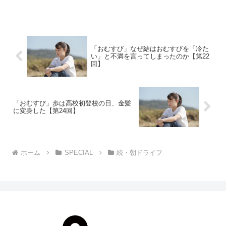
られる昭和の大スター歌手・笠置シヅ子
をモデルにオリジナルストーリーで描く
本作。歌って踊る...
「おむすび」なぜ結はおむすびを「冷た
い」と不満を言ってしまったのか【第22
回】
「おむすび」歩は高校初登校の日、金髪
に変身した【第24回】
ホーム
SPECIAL
続・朝ドライフ