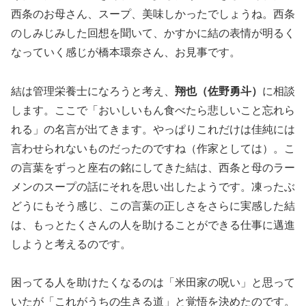
西条のお母さん、スープ、美味しかったでしょうね。西条
のしみじみした回想を聞いて、かすかに結の表情が明るく
なっていく感じが橋本環奈さん、お見事です。
結は管理栄養士になろうと考え、
翔也（佐野勇斗）
に相談
します。ここで「おいしいもん食べたら悲しいこと忘れら
れる」の名言が出てきます。やっぱりこれだけは佳純には
言わせられないものだったのですね（作家としては）。こ
の言葉をずっと座右の銘にしてきた結は、西条と母のラー
メンのスープの話にそれを思い出したようです。凍ったぶ
どうにもそう感じ、この言葉の正しさをさらに実感した結
は、もっとたくさんの人を助けることができる仕事に邁進
しようと考えるのです。
困ってる人を助けたくなるのは「米田家の呪い」と思って
いたが「これがうちの生きる道」と覚悟を決めたのです。