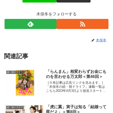
木俣冬をフォローする
木俣冬
関連記事
「らんまん」相変わらずお金にも
続・朝ドライフ
のを言わせる万太郎＜第46回＞
［※本記事は広告リンクを含みます。］
「木俣冬の続・朝ドライフ」連載一覧は
こちら2023年4月3日より放送スタートし
たNHK連続テレビ小説「らんまん」。
「日本の植物学の父」と呼ばれる高知県
出身の植物学者・牧野富太郎の人生をモ
「虎に翼」寅子は知る「結婚って
デルにオリジナルス...
続・朝ドライフ
罠だよ」＜第8回＞