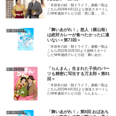
「木俣冬の続・朝ドライフ」連載一覧は
こちら2024年4月1日より放送スタートし
たNHK連続テレビ小説「虎に翼」。日本
史上で初めて法曹の世界に飛び込んだ女
性をモデルにオリジナルストーリーで描
く本作。困難な時代に生まれながらも仲
「舞いあがれ！」悠人（横山裕）
間たちと切磋琢磨...
続・朝ドライフ
は絶対カレーが食べたかったに違
いない＜第73回＞
「木俣冬の続・朝ドライフ」連載一覧は
こちら2022年10月3日より放映スタート
したNHK連続テレビ小説「舞いあが
れ！」。本作は、主人公・岩倉舞（福原
遥）がものづくりの町・東大阪と自然豊
かな長崎・五島列島で人との絆を育みな
「らんまん」生まれた子供のパー
続・朝ドライフ
がら、空を飛ぶ夢に向...
ツも精密に写生する万太郎＜第81
回＞
「木俣冬の続・朝ドライフ」連載一覧は
こちら2023年4月3日より放送スタートし
たNHK連続テレビ小説「らんまん」。
「日本の植物学の父」と呼ばれる高知県
出身の植物学者・牧野富太郎の人生をモ
デルにオリジナルストーリーで描く本
作。激動の時代の中、...
「舞いあがれ！」第8回:おばあち
続・朝ドライフ