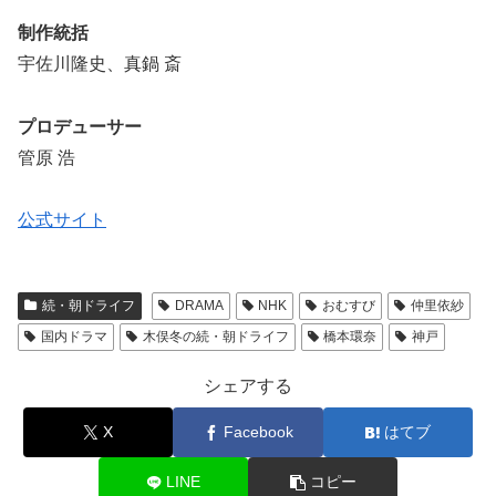
制作統括
宇佐川隆史、真鍋 斎
プロデューサー
管原 浩
公式サイト
続・朝ドライフ
DRAMA
NHK
おむすび
仲里依紗
国内ドラマ
木俣冬の続・朝ドライフ
橋本環奈
神戸
シェアする
X
Facebook
はてブ
LINE
コピー