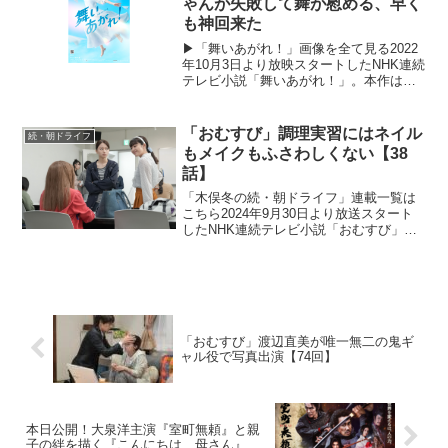
ゃんが失敗して舞が慰める、早く
も神回来た
▶「舞いあがれ！」画像を全て見る2022
年10月3日より放映スタートしたNHK連続
テレビ小説「舞いあがれ！」。本作は、
主人公が東大阪と自然豊かな長崎・五島
列島でさまざまな人との絆を育みなが
ら、空を飛ぶ夢に向かっていく挫折と再
「おむすび」調理実習にはネイル
続・朝ドライフ
生のストーリー。...
もメイクもふさわしくない【38
話】
「木俣冬の続・朝ドライフ」連載一覧は
こちら2024年9月30日より放送スタート
したNHK連続テレビ小説「おむすび」。
平成“ど真ん中”の、2004年(平成16年)。ヒ
ロイン・米田結（よねだ・ゆい）は、福
岡・糸島で両親や祖父母と共に暮らして
いた...
「おむすび」渡辺直美が唯一無二の鬼ギ
ャル役で写真出演【74回】
本日公開！大泉洋主演『室町無頼』と親
子の絆を描く『こんにちは、母さん』