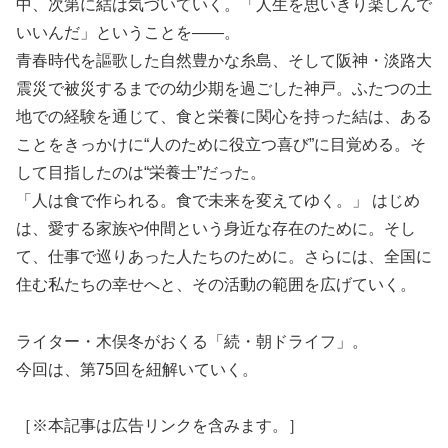
中、次第に結は気づいていく。「人生を思いきり楽しんで
いいんだ」ということを――。
青春時代を謳歌した自然豊かな糸島、そして阪神・淡路大
震災で被災するまでの幼少期を過ごした神戸。ふたつの土
地での経験を通じて、食と栄養に関心を持った結は、ある
ことをきっかけに“人のために役立つ喜び”に目覚める。そ
して目指したのは“栄養士”だった。
「人は食で作られる。食で未来を変えてゆく。」 はじめ
は、愛する家族や仲間という身近な存在のために。そし
て、仕事で巡りあった人たちのために。さらには、全国に
住む私たちの幸せへと、その活動の範囲を広げていく。
ライター・木俣冬がおくる「続・朝ドライフ」。
今回は、第75回を紐解いていく。
［※本記事は広告リンクを含みます。］