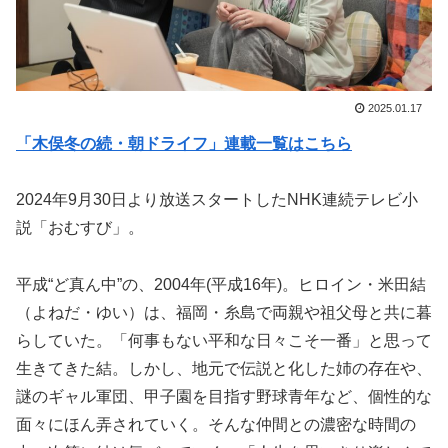
2025.01.17
「木俣冬の続・朝ドライフ」連載一覧はこちら
2024年9月30日より放送スタートしたNHK連続テレビ小
説「おむすび」。
平成“ど真ん中”の、2004年(平成16年)。ヒロイン・米田結
（よねだ・ゆい）は、福岡・糸島で両親や祖父母と共に暮
らしていた。「何事もない平和な日々こそ一番」と思って
生きてきた結。しかし、地元で伝説と化した姉の存在や、
謎のギャル軍団、甲子園を目指す野球青年など、個性的な
面々にほん弄されていく。そんな仲間との濃密な時間の