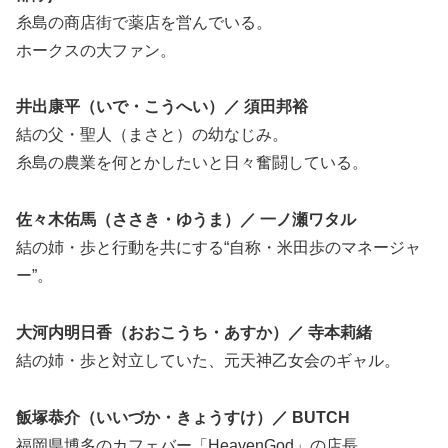
糸島の商店街で薬店を営んでいる。
ホークスの大ファン。
井出康平（いで・こうへい）／ 須田邦裕
結の父・聖人（まさと）の幼なじみ。
糸島の農業を何とかしたいと日々奮闘している。
佐々木佑馬（ささき・ゆうま）／ 一ノ瀬ワタル
結の姉・歩と行動を共にする“自称・米田歩のマネージャ
ー”。
大河内明日香（おおこうち・あすか）／ 寺本莉緒
結の姉・歩と対立していた、元天神乙女会のギャル。
飯塚恭介（いいづか・きょうすけ）／ BUTCH
福岡県博多のカフェバー「HeavenGod」の店長。