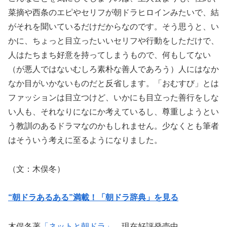
菜摘や西条のエピやセリフが朝ドラヒロインみたいで、結
がそれを聞いているだけだからなのです。そう思うと、い
かに、ちょっと目立ったいいセリフや行動をしただけで、
人はたちまち好意を持ってしまうもので、何もしてない
（が悪人ではないむしろ素朴な善人であろう）人にはなか
なか目がいかないものだと反省します。「おむすび」とは
ファッションは目立つけど、いかにも目立った善行をしな
い人も、それなりになにか考えているし、尊重しようとい
う教訓のあるドラマなのかもしれません。少なくとも筆者
はそういう考えに至るようになりました。
（文：木俣冬）
“朝ドラあるある”満載！「朝ドラ辞典」を見る
木俣冬著
「ネットと朝ドラ」
、現在好評発売中