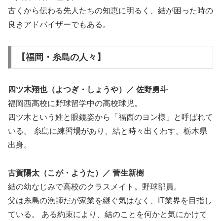
古くから伝わる先人たちの知恵に明るく、結が困った時の
良きアドバイザーでもある。
【福岡・糸島の人々】
四ツ木翔也（よつぎ・しょうや）／ 佐野勇斗
福岡西高校に野球留学中の高校球児。
四ツ木という姓と眼鏡姿から「福西のヨン様」と呼ばれて
いる。 糸島に練習場があり、結と時々出くわす。栃木県
出身。
古賀陽太（こが・ようた）／ 菅生新樹
結の幼なじみで高校のクラスメイト。野球部員。
父は糸島の漁師だが家業を継ぐ気はなく、IT業界を目指し
ている。 ある約束により、結のことを何かと気にかけて