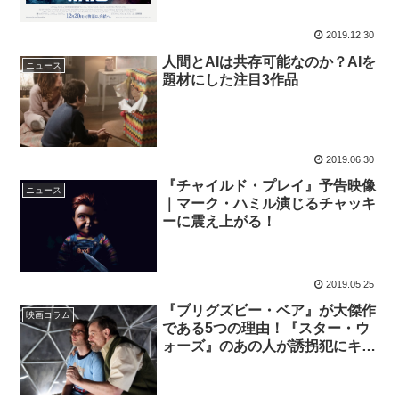
2019.12.30
人間とAIは共存可能なのか？AIを
ニュース
題材にした注目3作品
2019.06.30
『チャイルド・プレイ』予告映像
ニュース
｜マーク・ハミル演じるチャッキ
ーに震え上がる！
2019.05.25
『ブリグズビー・ベア』が大傑作
映画コラム
である5つの理由！『スター・ウ
ォーズ』のあの人が誘拐犯にキャ
スティングされた理由とは？