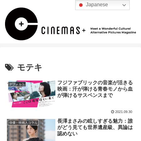
Japanese
モテキ
フジファブリックの音楽が活きる
デフォルト
映画：汗が弾ける青春モノから血
が弾けるサスペンスまで
2021.09.30
長澤まさみの眩しすぎる魅力：誰
俳優・映画人コラム
がどう見ても世界遺産級、異論は
認めない