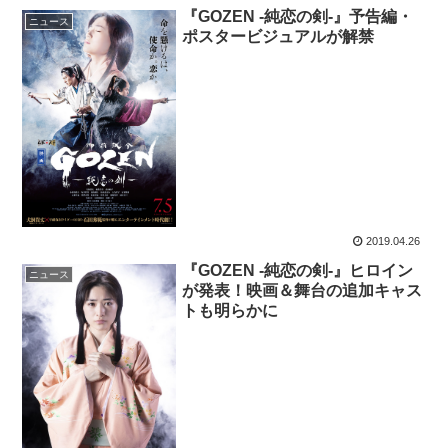
『GOZEN -純恋の剣-』予告編・
ニュース
ポスタービジュアルが解禁
2019.04.26
『GOZEN -純恋の剣-』ヒロイン
ニュース
が発表！映画＆舞台の追加キャス
トも明らかに