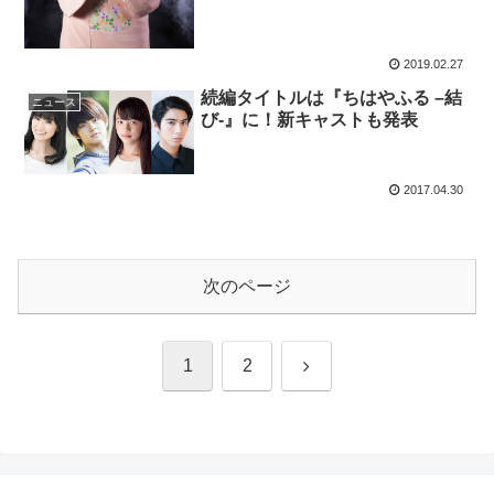
2019.02.27
続編タイトルは『ちはやふる –結
ニュース
び-』に！新キャストも発表
2017.04.30
次のページ
次
1
2
へ