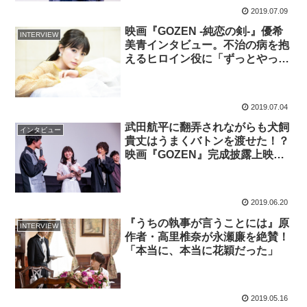
2019.07.09
映画『GOZEN -純恋の剣-』優希
INTERVIEW
美青インタビュー。不治の病を抱
えるヒロイン役に「ずっとやって
みたいと思ってた」
2019.07.04
武田航平に翻弄されながらも犬飼
インタビュー
貴丈はうまくバトンを渡せた！？
映画『GOZEN』完成披露上映会
レポ
2019.06.20
『うちの執事が言うことには』原
INTERVIEW
作者・高里椎奈が永瀬廉を絶賛！
「本当に、本当に花穎だった」
2019.05.16