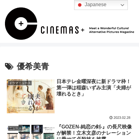
Japanese
優希美青
日本テレ金曜深夜に新ドラマ枠！
ドラマニュース
第一弾は稲森いずみ主演「夫婦が
壊れるとき」
2023.02.28
『GOZEN-純恋の剣-』の長尺映像
ニュース
が解禁！立木文彦のナレーション