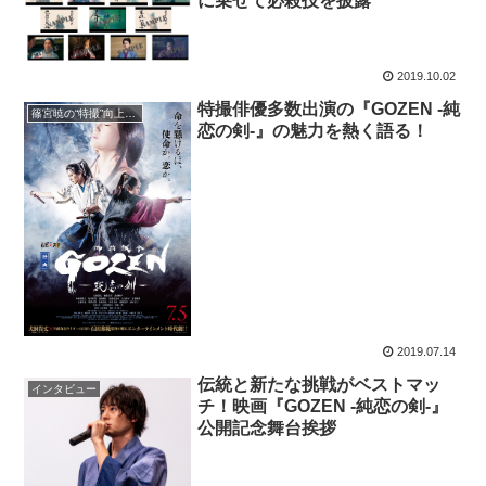
に乗せて必殺技を披露
2019.10.02
特撮俳優多数出演の『GOZEN -純
篠宮暁の“特撮”向上委員会
恋の剣-』の魅力を熱く語る！
2019.07.14
伝統と新たな挑戦がベストマッ
インタビュー
チ！映画『GOZEN -純恋の剣-』
公開記念舞台挨拶