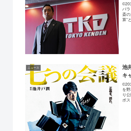
©2
パラ
斎の
算”
池
ニュース
キ
©2
を野
り公
ポス