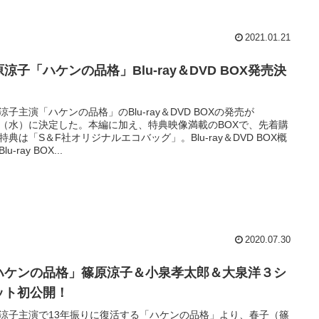
2021.01.21
涼子「ハケンの品格」Blu-ray＆DVD BOX発売決
！
涼子主演「ハケンの品格」のBlu-ray＆DVD BOXの発売が
/9（水）に決定した。本編に加え、特典映像満載のBOXで、先着購
特典は「S＆F社オリジナルエコバッグ」。Blu-ray＆DVD BOX概
u-ray BOX...
2020.07.30
ハケンの品格」篠原涼子＆小泉孝太郎＆大泉洋３シ
ット初公開！
涼子主演で13年振りに復活する「ハケンの品格」より、春子（篠