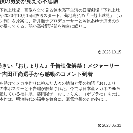
年後の勇姿が見える不思議
「下剋上球児」画像を全て見る鈴木亮平主演の日曜劇場「下剋上球
が2023年10月15日放送スタート。菊地高弘の「下剋上球児」（カ
ン刊）を原案に、新井順子プロデューサーと塚原あゆ子演出のタ
が帰ってくる。弱小高校野球部を舞台に繰り...
2023.10.15
乃きい『おしょりん』予告映像解禁！メジャーリー
ー吉田正尚選手から感動のコメント到着
を懸けてメガネ作りに挑んだ人々の情熱と愛の物語『おしょり
の本ポスターと予告編が解禁された。今では日本産メガネの95％
産している福井県。藤岡陽子「おしょりん」（ポプラ社）を元に
本作は、明治時代の福井を舞台に、豪雪地帯のため冬は...
2023.05.31