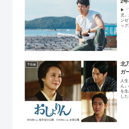
2
▶︎
児」
ンゼ
ッグ
北
予告編
ガ
人生
ん』
を生
した