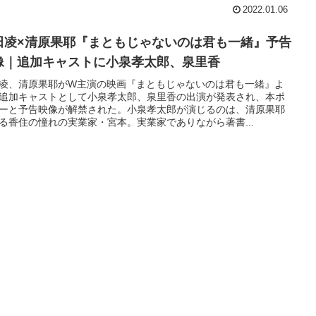
2022.01.06
田凌×清原果耶『まともじゃないのは君も一緒』予告
像｜追加キャストに小泉孝太郎、泉里香
凌、清原果耶がW主演の映画『まともじゃないのは君も一緒』よ
追加キャストとして小泉孝太郎、泉里香の出演が発表され、本ポ
ーと予告映像が解禁された。小泉孝太郎が演じるのは、清原果耶
る香住の憧れの実業家・宮本。実業家でありながら著書...