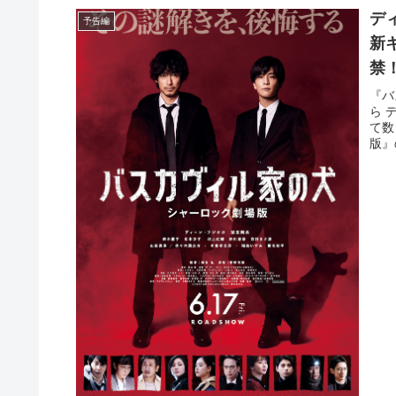
デ
予告編
新
禁
『バ
ら 
て数
版』