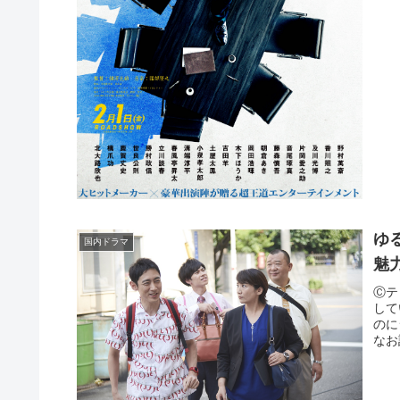
ゆ
国内ドラマ
魅
Ⓒテ
して
のに
なお