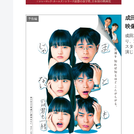
成
予告編
映
成田
り、
スタ
演じ