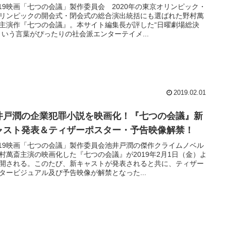
019映画「七つの会議」製作委員会 2020年の東京オリンピック・
リンピックの開会式・閉会式の総合演出統括にも選ばれた野村萬
主演作『七つの会議』。本サイト編集長が評した“日曜劇場総決
という言葉がぴったりの社会派エンターテイメ...
2019.02.01
井戸潤の企業犯罪小説を映画化！『七つの会議』新
ャスト発表＆ティザーポスター・予告映像解禁！
019映画「七つの会議」製作委員会池井戸潤の傑作クライムノベル
村萬斎主演の映画化した『七つの会議』が2019年2月1日（金）よ
開される。このたび、新キャストが発表されると共に、ティザー
タービジュアル及び予告映像が解禁となった...