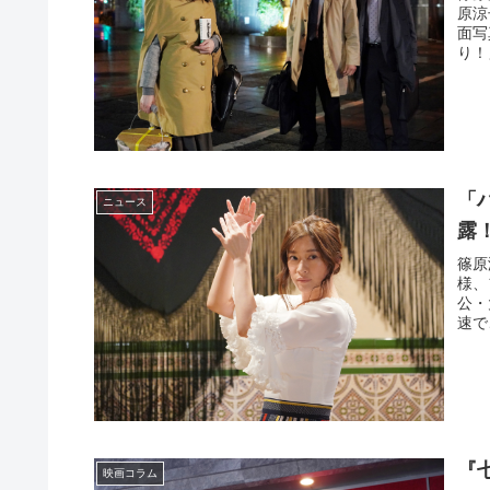
原涼
面写
り！
「
ニュース
露
篠原
様、
公・
速で
『
映画コラム