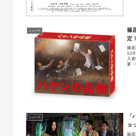
篠原
ニュース
定
篠原
12
入者
要・Bl
「
ニュース
ョ
篠原