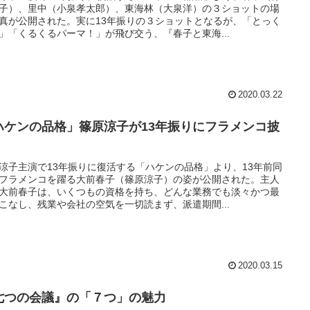
子）、里中（小泉孝太郎）、東海林（大泉洋）の３ショットの場
真が公開された。実に13年振りの３ショットとなるが、「とっく
」「くるくるパーマ！」が飛び交う、『春子と東海...
2020.03.22
ハケンの品格」篠原涼子が13年振りにフラメンコ披
！
涼子主演で13年振りに復活する「ハケンの品格」より、13年前同
フラメンコを躍る大前春子（篠原涼子）の姿が公開された。主人
大前春子は、いくつもの資格を持ち、どんな業務でも淡々かつ最
こなし、残業や会社の空気を一切読まず、派遣期間...
2020.03.15
七つの会議』の「７つ」の魅力