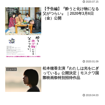
2020.07.15
【予告編】『酔うと化け物になる
予告編
父がつらい』 ｜2020年3月6日
（金）公開
2020.01.09
松本穂香主演『わたしは光をにぎ
ニュース
っている』公開決定｜モスクワ国
際映画祭特別招待作品
2019.04.03