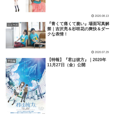
2020.08.13
『青くて痛くて脆い』場面写真解
ニュース
禁｜吉沢亮＆杉咲花の爽快＆ダー
クな表情！
2020.07.29
【特報】『君は彼方』｜2020年
予告編
11月27日（金）公開