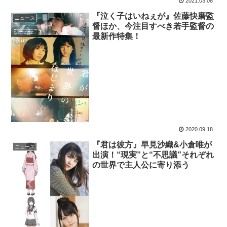
2021.03.08
『泣く子はいねぇが』佐藤快磨監
ニュース
督ほか、今注目すべき若手監督の
最新作特集！
2020.09.18
『君は彼方』早見沙織&小倉唯が
ニュース
出演！“現実”と“不思議”それぞれ
の世界で主人公に寄り添う