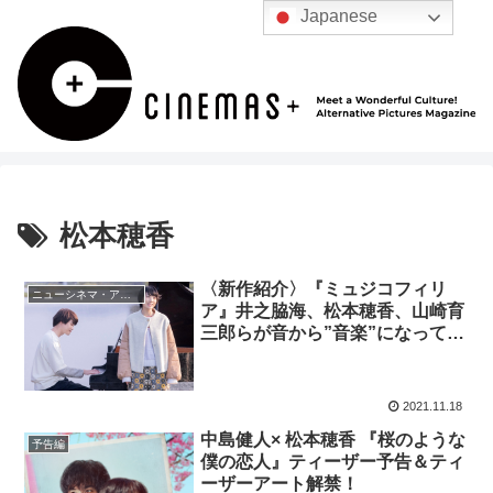
Japanese
松本穂香
〈新作紹介〉『ミュジコフィリ
ニューシネマ・アナリティクス
ア』井之脇海、松本穂香、山崎育
三郎らが音から”音楽”になってい
く人生の感動を実践する群像劇
2021.11.18
中島健人× 松本穂香 『桜のような
予告編
僕の恋人』ティーザー予告＆ティ
ーザーアート解禁！