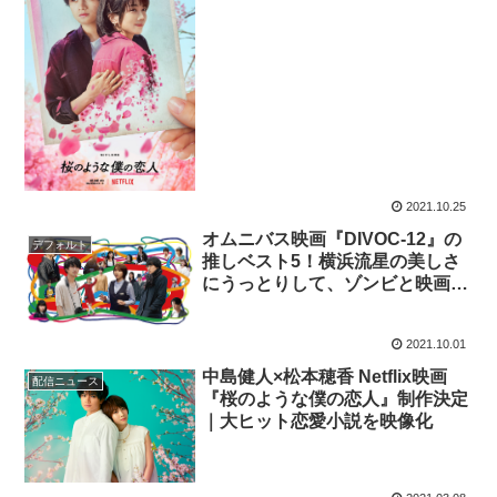
2021.10.25
オムニバス映画『DIVOC-12』の
デフォルト
推しベスト5！横浜流星の美しさ
にうっとりして、ゾンビと映画へ
の愛に感動した！
2021.10.01
中島健人×松本穂香 Netflix映画
配信ニュース
『桜のような僕の恋人』制作決定
｜大ヒット恋愛小説を映像化