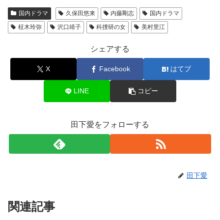
国内ドラマ
久保田悠来
内藤剛志
国内ドラマ
柾木玲弥
沢口靖子
科捜研の女
美村里江
シェアする
X
Facebook
はてブ
LINE
コピー
田下愛をフォローする
田下愛
関連記事