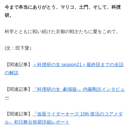
今まで本当にありがとう、マリコ、土門、そして、科捜
研。
科学とともに戦い続けた京都の戦士たちに愛をこめて。
(文：田下愛）
【関連記事】
＜科捜研の女 season21＞最終回までの全話
の解説
【関連記事】
『科捜研の女 -劇場版-』内藤剛志インタビュ
ー
【関連記事】
『仮面ライダーオーズ 10th 復活のコアメダ
ル』初日舞台挨拶詳細レポート