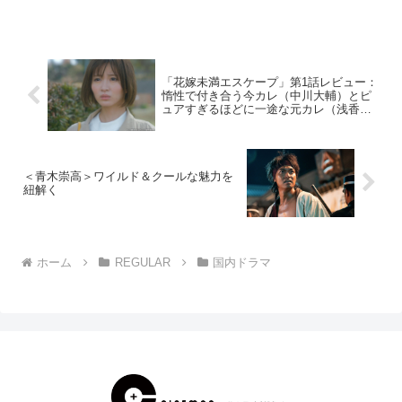
江戸パラレルワールドを描く本作には、
冨永愛、中島裕翔、堀田真由、福士蒼
汰、風間俊介、斉藤由...
「花嫁未満エスケープ」第1話レビュー：
惰性で付き合う今カレ（中川大輔）とピ
ュアすぎるほどに一途な元カレ（浅香航
大）の狭間で揺れる女心、情緒崩壊。
（※ストーリーネタバレあり）
＜青木崇高＞ワイルド＆クールな魅力を
紐解く
ホーム
REGULAR
国内ドラマ