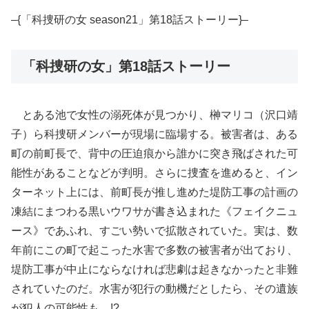
–{「科捜研の女 season21」第18話ストーリー}–
「科捜研の女」第18話ストーリー
とある池で女性の溺死体が見つかり、榊マリコ（沢口靖
子）ら科捜研メンバーが現場に臨場する。被害者は、ある
町の前町長で、背中の圧迫痕から誰かに突き飛ばされた可
能性があることなどが判明。さらに捜査を進めると、イン
ターネット上には、前町長が推し進めた堤防工事の計画の
凍結にまつわる黒いウワサが書き込まれた《フェイクニュ
ース》であふれ、すごい勢いで拡散されていた。実は、数
年前にこの町で起こった水害で多数の被害者が出ており、
堤防工事が中止にならなければ悲劇は起きなかったと非難
されていたのだ。水害が犯行の動機だとしたら、その遺族
が犯人の可能性も…!?