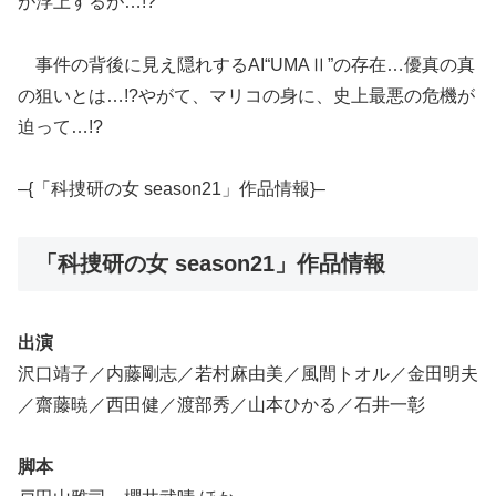
が浮上するが…!?
事件の背後に見え隠れするAI“UMAⅡ”の存在…優真の真
の狙いとは…!?やがて、マリコの身に、史上最悪の危機が
迫って…!?
–{「科捜研の女 season21」作品情報}–
「科捜研の女 season21」作品情報
出演
沢口靖子／内藤剛志／若村麻由美／風間トオル／金田明夫
／齋藤暁／西田健／渡部秀／山本ひかる／石井一彰
脚本