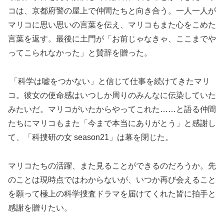
コは、京都府警の屋上で仲間たちと向き合う。一人一人が
マリコに思い思いの言葉を伝え、マリコもまた心をこめた
言葉を返す。最後に土門が「お前じゃなきゃ、ここまでや
ってこられなかった」と賛辞を贈った。
「科学は嘘をつかない」と信じて仕事を続けてきたマリ
コ。彼女の使命感はいつしか周りのみんなに伝染していた
みたいだ。マリコがいたからやってこれた……と語る仲間
たちにマリコもまた「今まで本当にありがとう」と感謝し
て、「科捜研の女 season21」は幕を閉じた。
マリコたちの活躍、また見ることができるのだろうか。先
のことは現時点ではわからないが、いつか再び会えること
を願って極上の科学捜査ドラマを届けてくれた皆に拍手と
感謝を贈りたい。