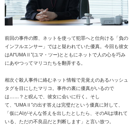
前回の事件の際、ネットを使って犯罪へと仕向ける「負の
インフルエンサー」ではと疑われていた優真。今回も彼女
はAI“UMAⅡ”(ユマ・ツー)とともにネットで人の心を巧み
にあやつってマリコたちを翻弄する。
相次ぐ殺人事件に絡むネット情報で見覚えのあるハッシュ
タグを目にしたマリコ。事件の裏に優真がいるので
は……？と睨んで、彼女に会いに行く。そし
て、“UMAⅡ”の出す答えは完璧だという優真に対して、
「仮にAIがそんな答えを出したとしたら、そのAIは壊れて
いる、ただの不良品だと判断します」と言い放つ。