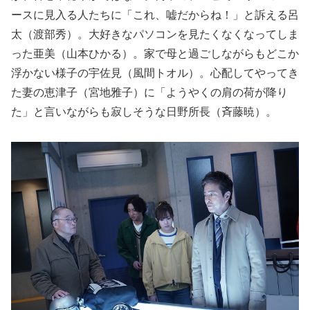
ースに見入る人たちに「これ、嘘だからね！」と訴える呂
太（渡部秀）。大好きなパソコンを見たくなくなってしま
った亜美（山本ひかる）。家で母と過ごしながらもどこか
浮かない様子の宇佐見（風間トオル）。心配してやってき
た妻の恵津子（宮地雅子）に「ようやくの肩の荷が降り
た」と言いながらも寂しそうな日野所長（斉藤暁）。