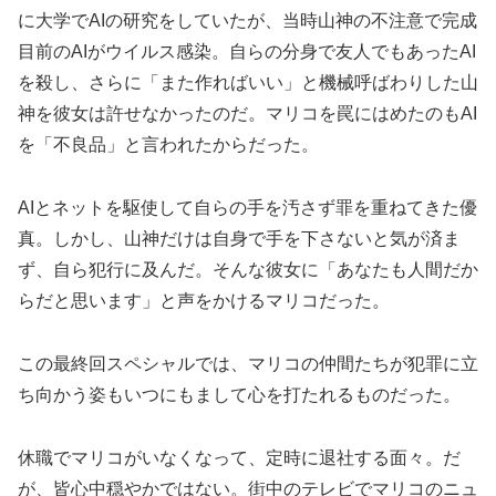
に大学でAIの研究をしていたが、当時山神の不注意で完成
目前のAIがウイルス感染。自らの分身で友人でもあったAI
を殺し、さらに「また作ればいい」と機械呼ばわりした山
神を彼女は許せなかったのだ。マリコを罠にはめたのもAI
を「不良品」と言われたからだった。
AIとネットを駆使して自らの手を汚さず罪を重ねてきた優
真。しかし、山神だけは自身で手を下さないと気が済ま
ず、自ら犯行に及んだ。そんな彼女に「あなたも人間だか
らだと思います」と声をかけるマリコだった。
この最終回スペシャルでは、マリコの仲間たちが犯罪に立
ち向かう姿もいつにもまして心を打たれるものだった。
休職でマリコがいなくなって、定時に退社する面々。だ
が、皆心中穏やかではない。街中のテレビでマリコのニュ