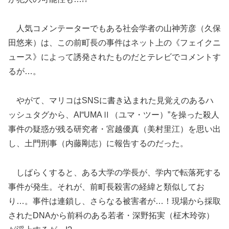
人気コメンテーターでもある社会学者の山神芳彦（久保
田悠来）は、この前町長の事件はネット上の《フェイクニ
ュース》によって誘発されたものだとテレビでコメントす
るが…。
やがて、マリコはSNSに書き込まれた見覚えのあるハ
ッシュタグから、AI“UMAⅡ（ユマ・ツー）”を操った殺人
事件の疑惑が残る研究者・宮越優真（美村里江）を思い出
し、土門刑事（内藤剛志）に報告するのだった。
しばらくすると、ある大学の学長が、学内で転落死する
事件が発生。それが、前町長殺害の経緯と類似してお
り…。事件は連鎖し、さらなる被害者が…！現場から採取
されたDNAから前科のある若者・深野拓実（柾木玲弥）