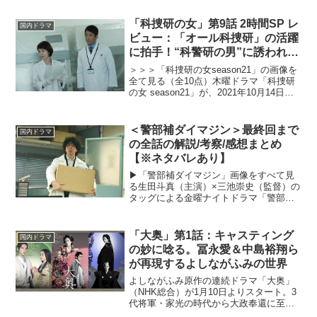
曰く「吾妻鑑」を原作としており、そこ
に記されきれていない部分を想像と創作
「科捜研の女」第9話 2時間SP レ
国内ドラマ
で補い、...
ビュー：「オール科捜研」の活躍
に拍手！“科警研の男”に誘われた
マリコの返事は…？（※ストーリ
＞＞＞「科捜研の女season21」の画像を
ーネタバレあり）
全て見る（全10点）木曜ドラマ「科捜研
の女 season21」が、2021年10月14日
（木）より放送スタート。沢口靖子主演
の大人気サスペンスシリーズが、木曜の
夜に帰ってくる。画像分析やDNA鑑定...
＜警部補ダイマジン＞最終回まで
国内ドラマ
の全話の解説/考察/感想まとめ
【※ネタバレあり】
▶︎「警部補ダイマジン」画像をすべて見
る生田斗真（主演）×三池崇史（監督）の
タッグによる金曜ナイトドラマ「警部補
ダイマジン」（テレビ朝日系）が2023年7
月7日スタート。リチャード・ウー（原
作）＆コウノコウジ（作画）の同名漫画
「大奥」第1話：キャスティング
国内ドラマ
を原作とする本...
の妙に唸る。冨永愛＆中島裕翔ら
が再現するよしながふみの世界
よしながふみ原作の連続ドラマ「大奥」
（NHK総合）が1月10日よりスタート。3
代将軍・家光の時代から大政奉還に至る
まで、奇病により男女の立場が逆転した