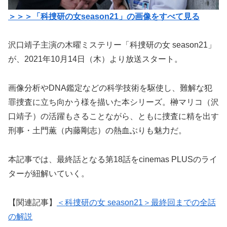
＞＞＞「科捜研の女season21」の画像をすべて見る
沢口靖子主演の木曜ミステリー「科捜研の女 season21」
が、2021年10月14日（木）より放送スタート。
画像分析やDNA鑑定などの科学技術を駆使し、難解な犯
罪捜査に立ち向かう様を描いた本シリーズ。榊マリコ（沢
口靖子）の活躍もさることながら、ともに捜査に精を出す
刑事・土門薫（内藤剛志）の熱血ぶりも魅力だ。
本記事では、最終話となる第18話をcinemas PLUSのライ
ターが紐解いていく。
【関連記事】
＜科捜研の女 season21＞最終回までの全話
の解説