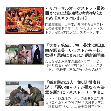
＜リバーサルオーケストラ＞最終
国内ドラマ
回までの全話の解説/考察/感想ま
とめ【※ネタバレあり】
門脇麦主演、田中圭が共演する日本テレ
ビの新水曜ドラマ「リバーサルオーケス
トラ」が2023年1月11日スタート。本作
は“元”天才ヴァイオリニストと変人マエス
トロが地元のポンコツオーケストラを
「大改造」する一発逆転音楽エンターテ
「大奥」第5話：福士蒼汰×堀田真
国内ドラマ
イメント。民放G...
由が彩る美しいラストから一転、
欲望と思惑にまみれた綱吉編開幕
よしながふみ原作の連続ドラマ「大奥」
（NHK総合）が2023年1月10日よりスタ
ート。3代将軍・家光の時代から大政奉還
に至るまで、奇病により男女の立場が逆
転した江戸パラレルワールドを描く本作
には、冨永愛、中島裕翔、堀田真由、福
「鎌倉殿の13人」第6話 徹底解
国内ドラマ
士蒼汰、風間俊...
説：「悪い知らせ」が重なるも決
意を新たに（※ストーリーネタバ
レあり）
＞＞＞「鎌倉殿の13人」の画像を全て見
る（全23点）2022年のNHK大河ドラマは
「鎌倉殿の13人」。三谷幸喜 脚本×小栗
旬 主演で描く北条義時の物語。三谷幸喜