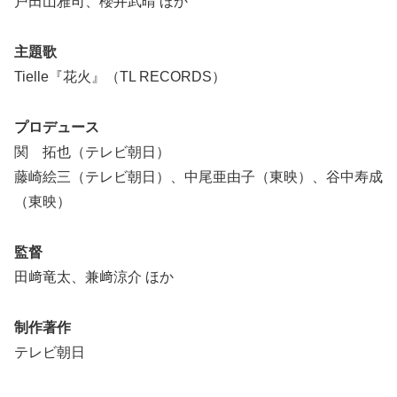
戸田山雅司、櫻井武晴 ほか
主題歌
Tielle『花火』（TL RECORDS）
プロデュース
関 拓也（テレビ朝日）
藤崎絵三（テレビ朝日）、中尾亜由子（東映）、谷中寿成
（東映）
監督
田﨑竜太、兼﨑涼介 ほか
制作著作
テレビ朝日