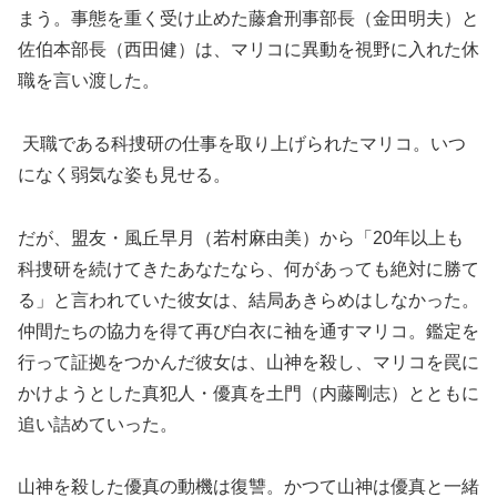
まう。事態を重く受け止めた藤倉刑事部長（金田明夫）と
佐伯本部長（西田健）は、マリコに異動を視野に入れた休
職を言い渡した。
天職である科捜研の仕事を取り上げられたマリコ。いつ
になく弱気な姿も見せる。
だが、盟友・風丘早月（若村麻由美）から「20年以上も
科捜研を続けてきたあなたなら、何があっても絶対に勝て
る」と言われていた彼女は、結局あきらめはしなかった。
仲間たちの協力を得て再び白衣に袖を通すマリコ。鑑定を
行って証拠をつかんだ彼女は、山神を殺し、マリコを罠に
かけようとした真犯人・優真を土門（内藤剛志）とともに
追い詰めていった。
山神を殺した優真の動機は復讐。かつて山神は優真と一緒