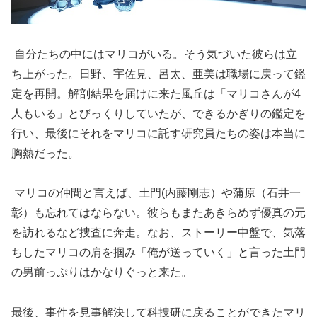
自分たちの中にはマリコがいる。そう気づいた彼らは立
ち上がった。日野、宇佐見、呂太、亜美は職場に戻って鑑
定を再開。解剖結果を届けに来た風丘は「マリコさんが4
人もいる」とびっくりしていたが、できるかぎりの鑑定を
行い、最後にそれをマリコに託す研究員たちの姿は本当に
胸熱だった。
マリコの仲間と言えば、土門(内藤剛志）や蒲原（石井一
彰）も忘れてはならない。彼らもまたあきらめず優真の元
を訪れるなど捜査に奔走。なお、ストーリー中盤で、気落
ちしたマリコの肩を掴み「俺が送っていく」と言った土門
の男前っぷりはかなりぐっと来た。
最後、事件を見事解決して科捜研に戻ることができたマリ