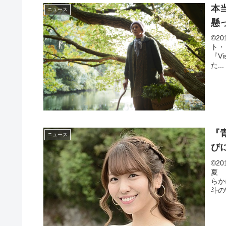
本
ニュース
懸
©20
ト・
『V
た...
『
ニュース
び
©2
夏 
らか
斗の