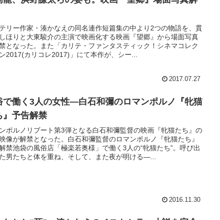
テリー作家・湊かなえの同名連作短篇集の中より2つの物語を、貫
しほりと大東駿介の主演で映画化する映画『望郷』から場面写真
禁となった。また「カリテ・ファンタスティック！シネマコレク
ン2017(カリコレ2017)」にて本作が、シー...
2017.07.27
俗で働く3人の女性―白石和彌のロマンポルノ『牝猫
ち』予告解禁
ンポルノリブート第3弾となる白石和彌監督の映画『牝猫たち』の
映像が解禁となった。白石和彌監督のロマンポルノ『牝猫たち』
解禁池袋の風俗店「極楽若奥様」で働く3人の“牝猫たち”。呼び出
た男たちと体を重ね、そして、また夜が明ける―...
2016.11.30