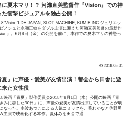
当に夏木マリ！？ 河瀨直美監督作『Vision』での神
った衝撃ビジュアルを独占公開！
18“Vision”LDH JAPAN, SLOT MACHINE, KUMIE INC.ジュリエッ
ビノシュと永瀬正敏をダブル主演に迎えた河瀨直美監督の最新作
ision』。6月8日（金）の公開を前に、本作での夏木マリの神懸っ
2018.05.31
青夏』に声優・愛美が友情出演！都会から田舎に遊
に来た女性役
018映画「青夏」製作委員会2018年8月1日（水）公開の映画『青
きみに恋した30日』に、声優の愛美が友情出演していることが明
になった。南波あつこによる人気コミックを、葵わかなと佐野勇
W主演で映画化する本作。夏休みを田舎で過...