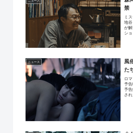
ニュース
禁
ミス
地谷
が解
ショ
風
ニュース
た
ロマ
予告
予告
され