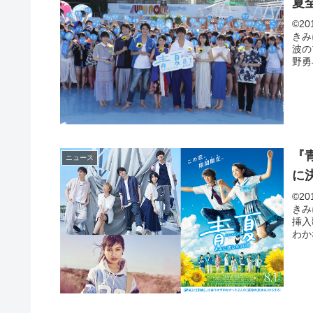
夏
©2
きみ
波の
野勇
『青
ニュース
に
©2
きみ
挿入
わか