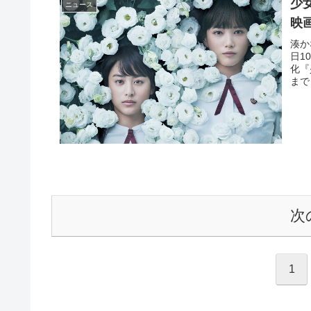
少
ニュース
映
湊か
日1
化『
まで
次
1