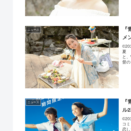
『
ニュース
メ
©2
夏 
と、
督の
『
ニュース
ル
©2
コミ
恋し