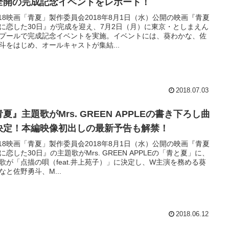
全開の完成記念イベントをレポート！
018映画「青夏」製作委員会2018年8月1日（水）公開の映画『青夏
に恋した30日』が完成を迎え、7月2日（月）に東京・としまえん
プールで完成記念イベントを実施。イベントには、葵わかな、佐
斗をはじめ、オールキャストが集結...
2018.07.03
夏』主題歌がMrs. GREEN APPLEの書き下ろし曲
決定！本編映像初出しの最新予告も解禁！
018映画「青夏」製作委員会2018年8月1日（水）公開の映画『青夏
に恋した30日』の主題歌がMrs. GREEN APPLEの「青と夏」に、
歌が「点描の唄（feat.井上苑子）」に決定し、W主演を務める葵
なと佐野勇斗、M...
2018.06.12