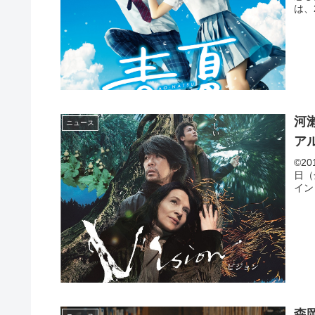
は、
河
ニュース
ア
©20
日（
イン
森