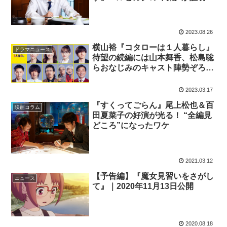
れた瞬間
2023.08.26
横山裕『コタローは１人暮らし』
ドラマニュース
待望の続編には山本舞香、松島聡
らおなじみのキャスト陣勢ぞろ
い！
2023.03.17
『すくってごらん』尾上松也＆百
映画コラム
田夏菜子の好演が光る！ “全編見
どころ”になったワケ
2021.03.12
【予告編】『魔女見習いをさがし
ニュース
て』｜2020年11月13日公開
2020.08.18