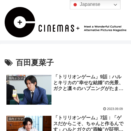
Japanese
百田夏菜子
「トリリオンゲーム」9話：ハル
国内ドラマ
とキリカの“幸せな結婚”の光景、
ガクと凛々のハプニングがたまら
ん
2023.09.09
「トリリオンゲーム」7話：「ゲ
国内ドラマ
スだからこそ、ちゃんと作るんで
す」ハルとガクの“両輪”が証明さ