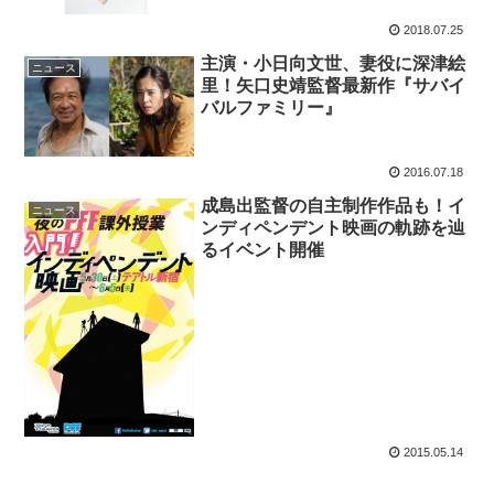
2018.07.25
主演・小日向文世、妻役に深津絵
ニュース
里！矢口史靖監督最新作『サバイ
バルファミリー』
2016.07.18
成島出監督の自主制作作品も！イ
ニュース
ンディペンデント映画の軌跡を辿
るイベント開催
2015.05.14