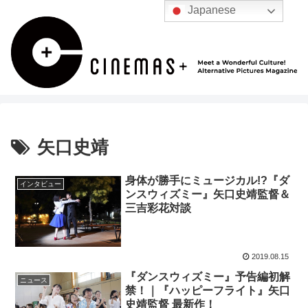
Japanese
矢口史靖
身体が勝手にミュージカル!?『ダ
インタビュー
ンスウィズミー』矢口史靖監督＆
三吉彩花対談
2019.08.15
『ダンスウィズミー』予告編初解
ニュース
禁！｜『ハッピーフライト』矢口
史靖監督 最新作！