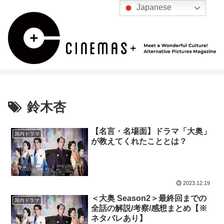
Japanese
鈴木杏
【名言・名場面】ドラマ「大奥」
国内ドラマ
が教えてくれたこととは？
2023.12.19
＜大奥 Season2＞最終回までの
国内ドラマ
全話の解説/考察/感想まとめ【※
ネタバレあり】