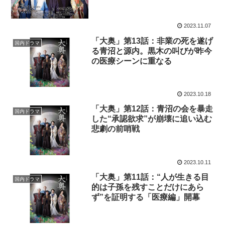
2023.11.07
「大奥」第13話：非業の死を遂げ
国内ドラマ
る青沼と源内。黒木の叫びが昨今
の医療シーンに重なる
2023.10.18
「大奥」第12話：青沼の会を暴走
国内ドラマ
した“承認欲求”が崩壊に追い込む
悲劇の前哨戦
2023.10.11
「大奥」第11話：“人が生きる目
国内ドラマ
的は子孫を残すことだけにあら
ず”を証明する「医療編」開幕