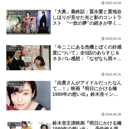
2023.10.04
「大奥」最終話：冨永愛と貫地谷
国内ドラマ
しほりが見せた光と影のコントラ
スト “一炊の夢”の続きが早く見
たい
2023.03.15
「今ここにある危機とぼくの好感
国内ドラマ
度について」全5話のあらすじ＆
ネタバレ感想：「なぜなら我々
は…腐っているからです」三芳総
長（松重豊）にしびれた！神崎
2021.05.31
（松坂桃李）が見つけた好感度よ
り大事なものとは）
「由貴さんがアイドルだったなん
映画コラム
て…！」映画『明日にかける橋
1989年の想い出』鈴木杏インタ
ビュー
2018.06.28
鈴木杏主演映画『明日にかける橋
ニュース
1989年の想い出』、予告編＆場