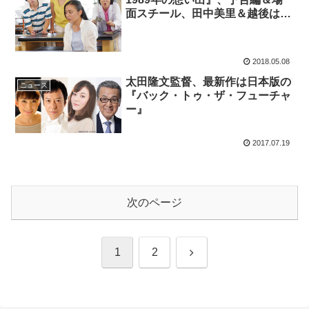
面スチール、田中美里＆越後はる
香のコメントが解禁に！
2018.05.08
太田隆文監督、最新作は日本版の
ニュース
『バック・トゥ・ザ・フューチャ
ー』
2017.07.19
次のページ
次
1
2
へ