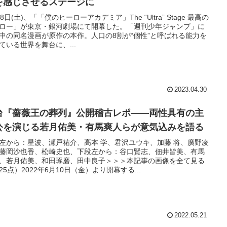
を感じさせるステージに
28日(土)、「「僕のヒーローアカデミア」The “Ultra” Stage 最高の
ロー」が東京・銀河劇場にて開幕した。「週刊少年ジャンプ」に
中の同名漫画が原作の本作。人口の8割が“個性”と呼ばれる能力を
ている世界を舞台に、...
2023.04.30
台『薔薇王の葬列』公開稽古レポ——両性具有の主
公を演じる若月佑美・有馬爽人らが意気込みを語る
左から：星波、瀬戸祐介、高本 学、君沢ユウキ、加藤 将、廣野凌
藤岡沙也香、松崎史也、下段左から：谷口賢志、佃井皆美、有馬
、若月佑美、和田琢磨、田中良子＞＞＞本記事の画像を全て見る
25点）2022年6月10日（金）より開幕する...
2022.05.21