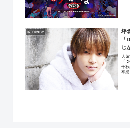
坪
INTERVIEW
「
じ
人気
「D
千秋
卒業