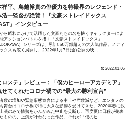
本祥平、鳥越裕貴の俳優力を特撮界のレジェンド・
本浩一監督が絶賛！『文豪ストレイドックス
EAST』インタビュー
から昭和にかけて活躍した文豪たちの名を懐くキャラクターによ
能アクションバトルを描く「文豪ストレイドックス」
ADOKAWA）シリーズは、累計850万部超えの大人気作品。メディ
ックスも広く展開し、2022年1月7日(金)公開の映...
2022.01.06
ヒロステ」レビュー：「僕のヒーローアカデミア」
観せてくれたコロナ禍での“最大の勝利宣言”
者数の増加や緊急事態宣言による中止や席数減など、エンタメの
も舞台はコロナ禍で特に大きな影響を受けてきた。2020年春に数
上演のみで情勢をかんがみた中止を英断し、再度夏に日程が発表
たものの、上演が叶わなった作品。それが「僕のヒ...