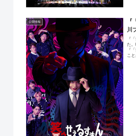
『
公開情報
川
『「
た。
『「
こと