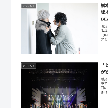
橋
デフォルト
坂
B
明治
る異
（K
アミ
「
デフォルト
が
感染
中で
回の
され