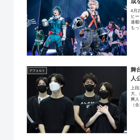
成
4月
ヒー
連載
もっ
舞
デフォルト
人
上段
大、
爽人
（全