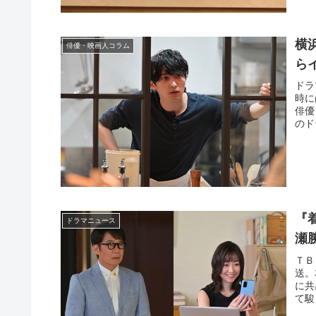
横
俳優・映画人コラム
ら
ドラ
時に
俳優
のド
『
ドラマニュース
瀬
ＴＢ
送。
に共
て駿