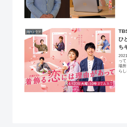
T
国内ドラマ
ひ
ち
20
って
場所
らし