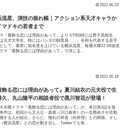
2021.06.23
浜流星、演技の振れ幅｜アクション系天才キャラか
イマドキの若者まで
マ「着飾る恋には理由があって」より ©TBS時には男子高校生、
は天才大学生、時にはパンダの飼育員……。令和を代表する若手
として、着実に知名度を上げている横浜流星。毎週火曜22:00放送
ラマ「着飾る恋には理由があって」で演じる...
2021.05.18
着飾る恋には理由があって』夏川結衣の元夫役で生
勝久、丸山隆平の相談者役で黒川智花が登場！
Ｓ火曜ドラマ『着飾る恋には理由があって』が、本日第3話を放
本作は、初回から主人公・真柴（川口春奈）の一生懸命さや言動
感する人が続出。さらに、憧れの祥吾（向井理）との関係、そし
（横浜流星）との恋が動き出し、Twitterでも毎...