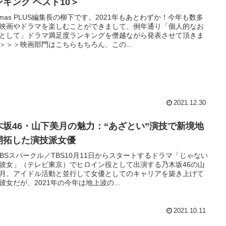
ンキング ベスト10＞
nemas PLUS編集長の柳下です。2021年もあとわずか！今年も数多
映画やドラマを楽しむことができまして、例年通り「個人的なお
として」ドラマ満足度ランキングを僭越ながら発表させて頂きま
＞＞＞映画部門はこちらもちろん、この...
2021.12.30
木坂46・山下美月の魅力：“あざとい”演技で新境地
開拓した演技派女優
)TBSスパークル／TBS10月11日からスタートするドラマ「じゃない
彼女」（テレビ東京）でヒロイン役として出演する乃木坂46の山
月。アイドル活動と並行して女優としてのキャリアを築き上げて
彼女だが、2021年の今年は地上波の...
2021.10.11