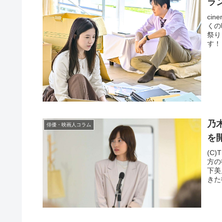
ラ
ci
くの
祭り
す！
乃
俳優・映画人コラム
を
(C
方の
下美
きた