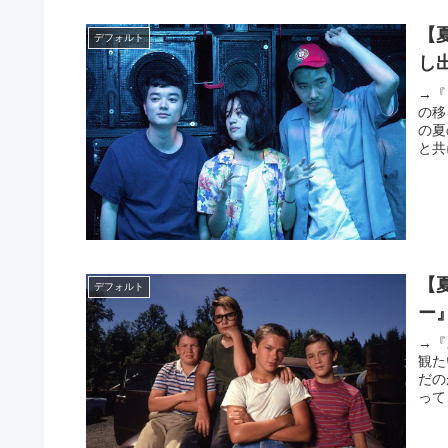
【
デフォルト
し
→『
の移
の夏
と共
【
デフォルト
ー
→『
観た
だの
って