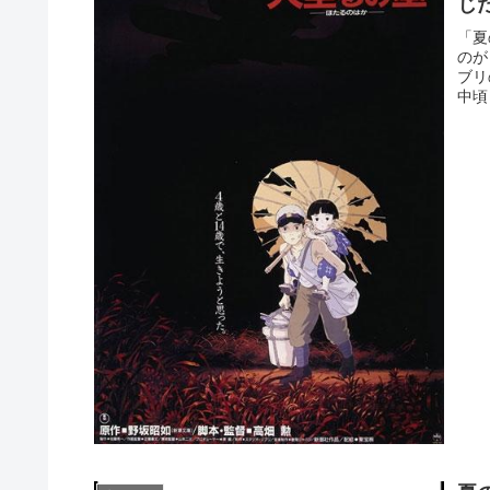
じ
「夏
のが
ブリ
中頃