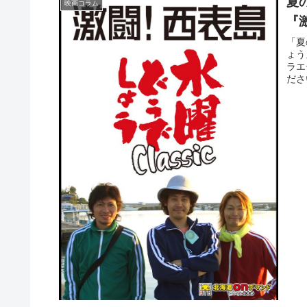
夏
映画コラム
『
「夏
ょう
ラエ
ださ