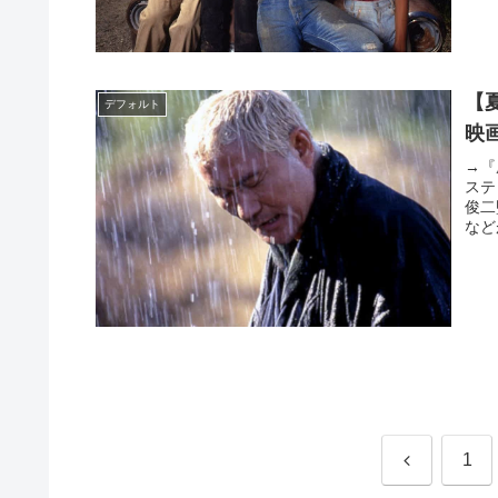
【
デフォルト
映
→『
ステ
俊二
など
前
1