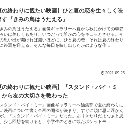
夏の終わりに観たい映画】ひと夏の恋を生々しく映
出す『きみの鳥はうたえる』
きみの鳥はうたえる』画像ギャラリーへ夏から秋にかけての季節
ろいは美しくもあり、いつだって誰かの心をキュッとさせる。そ
の思い出が濃ければ濃いほどに。ひと夏の恋、それは夏の終わり
に終焉を迎える。そんな毎日を映し出したかのような作...
2021.09.25
夏の終わりに観たい映画】『スタンド・バイ・ミ
』から友の大切さを教わった
スタンド・バイ・ミー』画像ギャラリーへ編集部で夏の終わりに
い映画について書く企画の開催が決まり、すぐに頭に思い浮かん
が、『スタンド・バイ・ミー』だった。ありきたりだよなぁと思
、少し回想を続けると、小学生のときに観たポケットモ...