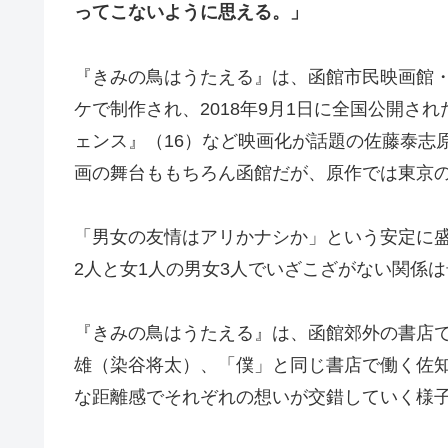
ってこないように思える。」
『きみの鳥はうたえる』は、函館市民映画館・
ケで制作され、2018年9月1日に全国公開さ
ェンス』（16）など映画化が話題の佐藤泰志
画の舞台ももちろん函館だが、原作では東京
「男女の友情はアリかナシか」という安定に盛
2人と女1人の男女3人でいざこざがない関係
『きみの鳥はうたえる』は、函館郊外の書店
雄（染谷将太）、「僕」と同じ書店で働く佐
な距離感でそれぞれの想いが交錯していく様