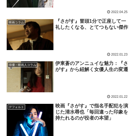
2022.04.25
『さがす』冒頭1分で正座して一
映画コラム
礼したくなる、とてつもない傑作
2022.01.23
伊東蒼のアンニュイな魅力：『さ
俳優・映画人コラム
がす』から紐解く女優人生の変遷
2022.01.22
映画『さがす』で指名手配犯を演
デフォルト
じた清水尋也「毎回違った印象を
持たれるのが役者の本望」