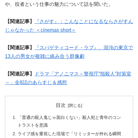
や、役者という仕事の魅力について話を聞いた。
【関連記事】
『さがす』：こんなことになるならさがすん
じゃなかった ＜cinemas short＞
【関連記事】
『スパゲティコード・ラブ』、混沌の東京で
13人の男女が複雑に絡み合う群像劇
【関連記事】
ドラマ「アノニマス～警視庁”指殺人”対策室
～」全8話のあらすじ＆感想
目次
「普通の殺人鬼じゃ面白くない」殺人犯と青年のコン
トラストを意識
ライブ感を重視した現場で「リミッターが外れる瞬間