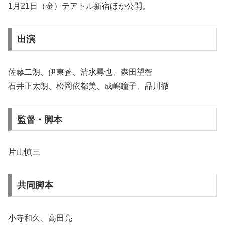
1月21日（金）テアトル新宿ほか公開。
出演
佐藤二朗、伊東蒼、清水尋也、森田望智
石井正太朗、松岡依都美、成嶋瞳子、品川徹
監督・脚本
片山慎三
共同脚本
小寺和久、高田亮