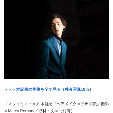
＞＞＞本記事の画像を全て見る（独占写真10点）
（スタイリスト＝八木啓紀／ヘアメイク＝三田明美／撮影
＝Marco Perboni／取材・文＝北村有）