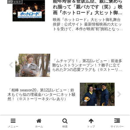
能年玲奈＆登坂広臣、親に褒めら
デフォルト
の...
れ揃って「親バカです（笑）」映
画『ホットロード』大ヒット御礼
舞台挨拶♪
映画『ホットロード』大ヒット御礼舞台
挨拶：公式サイト 最新情報映画の大ヒッ
トを受けて、本作が映画“初”挑戦となった
登坂さんは「本当に幸せなことだと思い
ます。三木監督やキャスト、スタッフの
皆さんにも支えて頂きながらやることが
できたので、こうし...
「ムチャブリ！」第2話レビュー：前途多
難なレストランオープン！？雛子に立て
られた3つの恋愛フラグも（※ストーリー
ネタバレあり）
「相棒 season20」第12話レビュー：鈴
木もぐら似の埋蔵金ハンターにネット騒
然！（※ストーリーネタバレあり）
ホーム
デフォルト
メニュー
ホーム
検索
トップ
サイドバー