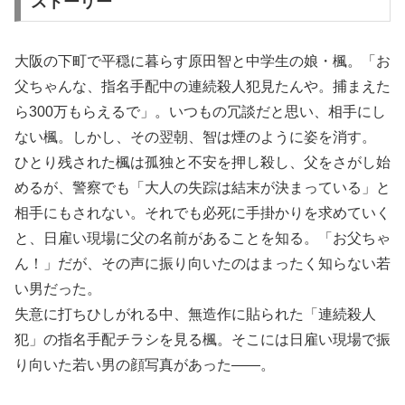
ストーリー
大阪の下町で平穏に暮らす原田智と中学生の娘・楓。「お
父ちゃんな、指名手配中の連続殺人犯見たんや。捕まえた
ら300万もらえるで」。いつもの冗談だと思い、相手にし
ない楓。しかし、その翌朝、智は煙のように姿を消す。
ひとり残された楓は孤独と不安を押し殺し、父をさがし始
めるが、警察でも「大人の失踪は結末が決まっている」と
相手にもされない。それでも必死に手掛かりを求めていく
と、日雇い現場に父の名前があることを知る。「お父ちゃ
ん！」だが、その声に振り向いたのはまったく知らない若
い男だった。
失意に打ちひしがれる中、無造作に貼られた「連続殺人
犯」の指名手配チラシを見る楓。そこには日雇い現場で振
り向いた若い男の顔写真があった――。