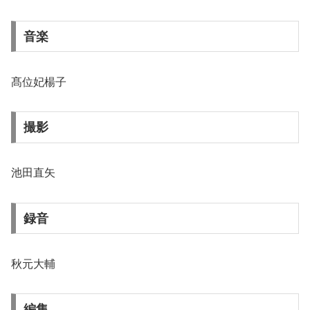
音楽
髙位妃楊子
撮影
池田直矢
録音
秋元大輔
編集