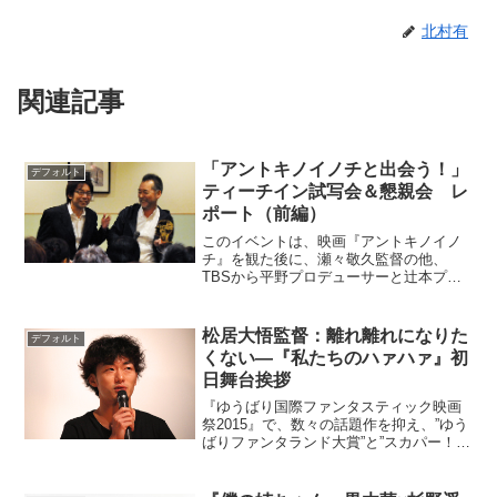
北村有
関連記事
「アントキノイノチと出会う！」
デフォルト
ティーチイン試写会＆懇親会 レ
ポート（前編）
このイベントは、映画『アントキノイノ
チ』を観た後に、瀬々敬久監督の他、
TBSから平野プロデューサーと辻本プロ
デューサー、松竹から上田プロデューサ
ーをお招きし、映画製作の裏側を聞いて
触れて楽しもうというもの。しかも、た
松居大悟監督：離れ離れになりた
デフォルト
だのトークショーだけでは...
くない―『私たちのハァハァ』初
日舞台挨拶
『ゆうばり国際ファンタスティック映画
祭2015』で、数々の話題作を抑え、”ゆう
ばりファンタランド大賞”と”スカパー！映
画チャンネル賞”のW受賞を果たした松居
大悟監督の最新作『私たちのハァハァ』
が2015年9月12日に初日を迎え、舞台挨