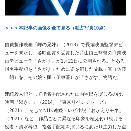
＞＞＞本記事の画像を全て見る（独占写真10点）
自費製作映画『岬の兄妹』（2018）で長編映画監督デビ
ューを果たし、各映画賞を受賞した片山慎三監督の商業映
画デビュー作『さがす』が1月21日に公開される。とある
指名手配犯を「さがす」ために姿を消した父親・智（佐藤
二朗）を、その娘・楓（伊東蒼）が「さがす」物語だ。
連続殺人犯として指名手配された山内照巳を演じるのは、
映画『渇き。』（2014）『東京リベンジャーズ』
（2021）、そしてNHK連続テレビ小説「おかえりモネ」
（2021）など、作品ごとに異なる印象を植え付け続ける
役者・清水尋也。指名手配犯を演じるにあたり注力した点