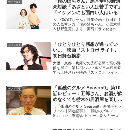
『僕の姉ちゃん』黒木華×杉野遥
デフォルト
拶に主...
亮対談「あざとい人は苦手です」
「イケメンにも面白い人はいる
し、面白くない人もいます」
＜「僕の姉ちゃん」特集企画＞益田ミリ
の人気マンガ『僕の姉ちゃん』が黒木華
＆杉野遥亮により、実写ドラマ化され、
Amazonプライム・ビデオで配信中。何気
ない日常の中から独自の視点で人生観を
語る姉のちはると、ピュアで実直な新社
「ひとりひとり感想が違ってい
デフォルト
会人の順平のユーモ...
い…」映画『ストロボ ライト』
初日舞台挨拶
大阪・京都・兵庫での先行公開で高い評
価を得て、第14回ハンブルグ日本映画祭
でも上映された映画『ストロボ ライト』
が、満を持して2015年4月11日から全国
ロードショー開始となった。大阪芸術大
学出身の新鋭・片元亮監督のデビュー作
「孤独のグルメ Season9」第10
デフォルト
で、自主制作映...
話レビュー：五郎さん、お酒が飲
めなくても栃木の居酒屋を楽しみ
尽くす！（※ストーリーネタバレ
→「孤独のグルメ Season9」画像ギャラ
あり）
リーへ【関連記事】「孤独のグルメ
Season9」第1話レビュー：新シリーズ開
幕！ 飲食店を勇気づけるかのように五
郎さんは食べる【関連記事】「孤独のグ
ルメ Season9」第2話レビュー：まさか