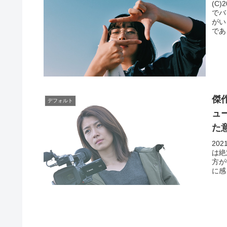
(C
でバ
がい
であ
傑
デフォルト
ュ
た
20
は絶
方が
に感