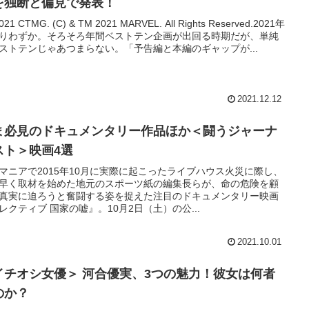
を独断と偏見で発表！
021 CTMG. (C) & TM 2021 MARVEL. All Rights Reserved.2021年
りわずか。そろそろ年間ベストテン企画が出回る時期だが、単純
ストテンじゃあつまらない。「予告編と本編のギャップが...
2021.12.12
ま必見のドキュメンタリー作品ほか＜闘うジャーナ
スト＞映画4選
マニアで2015年10月に実際に起こったライブハウス火災に際し、
早く取材を始めた地元のスポーツ紙の編集長らが、命の危険を顧
真実に迫ろうと奮闘する姿を捉えた注目のドキュメンタリー映画
レクティブ 国家の嘘』。10月2日（土）の公...
2021.10.01
イチオシ女優＞ 河合優実、3つの魅力！彼女は何者
のか？