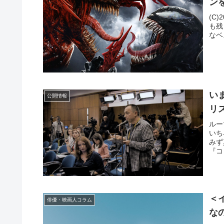
ン
(C)2
も残
なベ
い
公開情報
リ
ルー
いち
みず
『コ
＜
俳優・映画人コラム
な