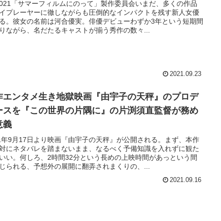
)2021「サマーフィルムにのって」製作委員会いまだ、多くの作品
イプレーヤーに徹しながらも圧倒的なインパクトを残す新人女優
る。彼女の名前は河合優実。俳優デビューわずか3年という短期間
りながら、名だたるキャストが揃う秀作の数々...
2021.09.23
作エンタメ生き地獄映画『由宇子の天秤』のプロデ
ースを『この世界の片隅に』の片渕須直監督が務め
意義
21年9月17日より映画『由宇子の天秤』が公開される。まず、本作
対にネタバレを踏まないまま、なるべく予備知識を入れずに観た
いい。何しろ、2時間32分という長めの上映時間があっという間
じられる、予想外の展開に翻弄されまくりの、...
2021.09.16