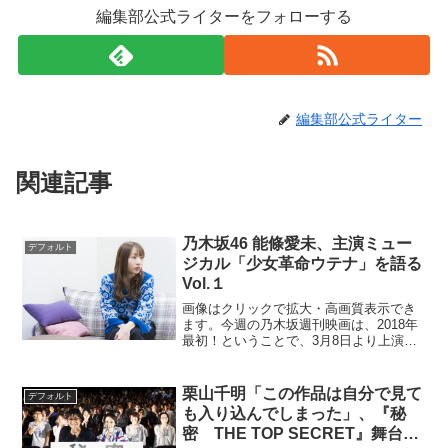
編集部公式ライターをフォローする
編集部公式ライター
関連記事
乃木坂46 能條愛未、主演ミュー
デフォルト
ジカル「少女革命ウテナ」を語る
Vol.１
画像はクリックで拡大・高画質表示でき
ます。今週の乃木坂週刊映画は、2018年
最初！ということで、3月8日より上演さ
れるミュージカル「少女革命ウテナ～白
き薔薇のつぼみ～」についての第1弾。今
こうして主演の舞台が決定した今の心境
栗山千明「この作品は自分で見て
デフォルト
について率直に語...
も入り込んでしまった」、『秘
密 THE TOP SECRET』舞台挨