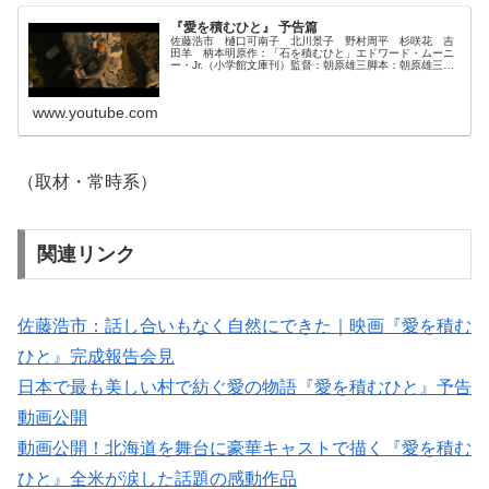
『愛を積むひと』 予告篇
佐藤浩市 樋口可南子 北川景子 野村周平 杉咲花 吉
田羊 柄本明原作：「石を積むひと」エドワード・ムーニ
ー・Jr.（小学館文庫刊）監督：朝原雄三脚本：朝原雄三
福田卓郎音楽：岩代太郎劇中歌：「スマイル」ナット・キ
ング・コール制作・配給：アス...
www.youtube.com
（取材・常時系）
関連リンク
佐藤浩市：話し合いもなく自然にできた｜映画『愛を積む
ひと』完成報告会見
日本で最も美しい村で紡ぐ愛の物語『愛を積むひと』予告
動画公開
動画公開！北海道を舞台に豪華キャストで描く『愛を積む
ひと』全米が涙した話題の感動作品