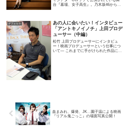
台『墓場、女子高生』。乃木坂46から
は、本連載の能條愛未さんら乃木坂46の
メンバー8名が出演。今回は特別編として
能條さんに「墓場、女子高生」について
あの人に会いたい！インタビュー
の思いを語って頂き...
デフォルト
「アントキノイノチ」上田プロデ
ューサー（中編）
松竹 上田プロデューサーにインタビュ
ー！映画プロデューサーという仕事につ
いて― これまでに手がけられた作品には
どんなものがありますか？プロデュース
メンバーとしてやってきた作品は、2009
年に「GOEMON」「60歳のラブレタ
ー」、あとは「風...
血まみれ、爆発、JK…園子温による映画
『リアル鬼ごっこ』の場面写真公開！