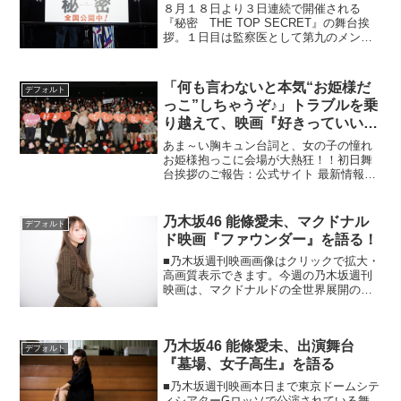
拶レポート
８月１８日より３日連続で開催される
『秘密 THE TOP SECRET』の舞台挨
拶。１日目は監察医として第九のメンバ
ーを支える三好雪子を演じた栗山千明と
大友啓史監督が登壇し、Twitterなどで寄
せられた質問に答えました。ー「雪子は
「何も言わないと本気“お姫様だ
デフォルト
薪さんの...
っこ”しちゃうぞ♪」トラブルを乗
り越えて、映画『好きっていいな
よ。』初日舞台挨拶 大盛況！
あま～い胸キュン台詞と、女の子の憧れ
お姫様抱っこに会場が大熱狂！！初日舞
台挨拶のご報告：公式サイト 最新情報こ
の日は、主演の川口春奈さん＆福士蒼汰
さん、そして市川知宏さん、足立梨花さ
ん、永瀬匡さん、西崎莉麻さん、山本涼
乃木坂46 能條愛未、マクドナル
デフォルト
介さん、八木アリサさん...
ド映画『ファウンダー』を語る！
■乃木坂週刊映画画像はクリックで拡大・
高画質表示できます。今週の乃木坂週刊
映画は、マクドナルドの全世界展開の秘
密に迫った映画『ファウンダー ハンバ
ーガー帝国のヒミツ』について。公開は
既に終了している劇場が多く、DVDの発
乃木坂46 能條愛未、出演舞台
売も決まっている本作...
デフォルト
『墓場、女子高生』を語る
■乃木坂週刊映画本日まで東京ドームシテ
ィシアターGロッソで公演されている舞