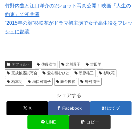
竹野内豊と江口洋介の2ショット写真公開！映画『人生の
約束』で初共演
“2015年の顔”杉咲花がドラマ初主演で女子高生役をフレッ
シュに熱演
デフォルト
佐藤浩市
北川景子
吉田羊
完成披露試写会
愛を積むひと
朝原雄三
杉咲花
柄本明
樋口可南子
舞台挨拶
野村周平
シェアする
X
Facebook
はてブ
LINE
コピー