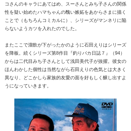
コさんのキャラにあてはめ、スーさんとみち子さんの関係
性を疑い始めたハマちゃんの醜い嫉妬をあからさまに描く
ことで（もちろんコミカルに）、シリーズがマンネリに陥
らないようカツを入れたのでした。
またここで溜飲が下がったかのように石田えりはシリーズ
を降板。続くシリーズ第8作目『釣りバカ日誌７』（94）
からは二代目みち子さんとして浅田美代子が抜擢。彼女の
ほんわかした個性は当然ながら石田えりの色気とは大きく
異なり、どこかしら家族的友愛の面を好もしく醸し出すよ
うになっていきます。