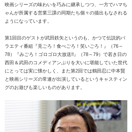
映画シリーズの味わいを巧みに継承しつつ、一方でハマち
ゃんが所属する営業三課の同期たち個々の描出もなされる
ようになっています。
第1回目のゲストが武田鉄矢というのも、かつて伝説的バ
ラエティ番組『見ごろ！食べごろ！笑いごろ！』（76～
78）『みごろ！ゴロゴロ大放送!!』（78～79）で若き日の
西田＆武田のコメディアンぶりを大いに堪能していた世代
にとっては実に懐かしく、また第2回では鶴田忍に中本賢
と映画シリーズの常連が出演しているというキャスティン
グのお遊びも楽しいものがあります。