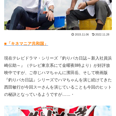
2015.11.06
2022.11.28
■「キネマニア共和国」
現在テレビドラマ・シリーズ『釣りバカ日誌～新入社員浜
崎伝助～』（テレビ東京系にて金曜夜8時より）が好評放
映中ですが、ご存じハマちゃんに濱田岳、そして映画版
『釣りバカ日誌』シリーズでハマちゃんを演じ続けてきた
西田敏行が今回スーさんを演じていることも今回のヒット
の秘訣となっているようですが……・