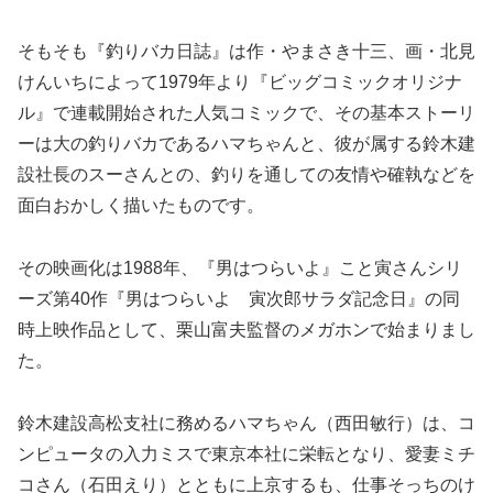
そもそも『釣りバカ日誌』は作・やまさき十三、画・北見
けんいちによって1979年より『ビッグコミックオリジナ
ル』で連載開始された人気コミックで、その基本ストーリ
ーは大の釣りバカであるハマちゃんと、彼が属する鈴木建
設社長のスーさんとの、釣りを通しての友情や確執などを
面白おかしく描いたものです。
その映画化は1988年、『男はつらいよ』こと寅さんシリ
ーズ第40作『男はつらいよ 寅次郎サラダ記念日』の同
時上映作品として、栗山富夫監督のメガホンで始まりまし
た。
鈴木建設高松支社に務めるハマちゃん（西田敏行）は、コ
ンピュータの入力ミスで東京本社に栄転となり、愛妻ミチ
コさん（石田えり）とともに上京するも、仕事そっちのけ