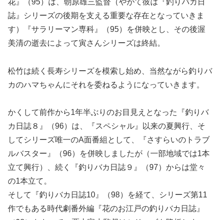
花』（95）は、朝原雄三監督（やがて彼は『釣りバカ日
誌』シリーズの後期を支える重要な存在となっていきま
す）『サラリーマン専科』（95）を併映とし、その後渥
美清の逝去によって寅さんシリーズは終結。
松竹は続く長寿シリーズを模索し始め、当然ながら釣りバ
カのハマちゃんにそれを委ねるようになっていきます。
かくして前作から1年半ぶりのお目見えとなった『釣りバ
カ日誌８』（96）は、『スペシャル』以来の夏興行、そ
してシリーズ唯一のA面番組として、『さすらいのトラブ
ルバスター』（96）を併映しましたが（一部地域では1本
立て興行）、続く『釣りバカ日誌９』（97）からは堂々
の1本立て。
そして『釣りバカ日誌10』（98）を経て、シリーズ第11
作でもある時代劇番外編『花のお江戸の釣りバカ日誌』