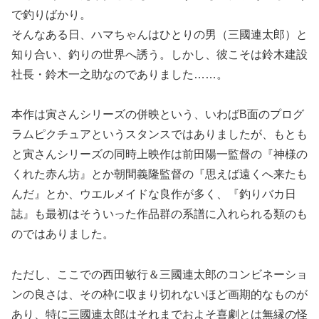
で釣りばかり。
そんなある日、ハマちゃんはひとりの男（三國連太郎）と
知り合い、釣りの世界へ誘う。しかし、彼こそは鈴木建設
社長・鈴木一之助なのでありました……。
本作は寅さんシリーズの併映という、いわばB面のプログ
ラムピクチュアというスタンスではありましたが、もとも
と寅さんシリーズの同時上映作は前田陽一監督の『神様の
くれた赤ん坊』とか朝間義隆監督の『思えば遠くへ来たも
んだ』とか、ウエルメイドな良作が多く、『釣りバカ日
誌』も最初はそういった作品群の系譜に入れられる類のも
のではありました。
ただし、ここでの西田敏行＆三國連太郎のコンビネーショ
ンの良さは、その枠に収まり切れないほど画期的なものが
あり、特に三國連太郎はそれまでおよそ喜劇とは無縁の怪