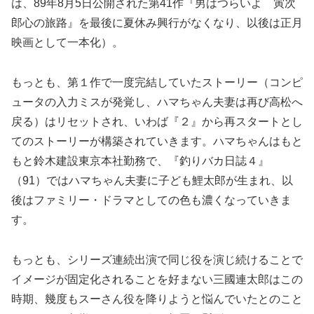
は、89年8月5日公開された第41作『男はつらいよ 寅次
郎心の旅路』を最後に夏休み興行がなくなり、以後は正月
映画として一本化）。
もっとも、第１作で一度完結していたストーリー（コンピ
ュータの入力ミスが発覚し、ハマちゃん夫妻は再び高松へ
戻る）はリセットされ、いわば『２』から再スタートとし
てのストーリーが構築されていきます。ハマちゃんはもと
もと鈴木建設東京本社勤務で、『釣りバカ日誌４』
（91）ではハマちゃん夫妻に子ども鯉太郎が生まれ、以
後はファミリー・ドラマとしての色も濃くなっていきま
す。
もっとも、シリーズ連続出演で同じ役を演じ続けることで
イメージが固定化されることを好まない三國連太郎はこの
時期、幾度もスーさん役を降りようと悩んでいたとのこと