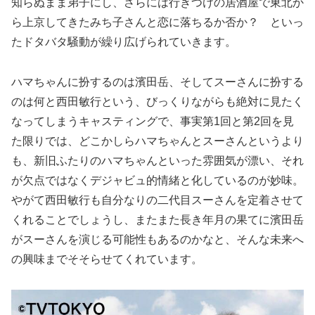
知らぬまま弟子にし、さらには行きつけの居酒屋で東北か
ら上京してきたみち子さんと恋に落ちるか否か？ といっ
たドタバタ騒動が繰り広げられていきます。
ハマちゃんに扮するのは濱田岳、そしてスーさんに扮する
のは何と西田敏行という、びっくりながらも絶対に見たく
なってしまうキャスティングで、事実第1回と第2回を見
た限りでは、どこかしらハマちゃんとスーさんというより
も、新旧ふたりのハマちゃんといった雰囲気が漂い、それ
が欠点ではなくデジャビュ的情緒と化しているのが妙味。
やがて西田敏行も自分なりの二代目スーさんを定着させて
くれることでしょうし、またまた長き年月の果てに濱田岳
がスーさんを演じる可能性もあるのかなと、そんな未来へ
の興味までそそらせてくれています。