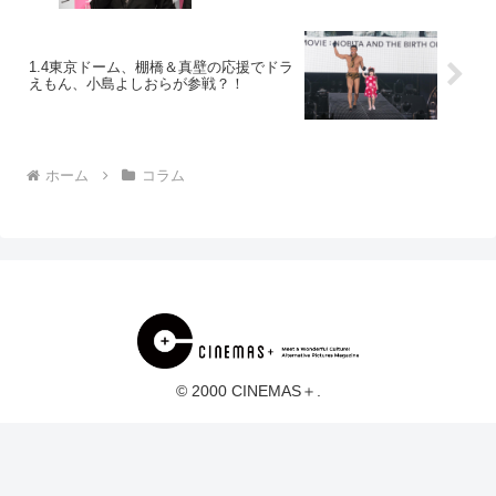
1.4東京ドーム、棚橋＆真壁の応援でドラ
えもん、小島よしおらが参戦？！
ホーム
コラム
© 2000 CINEMAS＋.