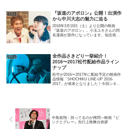
グ1位（→）『美女と野獣』2位（→）
『名探偵コナン から紅の恋歌（ラブレ
ター）』3位（NEW）『ガーディアン
『坂道のアポロン』公開！出演作
コラム
ズ・オブ・ギャラ...
から中川大志の魅力に迫る
2018年3月10日（土）より公開の映画
『坂道のアポロン』。小玉ユキさんの同
名漫画が原作になっています。知念侑李
さん主演、小松菜奈さんがヒロインを務
め、中川大志さん、真野恵里奈さん、デ
ィーン・フジオカさんらが出演していま
す。(C)2018 ...
全作品さきどり一挙紹介！
コラム
2016〜2017松竹配給作品ライン
ナップ
松竹が2016〜2017年に配給予定の映画作
品情報「SHOCHIKU LINE-UP 2016-
2017」が発表となりました！今回シネマ
ズが先取りで一挙ご紹介させていただき
ます。2016〜2017 年松竹配給作品一覧母
と暮せばもう息子には会...
中島裕翔：持ってるのが拷問―映画『ピ
ンクとグレー』先行上映舞台挨拶