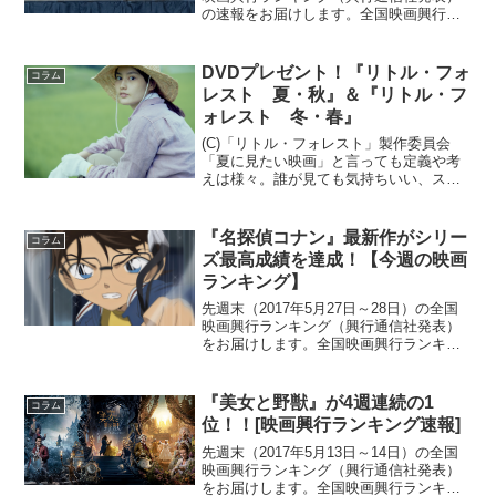
の速報をお届けします。全国映画興行ラ
ンキング1位（NEW）『２２年目の告白
−私が殺人犯です−』2位（NEW）『昼
顔』3位（↓）『美女と野獣』4位（↓）
DVDプレゼント！『リトル・フォ
コラム
『ＬＯＧＡ...
レスト 夏・秋』＆『リトル・フ
ォレスト 冬・春』
(C)「リトル・フォレスト」製作委員会
「夏に見たい映画」と言っても定義や考
えは様々。誰が見ても気持ちいい、スカ
ッとした「ザ・夏」な映画の切り口から
今回はオススメ映画を考えてみました！
ということで今回ご紹介する映画は、橋
『名探偵コナン』最新作がシリー
コラム
本愛主演の『リトル・フ...
ズ最高成績を達成！【今週の映画
ランキング】
先週末（2017年5月27日～28日）の全国
映画興行ランキング（興行通信社発表）
をお届けします。全国映画興行ランキン
グ1位（→）『美女と野獣』2位（NEW）
『家族はつらいよ２』3位（NEW）『ち
ょっと今から仕事やめてくる』4位（↓）
『美女と野獣』が4週連続の1
コラム
『名探偵...
位！！[映画興行ランキング速報]
先週末（2017年5月13日～14日）の全国
映画興行ランキング（興行通信社発表）
をお届けします。全国映画興行ランキン