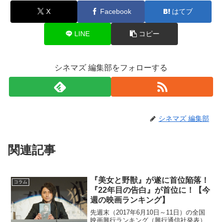
X
Facebook
はてブ
LINE
コピー
シネマズ 編集部をフォローする
シネマズ 編集部
関連記事
『美女と野獣』が遂に首位陥落！
コラム
『22年目の告白』が首位に！【今
週の映画ランキング】
先週末（2017年6月10日～11日）の全国
映画興行ランキング（興行通信社発表）