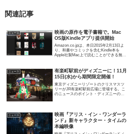
関連記事
映画の原作を電子書籍で。Mac
ニュース
OS版Kindleアプリ提供開始
Amazon.co.jpは、本日2015年2月13日よ
り、和書やコミックを含むKindle本を
Apple社製Mac上で読むことができる無料
アプリケーション『Kindle for Mac』の提
供を開始した。待望のMac OS版リリース
先月には...
有楽町駅前がディズニーに！11月
ニュース
15日(水)から期間限定開催！
東京ディズニーリゾートのクリスマスツ
リーがJR有楽町駅前広場に登場する。こ
のニュースのポイント・ディズニーのク
リスマスツリーがJR有楽町駅前広場に登
場 ・本日11月15日(水)からクリスマスま
で期間限定実施 ・「ディズニー・ギフ
ト・オブ・ク...
映画『アリス・イン・ワンダーラ
ニュース
ンド』新キャラクター・タイムの
本編映像
映画『アリス・イン・ワンダーランド／