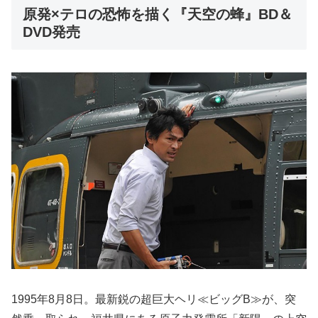
原発×テロの恐怖を描く『天空の蜂』BD＆
DVD発売
1995年8月8日。最新鋭の超巨大ヘリ≪ビッグB≫が、突