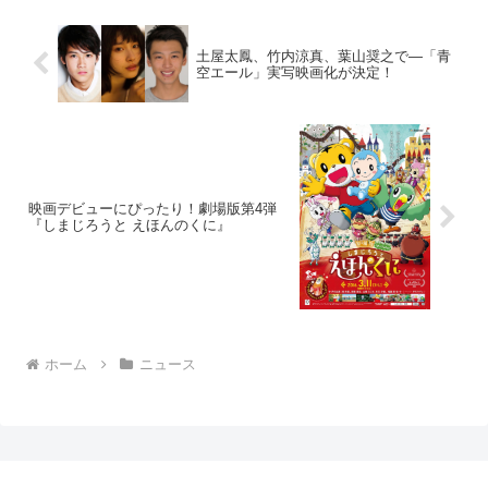
土屋太鳳、竹内涼真、葉山奨之で―「青
空エール」実写映画化が決定！
映画デビューにぴったり！劇場版第4弾
『しまじろうと えほんのくに』
ホーム
ニュース