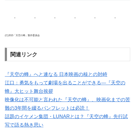
(C)2015「天空の蜂」製作委員会
関連リンク
『天空の蜂』へと連なる 日本映画の核との対峙
江口：勇気をもって劇場を出ることができる―『天空の
蜂』大ヒット舞台挨拶
映像化は不可能と言われた『天空の蜂』、映画化までの苦
難の3年間を綴るパンフレットは必読！
話題のイケメン集団・LUNARとは？『天空の蜂』先行試
写で語る熱き思い