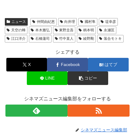
ニュース
仲間由紀恵
向井理
國村隼
堤幸彦
天空の蜂
本木雅弘
東野圭吾
柄本明
永瀬匡
江口洋介
石橋蓮司
竹中直人
綾野剛
落合モトキ
シェアする
X
Facebook
はてブ
LINE
コピー
シネマズニュース編集部をフォローする
シネマズニュース編集部