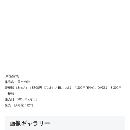
[商品情報]
作品名：天空の蜂
豪華版（3枚組）：5800円（税抜）／Blu-ray版：4,300円(税抜)／DVD版：3,300円
（税抜）
発売日：2016年2月3日
発売・販売元：松竹
画像ギャラリー