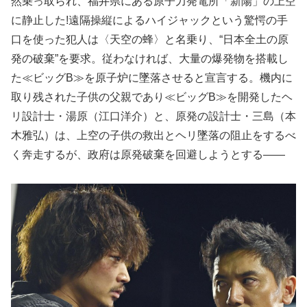
然乗っ取られ、福井県にある原子力発電所「新陽」の上空
に静止した!遠隔操縦によるハイジャックという驚愕の手
口を使った犯人は〈天空の蜂〉と名乗り、“日本全土の原
発の破棄”を要求。従わなければ、大量の爆発物を搭載し
た≪ビッグB≫を原子炉に墜落させると宣言する。機内に
取り残された子供の父親であり≪ビッグB≫を開発したヘ
リ設計士・湯原（江口洋介）と、原発の設計士・三島（本
木雅弘）は、上空の子供の救出とヘリ墜落の阻止をするべ
く奔走するが、政府は原発破棄を回避しようとする――