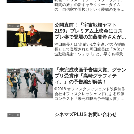
時間の旅』の新キャラクター・タイム
の、自信家で間抜けという愛嬌のある一
面が観られる本編映像が公開されてい
る。タイムと手下のユニークなやりとり
映画『アリス・イン・ワンダーランド／
公開直前！『宇宙戦艦ヤマト
ニュース
時間の旅』本編映像悲しい過去...
2199』プレミアム上映会にコス
プレ姿で登場の加藤夏希さんが
「(ﾟ∀ﾟ)森雪すぎる♪」
沖田艦長とは“名前が1文字違い”の応援艦
長として登壇された岡田艦長は「お笑い
波動砲発射！ワォッ!!」と、早くも得意の
スベリ芸で会場を失笑の渦に巻き込む
と、艦長の制服に「テンションが上りま
すね！芸能界で一番似合ってるんちゃい
「未完成映画予告編大賞」グラン
ニュース
ますか?!」と同意...
プリ受賞作『高崎グラフィテ
ィ。』の予告編が解禁！
©2018 オフィスクレッシェンド映像制作
会社オフィスクレッシェンドによる映像
コンテスト「未完成映画予告編大賞」の
第1回グランプリ受賞作『高崎グラフィテ
ィ。』が2018年8月18日（土）より群
馬・高崎で先行公開、8月25日（土）より
シネマズPLUS お問い合わせ
ニュース
全国順次...