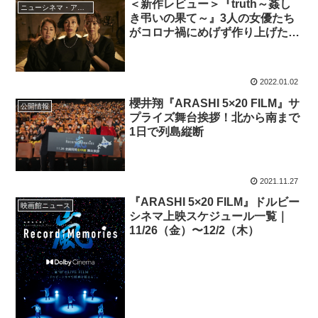
＜新作レビュー＞『truth～姦し
ニューシネマ・アナリティクス
き弔いの果て～』3人の女優たち
がコロナ禍にめげず作り上げた、
女たちのバトル＆愛の映画
2022.01.02
櫻井翔『ARASHI 5×20 FILM』サ
公開情報
プライズ舞台挨拶！北から南まで
1日で列島縦断
2021.11.27
『ARASHI 5×20 FILM』ドルビー
映画館ニュース
シネマ上映スケジュール一覧｜
11/26（金）〜12/2（木）