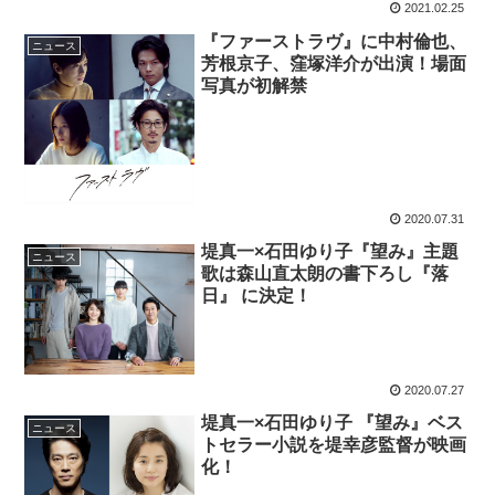
2021.02.25
『ファーストラヴ』に中村倫也、
ニュース
芳根京子、窪塚洋介が出演！場面
写真が初解禁
2020.07.31
堤真一×石田ゆり子『望み』主題
ニュース
歌は森山直太朗の書下ろし『落
日』 に決定！
2020.07.27
堤真一×石田ゆり子 『望み』ベス
ニュース
トセラー小説を堤幸彦監督が映画
化！