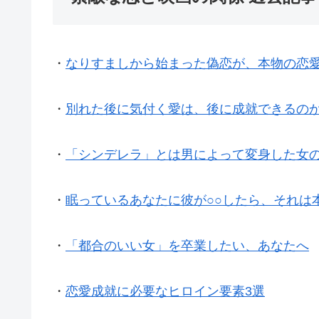
・
なりすましから始まった偽恋が、本物の恋
・
別れた後に気付く愛は、後に成就できるの
・
「シンデレラ」とは男によって変身した女
・
眠っているあなたに彼が○○したら、それは
・
「都合のいい女」を卒業したい、あなたへ
・
恋愛成就に必要なヒロイン要素3選