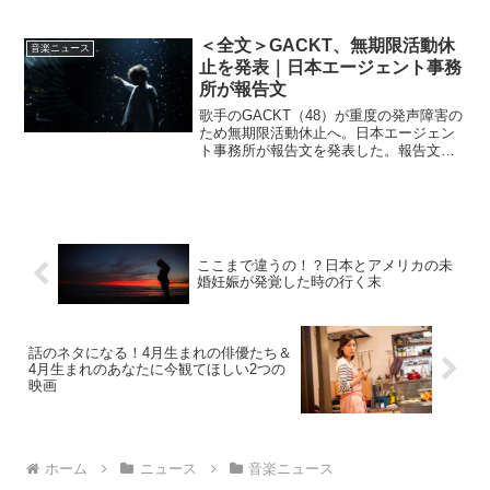
＜全文＞GACKT、無期限活動休
音楽ニュース
⽌を発表｜⽇本エージェント事務
所が報告文
歌手のGACKT（48）が重度の発声障害の
ため無期限活動休止へ。⽇本エージェン
ト事務所が報告文を発表した。報告文に
よると、2021年の8月6日に滞在していた
キプロスから帰国。その後に「体調が悪
い」と訴え、容体が急変。幼少からの持
病があり、そ...
ここまで違うの！？日本とアメリカの未
婚妊娠が発覚した時の行く末
話のネタになる！4月生まれの俳優たち＆
4月生まれのあなたに今観てほしい2つの
映画
ホーム
ニュース
音楽ニュース