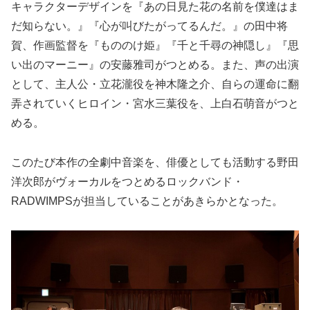
キャラクターデザインを『あの日見た花の名前を僕達はま
だ知らない。』『心が叫びたがってるんだ。』の田中将
賀、作画監督を『もののけ姫』『千と千尋の神隠し』『思
い出のマーニー』の安藤雅司がつとめる。また、声の出演
として、主人公・立花瀧役を神木隆之介、自らの運命に翻
弄されていくヒロイン・宮水三葉役を、上白石萌音がつと
める。
このたび本作の全劇中音楽を、俳優としても活動する野田
洋次郎がヴォーカルをつとめるロックバンド・
RADWIMPSが担当していることがあきらかとなった。