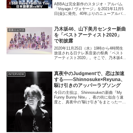
ABBAは完全新作のスタジオ・アルバム
「Voyage / ヴォヤージ」を2021年11月5
日(金)に発売。40年ぶりのニューアルバム
であり、新曲「Don't Shut Me Down」と
「I Still Have Faith In You」...
乃木坂46、山下美月センター新曲
音楽ニュース
を「ベストアーティスト2020」
で初披露
2020年11月25日（水）19時から4時間生
放送される日テレ系音楽の祭典「ベスト
アーティスト2020」。そこで、乃木坂46
が新曲を初披露することが発表された。
白石麻衣の卒業シングル「しあわせの保
護色」から約10ヶ月ぶりとなる最新シン
真夜中のJudgmentで、恋は加速
INTERVIEW
グルは...
する——Shinnosuke×Reyuna、
駆け引きのアッパーラブソング
今日の主役は、Shinnosukeの新曲『My
Funny Bunny Nite』。夜の街に似合う速
度と、真夜中の“駆け引き”をまとった一曲
だ。「久々のソロ曲」だから、勢いを出
したかったPhoto by T.Amari——まず、
リリースおめ...