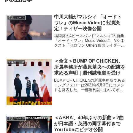
中川大輔がマルシィ 「オードト
音楽ニュース
ワレ」のMusic Videoに出演決
定！ティザー映像公開
福岡発の4ピースバンド”マルシィ”の新曲
「オードトワレ」Music Videoに、Vシネ
クスト「ゼロワン Others仮面ライダー滅
亡迅雷」で主演・迅／仮面ライダー迅役
を務めている、俳優・MEN’S NON-NO専
属モデルの中川大輔の出演が...
＜全文＞BUMP OF CHICKEN、
音楽ニュース
所属事務所が藤原基央への配慮を
求める声明｜週刊誌報道を受け
BUMP OF CHICKENの所属事務所である
ロングフェローは2021年9月3日にコメン
トを発表した。一部週刊誌においてボー
カルである藤原基央の妻が実名で報道を
受けての配慮を求めるコメント。
pic.twitter.com/oFEFi7Io...
＜ABBA、40年ぶりの新曲＞2曲
音楽ニュース
が日本語・英語の両字幕付きで
YouTubeにビデオ公開