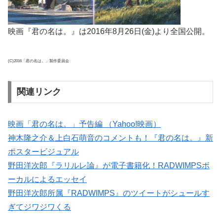
映画『君の名は。』は2016年8月26日(金)より全国公開。
(C)2016「君の名は。」製作委員会
関連リンク
映画「君の名は。」予告編 （Yahoo!映画）
神木隆之介＆上白石萌音のコメントも！『君の名は。』新
ポスタービジュアル
野田洋次郎『ラリルレ論』が電子書籍化！RADWIMPSボ
ーカルによるエッセイ
野田洋次郎所属『RADWIMPS』のツイートがシュールす
ぎてジワジワくる