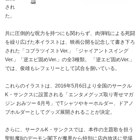
され
た。
共に圧倒的な呪力を持つにも関わらず、肉弾戦による死闘
を繰り広げた本イラストは、映画公開を記念して書き下ろ
された「コブラツイストVer.」「ジャイアントスイング
Ver.」「逆エビ固めVer.」の全3種類。 「逆エビ固めVer.」
では、俊雄もレフェリーとして試合を捌いている。
これらのイラストは、2016年5月6日より全国のサークル
K・サンクスに設置される「エンタメグッズ取り寄せマガ
ジン おみツー 6月号」でTシャツやキーホルダー、ドアノ
ブホルダーとしてグッズ展開されることが決定。
さらに、サークルK・サンクスでは、本作の主題歌を担う
聖飢魔IIのデーモン閣下が魔界から特別に店内放送に登場