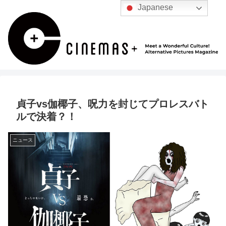
Japanese
貞子vs伽椰子、呪力を封じてプロレスバト
ルで決着？！
ニュース