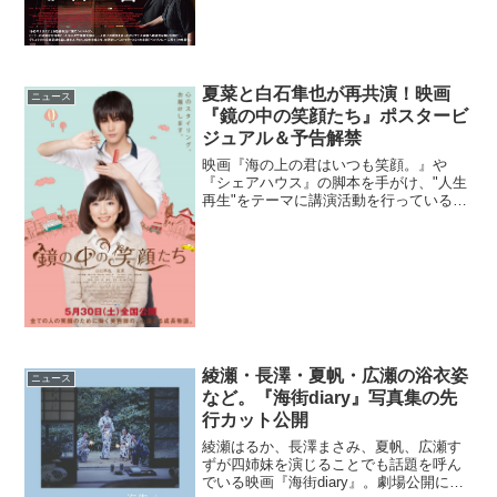
夏菜と白石隼也が再共演！映画
ニュース
『鏡の中の笑顔たち』ポスタービ
ジュアル＆予告解禁
映画『海の上の君はいつも笑顔。』や
『シェアハウス』の脚本を手がけ、"人生
再生"をテーマに講演活動を行っている喜
多一郎監督の最新作『鏡の中の笑顔た
ち』の予告映像とポスタービジュアルが
解禁となった。人気漫画を原作にした、
映画『GANTZ』で共演...
綾瀬・長澤・夏帆・広瀬の浴衣姿
ニュース
など。『海街diary』写真集の先
行カット公開
綾瀬はるか、長澤まさみ、夏帆、広瀬す
ずが四姉妹を演じることでも話題を呼ん
でいる映画『海街diary』。劇場公開に先