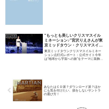
駆け、写真集が青幻舎より発売されるこ
とが決定し、収録される写真の一部が先
行で公開された。映画『海街diary』は、
『月刊フラワ...
“もっとも美しいクリスマスイル
ニュース
ミネーション♪”宮沢りえさんが東
京ミッドタウン・クリスマスイル
ミネーションを点灯！
東京ミッドタウンクリスマスイルミネー
ション点灯式レポート：公式サイト今年
は“地球から宇宙への旅”をテーマに装飾さ
れた東京ミッドタウンのクリスマスイル
ミネーション。宮沢さんのスイッチによ
り、スターライトガーデンに敷き詰めら
れた50万個の青色L...
あなたはＣＤ派？ダウンロード派？ほか
にも気を付けたい、損をしないサントラ
の選び方！