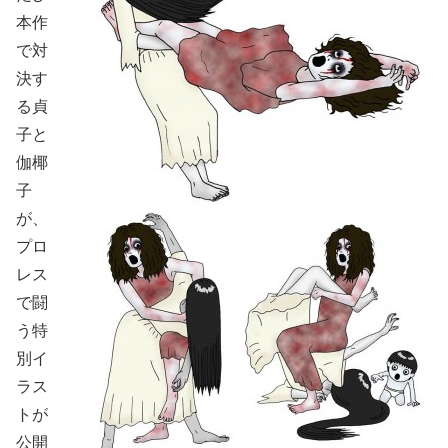
本作
で対
決す
る貞
子と
伽椰
子
が、
プロ
レス
で闘
う特
別イ
ラス
トが
公開