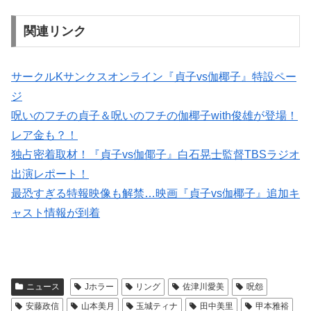
関連リンク
サークルKサンクスオンライン『貞子vs伽椰子』特設ペー
ジ
呪いのフチの貞子＆呪いのフチの伽椰子with俊雄が登場！
レア金も？！
独占密着取材！『貞子vs伽倻子』白石晃士監督TBSラジオ
出演レポート！
最恐すぎる特報映像も解禁…映画『貞子vs伽椰子』追加キ
ャスト情報が到着
ニュース
Jホラー
リング
佐津川愛美
呪怨
安藤政信
山本美月
玉城ティナ
田中美里
甲本雅裕