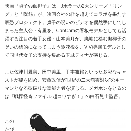
映画『貞子vs伽椰子』は、Jホラーの2大シリーズ「リン
グ」と「呪怨」が、映画会社の枠を超えてコラボを果たす
最恐プロジェクト。貞子の呪いのビデオを偶然手にしてし
まった主人公・有里を、CanCamの看板モデルとしても活
躍する注目の若手女優・山本美月が、廃墟に棲む伽椰子の
呪いの標的になってしまう鈴花役を、ViVi専属モデルとし
て同世代女子の支持を集める玉城ティナが演じる。
また佐津川愛美、田中美里、甲本雅裕といった多彩なキャ
ストが脇を固め、安藤政信が“世紀の二大怨霊対決”のキー
マンとなる型破りな霊能力者を演じる。メガホンをとるの
は『戦慄怪奇ファイル 超コワすぎ！』の白石晃士監督。
この
たび