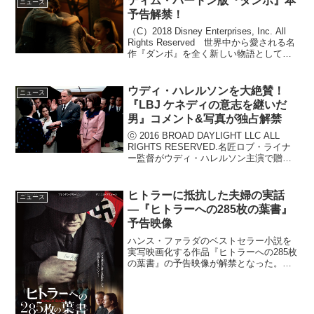
ティム・バートン版『ダンボ』本
ニュース
予告解禁！
（C）2018 Disney Enterprises, Inc. All
Rights Reserved 世界中から愛される名
作『ダンボ』を全く新しい物語として実
写化した最新作『ダンボ』が2019年3月
29日(金)より日本公開。この度、本予...
ウディ・ハレルソンを大絶賛！
ニュース
『LBJ ケネディの意志を継いだ
男』コメント&写真が独占解禁
ⓒ 2016 BROAD DAYLIGHT LLC ALL
RIGHTS RESERVED.名匠ロブ・ライナ
ー監督がウディ・ハレルソン主演で贈
る、新たな政治ドラマ『LBJ ケネディの
意志を継いだ男』が、10月6日(土)より
全...
ヒトラーに抵抗した夫婦の実話
ニュース
―『ヒトラーへの285枚の葉書』
予告映像
ハンス・ファラダのベストセラー小説を
実写映画化する作品『ヒトラーへの285枚
の葉書』の予告映像が解禁となった。映
画『ヒトラーへの285枚の葉書』予告映像
解禁フランスがドイツに降伏した1940年6
月、ベルリンの古めかしいアパートで暮
らすオット...