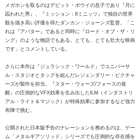
メガホンを取るのはデビット・ボウイの息子であり『月に
囚われた男』、『ミッション：8ミニッツ』で独自の世界
観を描き高い評価を得たダンカン・ジョーンズ監督。「こ
れは『アバター』であると同時に『ロード・オブ・ザ・リ
ング』のような物語でもある。とても、とても壮大な映画
です」とコメントしている。
さらに本作は『ジュラシック・ワールド』でユニバーサ
ル・スタジオとタッグを組んだレジェンダリー・ピクチャ
ーズが製作を担当。『スター・ウォーズ/フォースの覚
醒』の圧倒的なVFX効果を生み出したILM（インダストリ
アル・ライト＆マジック）が特殊効果に参加するなど強力
布陣で挑む。
公開された日本版予告のナレーションを務めるのは、ゲー
ム「メタルギアソリッド」シリーズでも圧倒的な存在感を