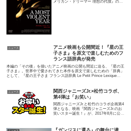
メリカン・ドリーマー 理想の代償』の
DVDが2016年3月2日に発売となる。各映
画賞で話題を集めた『アメリカン・ドリ
ーマー 理想の代償』1981年、NY。犯罪
と暴力が氾...
アニメ映画も公開間近！『星の王
ニュース
子さま』を原文で楽しむためのフ
ランス語辞典が発売
本編の「その後」を描いたアニメ映画の公開も間近に迫る、『星の王
子さま』。世界中で愛されてきた本作を原文で楽しむための「辞典」
として、『星の王子さま フランス語辞典 Le Petit Prince Lexique
Franco-Japonai...
関西ジャニーズJr.×松竹コラボ、
ニュース
第4弾は「お笑い」
関西ジャニーズJr.と松竹のコラボ企画第4
弾となる、映画『関西ジャニーズJr.のお
笑いスター誕生！』が、2017年8月に公開
されることが決定した。映画『関西ジャ
ニーズJr.のお笑いスター誕生！』公開決
定映画『関西ジャニーズJr.のお笑いス
『ガンジスに還る』の舞台に潜
ニュース