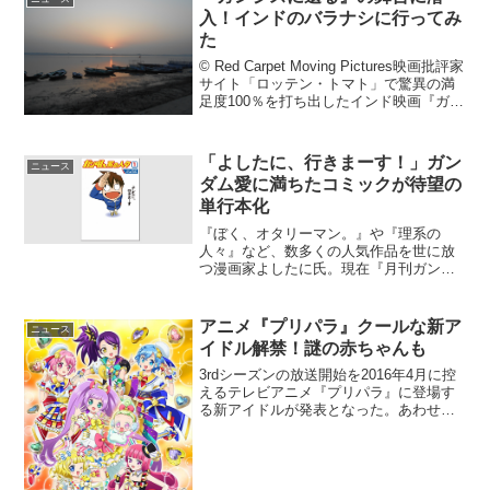
タ...
入！インドのバラナシに行ってみ
た
© Red Carpet Moving Pictures映画批評家
サイト「ロッテン・トマト」で驚異の満
足度100％を打ち出したインド映画『ガン
ジスに還る』が、2018年10月27日（土）
に公開される。その舞台であり、聖なる
ガンジス河が流れる...
「よしたに、行きまーす！」ガン
ニュース
ダム愛に満ちたコミックが待望の
単行本化
『ぼく、オタリーマン。』や『理系の
人々』など、数多くの人気作品を世に放
つ漫画家よしたに氏。現在『月刊ガンダ
ムエース』にて、よしたに氏が連載して
いるコミック『ガンダム系の人々』が単
行本化されることが決定した。発売日は
アニメ『プリパラ』クールな新ア
ニュース
2015年2月26日（木）...
イドル解禁！謎の赤ちゃんも
3rdシーズンの放送開始を2016年4月に控
えるテレビアニメ『プリパラ』に登場す
る新アイドルが発表となった。あわせて
新キービジュアルも公開となっている。
新アイドル1人目はクール担当「じゅの
ん」『プリパラ』は、大人気の女児向け
アミューズメント...