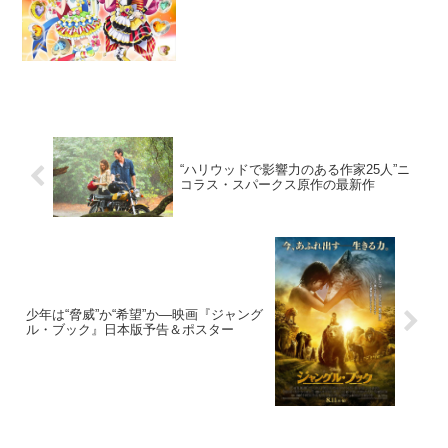
“ハリウッドで影響力のある作家25人”ニ
コラス・スパークス原作の最新作
少年は“脅威”か“希望”か―映画『ジャング
ル・ブック』日本版予告＆ポスター