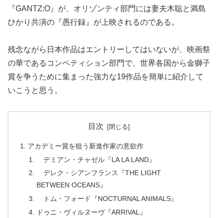
『GANTZ:O』が、オリゾンティ部門には妻夫木聡と満島
ひかり共演の『愚行録』が上映されるのである。
残念ながら日本作品はエントリーしてはいないが、映画祭
の華であるコンペティション部門で、世界各国から金獅子
賞を争うために集まった強力な19作品を簡単に紹介して
いこうと思う。
目次
アカデミー賞を狙う新進作家の意欲作
デミアン・チャゼル『LA LA LAND』
デレク・シアンフランス『THE LIGHT
BETWEEN OCEANS』
トム・フォード『NOCTURNAL ANIMALS』
ドゥニ・ヴィルヌーヴ『ARRIVAL』