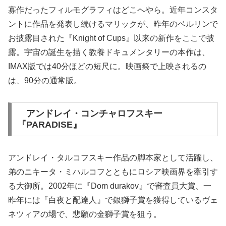
寡作だったフィルモグラフィはどこへやら。近年コンスタ
ントに作品を発表し続けるマリックが、昨年のベルリンで
お披露目された『Knight of Cups』以来の新作をここで披
露。宇宙の誕生を描く教養ドキュメンタリーの本作は、
IMAX版では40分ほどの短尺に。映画祭で上映されるの
は、90分の通常版。
アンドレイ・コンチャロフスキー
『PARADISE』
アンドレイ・タルコフスキー作品の脚本家として活躍し、
弟のニキータ・ミハルコフとともにロシア映画界を牽引す
る大御所。2002年に『Dom durakov』で審査員大賞、一
昨年には『白夜と配達人』で銀獅子賞を獲得しているヴェ
ネツィアの場で、悲願の金獅子賞を狙う。