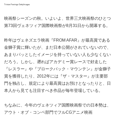
Tristan Fewings GettyImages
映画祭シーズンの秋。いよいよ、世界三大映画祭のひとつ
第73回ヴェネツィア国際映画祭が8月31日から開幕する。
昨年はヴェネズエラ映画『FROM AFAR』が最高賞である
金獅子賞に輝いたが、まだ日本公開がされていないので、
あまりパッとしたイメージを持っていない人も少なくない
だろう。しかし、遡ればアカデミー賞レースで好走した
『レスラー』や『ブロークバック・マウンテン』が金獅子
賞を獲得したり、2012年には『ザ・マスター』が主要部
門を独占し、規定により最高賞はお預けとなったりと、日
本人から見ても注目すべき作品が毎年登場している。
ちなみに、今年のヴェネツィア国際映画祭での日本勢は、
アウト・オブ・コンペ部門でフルCGアニメ映画