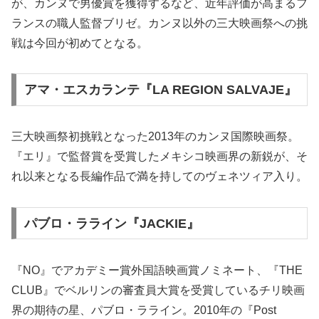
が、カンヌで男優賞を獲得するなど、近年評価が高まるフ
ランスの職人監督ブリゼ。カンヌ以外の三大映画祭への挑
戦は今回が初めてとなる。
アマ・エスカランテ『LA REGION SALVAJE』
三大映画祭初挑戦となった2013年のカンヌ国際映画祭。
『エリ』で監督賞を受賞したメキシコ映画界の新鋭が、そ
れ以来となる長編作品で満を持してのヴェネツィア入り。
パブロ・ラライン『JACKIE』
『NO』でアカデミー賞外国語映画賞ノミネート、『THE
CLUB』でベルリンの審査員大賞を受賞しているチリ映画
界の期待の星、パブロ・ラライン。2010年の『Post