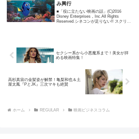
いかなくとも「ちょっと分か...
み興行
■「役に立たない映画の話」(C)2016
Disney Enterprises，Inc.All Rights
Reserved.シネコンが足りない!! スクリー
ンが足りない!!先輩 この間、シネコンの
番組編成担当をやっている知り合いと会
った...
セクシー系から小悪魔系まで！美女が拝
める映画特集！
高杉真宙の金髪姿が解禁！亀梨和也＆土
屋太鳳『PとJK』三次マキも絶賛
ホーム
REGULAR
映画ビジネスコラム