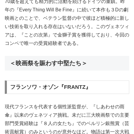
70歳を超えても精力的に活動を続けるドイツの重鎮。昨
年の『Every Thing Will Be Fine』に続いて本作も３Dの劇
映画とのことで、ベテラン監督の中で彼ほど積極的に新し
い技術を取り入れる存在はいないだろう。このヴェネツィ
アは、『ことの次第』で金獅子賞を獲得しており、今回の
コンペで唯一の受賞経験者である。
＜映画祭を賑わす中堅たち＞
フランソワ・オゾン『FRANTZ』
現代フランスを代表する個性派監督が、『しあわせの雨
傘』以来のヴェネツィア挑戦。未だに三大映画祭での主要
部門受賞経験は『８人の女たち』でのベルリン銀熊賞（芸
術貢献賞）のみというのが意外なほど。物語は第一次大戦