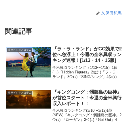
久保田和馬
関連記事
『ラ・ラ・ランド』がGG効果で2
映画ビジネスコラム
位へ急浮上！今週の全米興収ラン
キング速報！[1/13・14・15版]
全米興収ランキング（1/13〜1/15）1位
(→)『Hidden Figures』2位(↑)『ラ・ラ・
ランド』3位(↓)『SING/シング』4位(↓)
『ローグ・ワン/スター・ウォーズ・スト
ーリー』5位(NEW)『The Bye Bye Ma...
『キングコング：髑髏島の巨神』
映画ビジネスコラム
が首位スタート！今週の全米興行
収入レポート！！
全米興収ランキング(3/10〜3/12)1位
(NEW)『キングコング：髑髏島の巨神』2
位(↓) 『ローガン』3位(↓)『Get Out』4位
(↓)『The Shack』5位(↓)『レゴバットマン
ザ・ムービー』6位(→)『Before I ...