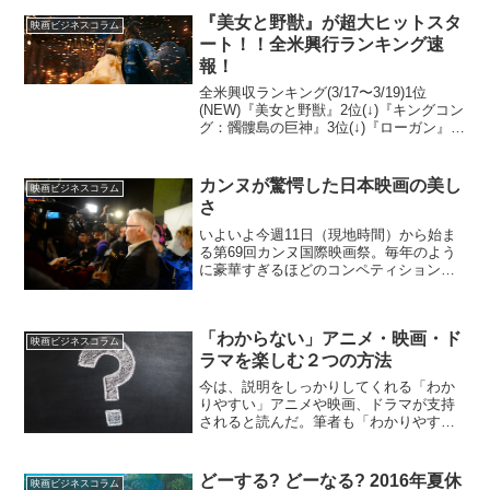
『美女と野獣』が超大ヒットスタ
映画ビジネスコラム
ート！！全米興行ランキング速
報！
全米興収ランキング(3/17〜3/19)1位
(NEW)『美女と野獣』2位(↓)『キングコン
グ：髑髏島の巨神』3位(↓)『ローガン』4
位(↓)『Get Out』5位(↓)『The Shack』6
位(↓)『レゴバットマン ザ・ムービー』7
位(N...
カンヌが驚愕した日本映画の美し
映画ビジネスコラム
さ
いよいよ今週11日（現地時間）から始ま
る第69回カンヌ国際映画祭。毎年のよう
に豪華すぎるほどのコンペティションが
繰り広げられ、同じ三大映画祭に挙げら
れるベルリンとヴェネツィアをも凌駕す
る、圧倒的なブランド力を持っているの
「わからない」アニメ・映画・ド
である。© FDC ...
映画ビジネスコラム
ラマを楽しむ２つの方法
今は、説明をしっかりしてくれる「わか
りやすい」アニメや映画、ドラマが支持
されると読んだ。筆者も「わかりやす
い」作品は大好きだ。深く考えずに観ら
れる安心感は、まさに娯楽にうってつけ
だと思う。またなにより、識者とまでは
どーする? どーなる? 2016年夏休
映画ビジネスコラム