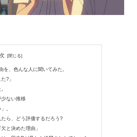
次
理由を、色んな人に聞いてみた。
た?」
た。
が少ない推移
い」。
見たら、どう評価するだろう?
可欠と決めた理由」