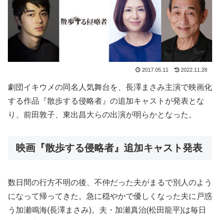
2017.05.11
2022.11.28
劇団イキウメの同名人気舞台を、長澤まさみ主演で映画化
する作品『散歩する侵略者』の追加キャストが発表とな
り、前田敦子、東出昌大らの出演が明らかとなった。
映画『散歩する侵略者』追加キャスト発表
数日間の行方不明の後、不仲だった夫がまるで別人のよう
になって帰ってきた。急に穏やかで優しくなった夫に戸惑
う加瀬鳴海(長澤まさみ)。夫・加瀬真治(松田龍平)は毎日