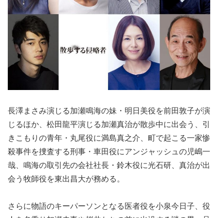
長澤まさみ演じる加瀬鳴海の妹・明日美役を前田敦子が演
じるほか、松田龍平演じる加瀬真治が散歩中に出会う、引
きこもりの青年・丸尾役に満島真之介、町で起こる一家惨
殺事件を捜査する刑事・車田役にアンジャッシュの児嶋一
哉、鳴海の取引先の会社社長・鈴木役に光石研、真治が出
会う牧師役を東出昌大が務める。
さらに物語のキーパーソンとなる医者役を小泉今日子、役