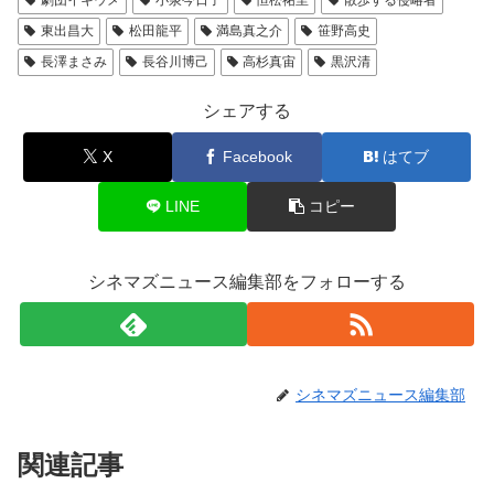
東出昌大
松田龍平
満島真之介
笹野高史
長澤まさみ
長谷川博己
高杉真宙
黒沢清
シェアする
X
Facebook
はてブ
LINE
コピー
シネマズニュース編集部をフォローする
シネマズニュース編集部
関連記事