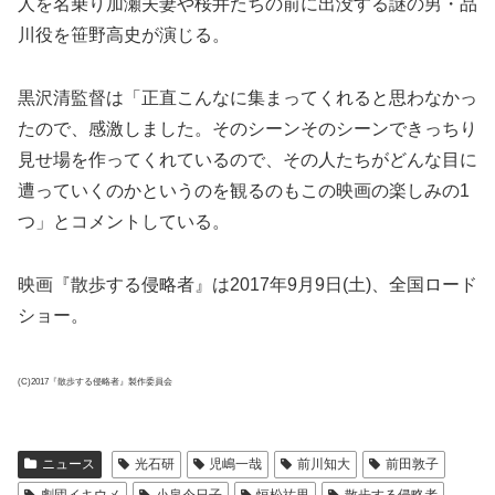
人を名乗り加瀬夫妻や桜井たちの前に出没する謎の男・品
川役を笹野高史が演じる。
黒沢清監督は「正直こんなに集まってくれると思わなかっ
たので、感激しました。そのシーンそのシーンできっちり
見せ場を作ってくれているので、その人たちがどんな目に
遭っていくのかというのを観るのもこの映画の楽しみの1
つ」とコメントしている。
映画『散歩する侵略者』は2017年9月9日(土)、全国ロード
ショー。
(C)2017『散歩する侵略者』製作委員会
ニュース
光石研
児嶋一哉
前川知大
前田敦子
劇団イキウメ
小泉今日子
恒松祐里
散歩する侵略者