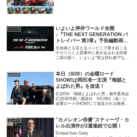
まって、ス...
いよいよ押井ワールド全開
ニュース
♪『THE NEXT GENERATION パ
トレイバー 第3章』予告編動画が
公開！
生命線とも言えるコンビニで巻き起こる
テロリスト人質事件に巻き込まれる特車
二課の面々。いよいよ“実は切れ者!?”な後
藤田隊長の秘策が見どころのエピソード
4「野良犬たちの午後」！そして、熱海を
舞台に巻き起こる謎の怪獣騒動を描くエ
本日（9/28）の金曜ロード
ニュース
ピソード5「大怪...
SHOW!は岡田准一主演『海賊と
よばれた男』を放送！
(C)2016「海賊とよばれた男」製作委員会
(C)百田尚樹／講談社 9月28日（金）に
金曜ロードSHOW!にて放送される映画
『海賊とよばれた男』(2016)。本作は岡
田さんにとって映画『永遠の０』(2013)
でもタッグを組んだ山崎貴監督、...
“カメレオン俳優”スティーヴ・カ
ニュース
レル出演作が2週連続で公開！
Embed from Getty