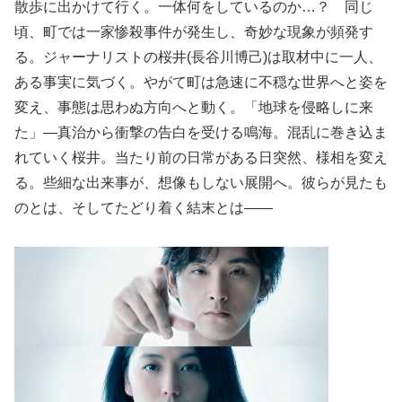
散歩に出かけて行く。一体何をしているのか…？ 同じ
頃、町では一家惨殺事件が発生し、奇妙な現象が頻発す
る。ジャーナリストの桜井(長谷川博己)は取材中に一人、
ある事実に気づく。やがて町は急速に不穏な世界へと姿を
変え、事態は思わぬ方向へと動く。「地球を侵略しに来
た」—真治から衝撃の告白を受ける鳴海。混乱に巻き込ま
れていく桜井。当たり前の日常がある日突然、様相を変え
る。些細な出来事が、想像もしない展開へ。彼らが見たも
のとは、そしてたどり着く結末とは――