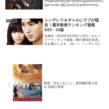
Imageswindow.gie=window.gie||function(c)
{(gie.q=gie.q||[]).push(c)};gie(function()
{gie.widgets.load({id...
シンデレラ＆ギャルにラブが猛
ニュース
攻！週末映画ランキング速報
5/23・24版
先週末（2015年5月23日〜24日）のムー
ビーランキング速報（興行通信社発表）
をお届けします。1位（-）シンデレラ2位
（NEW）イニシエーション・ラブ3位
（↓）映画 ビリギャル4位（NEW）メイ
ズ・ランナー5位（↓）駆込み女と駆出し
男6位...
映画『光をくれた人』原作翻訳家が語
る“原題の意味”