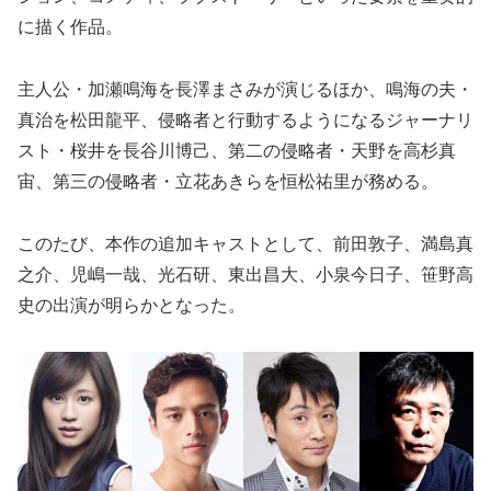
に描く作品。
主人公・加瀬鳴海を長澤まさみが演じるほか、鳴海の夫・
真治を松田龍平、侵略者と行動するようになるジャーナリ
スト・桜井を長谷川博己、第二の侵略者・天野を高杉真
宙、第三の侵略者・立花あきらを恒松祐里が務める。
このたび、本作の追加キャストとして、前田敦子、満島真
之介、児嶋一哉、光石研、東出昌大、小泉今日子、笹野高
史の出演が明らかとなった。