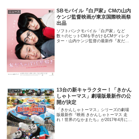
SBモバイル『白戸家』CMの山内
ニュース
ケンジ監督映画が東京国際映画祭
出品
ソフトバンクモバイル「白戸家」など
数々のヒットCMを手がけるCMディレク
ター・山内ケンジ監督の最新作『友だち
のパパが好き』が2015年12月19日からユ
ーロスペースほか全国で順次公開され
る。公開に先駆け10月22日から10月31日
まで開催す...
13台の新キャラクター！「きかん
ニュース
しゃトーマス」劇場版最新作の公
開が決定
「きかんしゃトーマス」シリーズの劇場
版最新作『映画 きかんしゃトーマス 走
れ！世界のなかまたち』が2017年4月に公
開することが決定した。『映画 きかんし
ゃトーマス 走れ！世界のなかまたち』公
開決定世界中からたくさんの機関車が集