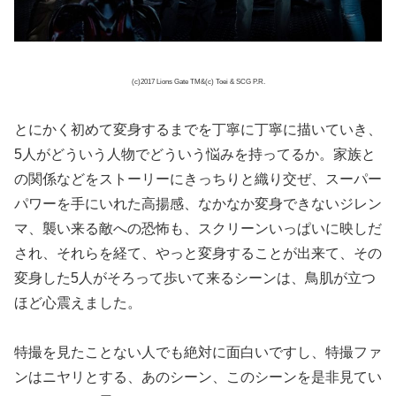
(c)2017 Lions Gate TM&(c) Toei & SCG P.R.
とにかく初めて変身するまでを丁寧に丁寧に描いていき、
5人がどういう人物でどういう悩みを持ってるか。家族と
の関係などをストーリーにきっちりと織り交ぜ、スーパー
パワーを手にいれた高揚感、なかなか変身できないジレン
マ、襲い来る敵への恐怖も、スクリーンいっぱいに映しだ
され、それらを経て、やっと変身することが出来て、その
変身した5人がそろって歩いて来るシーンは、鳥肌が立つ
ほど心震えました。
特撮を見たことない人でも絶対に面白いですし、特撮ファ
ンはニヤリとする、あのシーン、このシーンを是非見てい