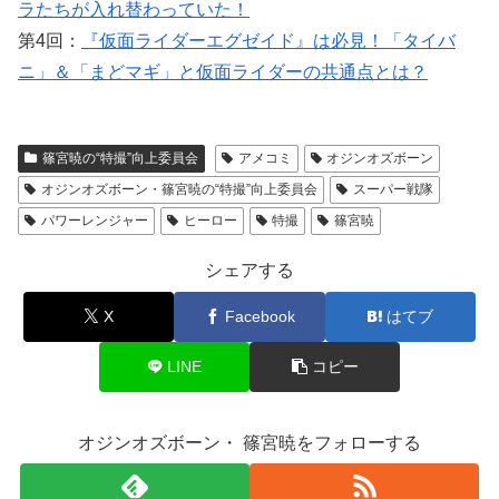
ラたちが入れ替わっていた！
第4回：
『仮面ライダーエグゼイド』は必見！「タイバ
ニ」＆「まどマギ」と仮面ライダーの共通点とは？
篠宮暁の“特撮”向上委員会
アメコミ
オジンオズボーン
オジンオズボーン・篠宮暁の“特撮”向上委員会
スーパー戦隊
パワーレンジャー
ヒーロー
特撮
篠宮暁
シェアする
X
Facebook
はてブ
LINE
コピー
オジンオズボーン・ 篠宮暁をフォローする