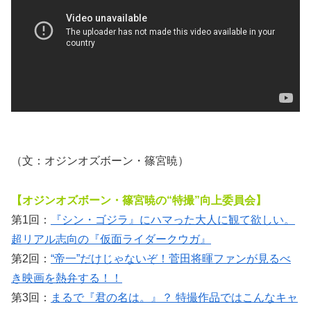
（文：オジンオズボーン・篠宮暁）
【オジンオズボーン・篠宮暁の“特撮”向上委員会】
第1回：
『シン・ゴジラ』にハマった大人に観て欲しい。
超リアル志向の『仮面ライダークウガ』
第2回：
“帝一”だけじゃないぞ！菅田将暉ファンが見るべ
き映画を熱弁する！！
第3回：
まるで『君の名は。』？ 特撮作品ではこんなキャ