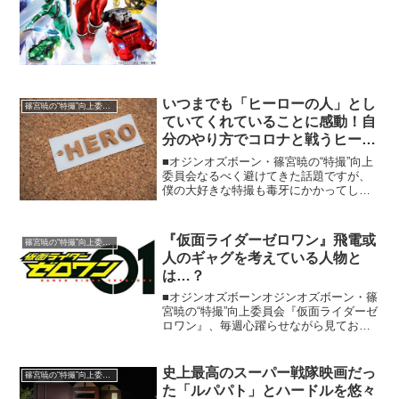
しいくらいに輝きを放っている『魔進戦
隊キラメイジャー』。もうすでに推しが
決まってる人も少な...
いつまでも「ヒーローの人」とし
篠宮暁の“特撮”向上委員会
ていてくれていることに感動！自
分のやり方でコロナと戦うヒーロ
ーたちのパワーを活力に
■オジンオズボーン・篠宮暁の“特撮”向上
委員会なるべく避けてきた話題ですが、
僕の大好きな特撮も毒牙にかかってしま
ったので、今日はそのことについて書き
たいと思います。猛威を振るっている新
型コロナウイルス。まるで特撮作品のよ
『仮面ライダーゼロワン』飛電或
篠宮暁の“特撮”向上委員会
うな、そして映画のよ...
人のギャグを考えている人物と
は…？
■オジンオズボーンオジンオズボーン・篠
宮暁の“特撮”向上委員会『仮面ライダーゼ
ロワン』、毎週心躍らせながら見ており
ます。とにかく面白い。作ってるスタッ
フさんの熱量の高さが、画面からビシビ
シ伝わってきます。しかし、それは今ま
史上最高のスーパー戦隊映画だっ
篠宮暁の“特撮”向上委員会
での作品とて同じこ...
た「ルパパト」とハードルを悠々