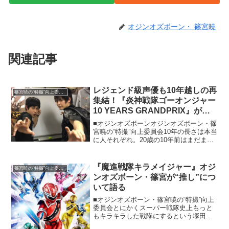
オジンオズボーン・ 篠宮暁
関連記事
レジェンド級声優も10年越しの再
篠宮暁の“特撮”向上委員会
集結！『炎神戦隊ゴーオンジャー
10 YEARS GRANDPRIX』が熱
い
■オジンオズボーンオジンオズボーン・篠
宮暁の“特撮”向上委員会10年の長さは本当
に人それぞれ。20歳の10年前はまだまだ
小さな子供。高校1年生の10年前はだいた
い5歳くらいで、物心ついてからほんの少
ししか経ってない。ちなみに僕の10年前
『魔進戦隊キラメイジャー』オジ
篠宮暁の“特撮”向上委員会
は2...
ンオズボーン・篠宮が“推し”につ
いて語る
■オジンオズボーン・篠宮暁の“特撮”向上
委員会とにかくスーパー戦隊史上もっと
もキラキラした戦隊にするという塚田英
明プロデューサーの宣言通り、1話から眩