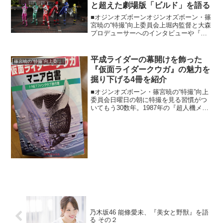
と超えた劇場版「ビルド」を語る
■オジンオズボーンオジンオズボーン・篠
宮暁の“特撮”向上委員会上堀内監督と大森
プロデューサーへのインタビューや『仮
面ライダージオウ』の制作発表などがあ
り、書くのが遅くなりましたが、お盆過
ぎた今、改めて言わせてください。やっ
平成ライダーの幕開けを飾った
篠宮暁の“特撮”向上委員会
ぱり、夏映画最高！...
『仮面ライダークウガ』の魅力を
掘り下げる4冊を紹介
■オジンオズボーン・篠宮暁の“特撮”向上
委員会日曜日の朝に特撮を見る習慣がつ
いてもう30数年。1987年の『超人機メタ
ルダー』の頃に、僕のニチアサは始まっ
た。特撮を見てから家族で外出、特撮を
見てから部活という幼少期、少年期を送
り、大人になっ...
乃木坂46 能條愛未、『美女と野獣』を語
る その２