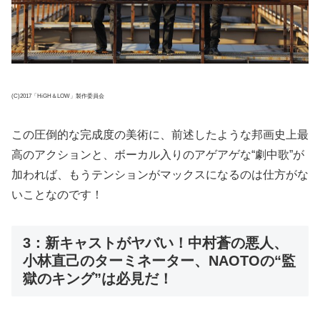
(C)2017「HiGH＆LOW」製作委員会
この圧倒的な完成度の美術に、前述したような邦画史上最
高のアクションと、ボーカル入りのアゲアゲな“劇中歌”が
加われば、もうテンションがマックスになるのは仕方がな
いことなのです！
3：新キャストがヤバい！中村蒼の悪人、
小林直己のターミネーター、NAOTOの“監
獄のキング”は必見だ！