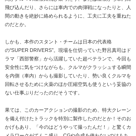
飛び込んだり、さらには車内での肉弾戦になったりと、人
間の動きを絶妙に絡められるように、工夫に工夫を重ねた
のだとか。
しかも、本作のスタント・チームは日本の代表格
の“SUPER DRIVERS”。現場を仕切っていた野呂真司はド
ラマ「西部警察」から活躍していた超ベテランで、今回も
安全性に気をつけながらも、クルマがクラッシュする瞬間
を内側（車内）からも撮影していたり、勢い良くクルマを
回転させるために火薬のほか圧縮空気も使うという妥協の
ない仕事ぶりだったのだそうです。
果ては、このカーアクションの撮影のため、特大クレーン
を備え付けたトラックを特別に製作したのだとか！そのお
かげもあり、「今のはどうやって撮ったんだ！」と驚くカ
メラワークがてんこ盛り。CGや合成を使わないのはもち