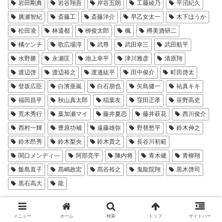
岩田剛典
岩谷翔吾
岸谷五朗
工藤綾乃
平沼紀久
廣瀬智紀
斎藤工
斎藤洋介
早乙女太一
木下ほうか
松田凌
林遣都
栁俊太郎
楓
樽美酒研二
橘ケンチ
歌広場淳
武尊
武田幸三
武田航平
水野勝
永瀬匡
池上幸平
津川雅彦
清原翔
渡辺啓
渡辺裕之
渡邉紘平
田中俊介
町田啓太
登坂広臣
白濱亜嵐
白石朋也
矢島健一
祐真キキ
福田昌平
秋山真太郎
稲葉友
窪田正孝
笹野高史
荒木秀行
葉加瀬マイ
藤井夏恋
藤井萩花
⻄川俊介
⻄村一輝
豊原功補
遠藤雄弥
野替愁平
鈴木伸之
鈴木昂秀
鈴木梨央
鈴木貴之
⻑谷川初範
関口メンディ―
阿部亮平
陳内将
⻘木健
⻘柳翔
飯島直子
髙嶋政宏
髙谷裕之
⻤龍院翔
黒木啓司
黒石高大
龍
シェアする
メニュー
ホーム
検索
トップ
サイドバー