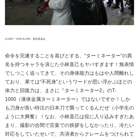
(C)2017「HiGH＆LOW」製作委員会
命令を完遂することを喜びとする、“ターミネーター”の異
名を持つキャラを演じた小林直己もヤバすぎます！無表情
でしつこく追ってきて、その身体能力はもはや人間離れし
ており、果ては“不死身”というワードが思い浮かぶほどの
体力と回復力は、まさに『ターミネーター2』のT-
1000（液体金属ターミネーター）ではないですか！しか
も刀身が長い特注の日本刀で襲ってくるんだぜ（小学生の
ように大興奮）！なお、小林直己は役に入り込みすぎたあ
まり、撮影の合間で言葉での挨拶をしなかったり、冷たい
対応をしていたせいで、共演者からクレームをつけられて