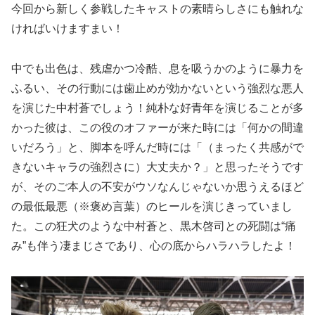
今回から新しく参戦したキャストの素晴らしさにも触れな
ければいけますまい！
中でも出色は、残虐かつ冷酷、息を吸うかのように暴力を
ふるい、その行動には歯止めが効かないという強烈な悪人
を演じた中村蒼でしょう！純朴な好青年を演じることが多
かった彼は、この役のオファーが来た時には「何かの間違
いだろう」と、脚本を呼んだ時には「（まったく共感がで
きないキャラの強烈さに）大丈夫か？」と思ったそうです
が、そのご本人の不安がウソなんじゃないか思うえるほど
の最低最悪（※褒め言葉）のヒールを演じきっていまし
た。この狂犬のような中村蒼と、黒木啓司との死闘は“痛
み”も伴う凄まじさであり、心の底からハラハラしたよ！