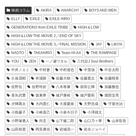
映画コラム
AKIRA
ANARCHY
BOYS AND MEN
ELLY
EXILE
EXILE HIRO
GENERATIONS from EXILE TRIBE
HiGH＆LOW
HiGH＆LOW THE MOVIE 2／END OF SKY
HiGH＆LOW THE MOVIE 3／FINAL MISSION
JAY
LIKIYA
NAOTO
TAKAHIRO
Team HI-AX
THE RAMPAGE
YOU
ZEN
一ノ瀬ワタル
三代目J Soul Brothers
中井ノエミ
中村蒼
中村達也
中茎強
中谷太郎
久保茂昭
井浦新
佐藤大樹
佐藤寛太
佐藤晴美
佐野岳
佐野玲於
八木将康
前田公輝
加藤雅也
喜矢武豊
坂東希
城戸康裕
城戸愛莉
堀部圭亮
夕輝壽太
大内貴仁
大屋夏南
天野浩成
守屋光治
小島藤子
小林直己
小泉今日子
小澤雄太
小野塚勇人
尚玄
山下健二郎
山口乃々華
山本彰吾
山田裕貴
岡見勇信
岩城滉一
岩永ジョーイ