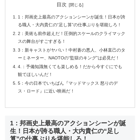
目次
1：邦画史上最高のアクションシーンが誕生！日本が誇
る職人・大内貴仁の“足し算”の仕事ぶりを堪能しろ！
2：美術も前作超えだ！圧倒的スケールのクライマック
スの舞台がすごすぎる！
3：新キャストがヤバい！中村蒼の悪人、小林直己のタ
ーミネーター、NAOTOの“監獄のキング”は必見だ！
4.：予備知識無くても楽しめる！だから今すぐにでも
観てほしいんだ！
5：今の日本でいちばん『マッドマックス 怒りのデ
ス・ロード』に近い映画だ！
1：邦画史上最高のアクションシーンが誕
生！日本が誇る職人・大内貴仁の“足し
算”の仕事ぶりを堪能しろ！