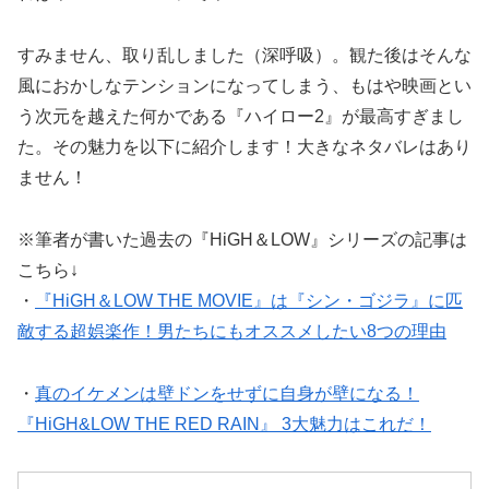
すみません、取り乱しました（深呼吸）。観た後はそんな
風におかしなテンションになってしまう、もはや映画とい
う次元を越えた何かである『ハイロー2』が最高すぎまし
た。その魅力を以下に紹介します！大きなネタバレはあり
ません！
※筆者が書いた過去の『HiGH＆LOW』シリーズの記事は
こちら↓
・
『HiGH＆LOW THE MOVIE』は『シン・ゴジラ』に匹
敵する超娯楽作！男たちにもオススメしたい8つの理由
・
真のイケメンは壁ドンをせずに自身が壁になる！
『HiGH&LOW THE RED RAIN』 3大魅力はこれだ！