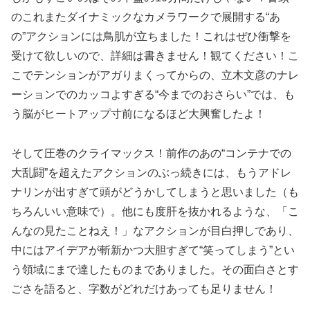
のこれまたダイナミックなカメラワークで展開する“あ
の”アクションには鳥肌が立ちました！これはぜひ衝撃を
受けて欲しいので、詳細は書きません！観てください！こ
こでテンションがアガりまくってからの、立木文彦のナレ
ーションでのカッコよすぎる“今までのおさらい”では、も
う脳がヒートアップ寸前になるほど大興奮したよ！
そして圧巻のクライマックス！前作のあの“コンテナでの
大乱闘”を超えたアクションのぶっ続きには、もうアドレ
ナリンが出すぎて頭がどうかしてしまうと思いました（も
ちろんいい意味で）。他にも度肝を抜かれるような、「こ
んなの見たことねえ！」なアクションが目白押しであり、
中にはアイデアが斬新かつ大胆すぎて“笑ってしまう”とい
う領域にまで達したものまでありました。その面白さとす
ごさを語ると、字数がどれだけあっても足りません！