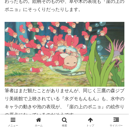
わったもの。絵柄そのものや、草や木の表現も『崖の上の
ポニョ』にそっくりだったりします。
筆者はまだ観たことがありませんが、同じく三鷹の森ジブ
リ美術館で上映されている『水グモもんもん』も、水中の
キャラの動きや泡の表現が、『崖の上のポニョ』の絵作り
の原点になっているのだそうです。
メニュー
ホーム
検索
トップ
サイドバー