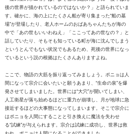
後の世界が描かれているのではないか？」と語られていま
す。確かに、海の上にたくさん船が寄り集まった“船の墓
場”が登場したり、老人ホームのおばあちゃんたちが海の
中で「あの世もいいわねえ」「ここってあの世なの？」と
話していたり、そもそも知っている町が海に沈んでしまう
というとんでもない状況でもあるため、死後の世界になっ
ているという説の根拠はたくさんありますよね。
ここで、物語の大筋を振り返ってみましょう。ポニョは人
間になって宗介に会いたいと願うあまり、“生命の泉”を爆
発させてしまいました。世界には“大穴”が開いてしまい、
人工衛星が落ち始めるほどに重力が崩壊し、月が地球に急
接近するほどの大事態になってしまいます。そこで宗介に
はポニョを人間にすることと引き換えに魔法を失わせ
る“試練”が与えられます。宗介は試練に成功し、世界は救
われ、ポニョは人間になることができました……。