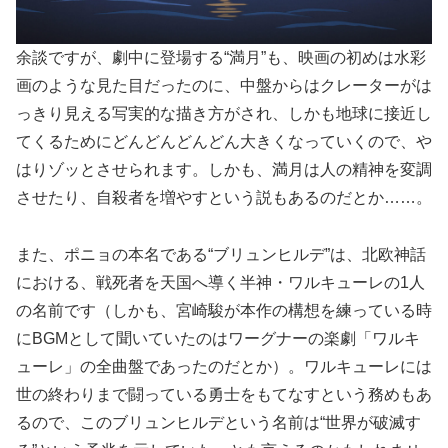
余談ですが、劇中に登場する“満月”も、映画の初めは水彩
画のような見た目だったのに、中盤からはクレーターがは
っきり見える写実的な描き方がされ、しかも地球に接近し
てくるためにどんどんどんどん大きくなっていくので、や
はりゾッとさせられます。しかも、満月は人の精神を変調
させたり、自殺者を増やすという説もあるのだとか……。
また、ポニョの本名である“ブリュンヒルデ”は、北欧神話
における、戦死者を天国へ導く半神・ワルキューレの1人
の名前です（しかも、宮崎駿が本作の構想を練っている時
にBGMとして聞いていたのはワーグナーの楽劇「ワルキ
ューレ」の全曲盤であったのだとか）。ワルキューレには
世の終わりまで闘っている勇士をもてなすという務めもあ
るので、このブリュンヒルデという名前は“世界が破滅す