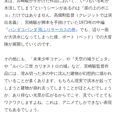
実は、宮崎駿が手がけた作品において、“いつもいる町が
水没してしまう”というシーンがあるのは『崖の上のポニ
ョ』だけではありません。高畑勲監督（クレジットでは演
出名義）、宮崎駿が脚本を手掛けていた1973年の中編
『
パンダコパンダ 雨ふりサーカスの巻
』でも、辺り一面
が大洪水になってしまった後、ボート（ベッド）での大冒
険が展開していくのです。
その他にも、「未来少年コナン」や『天空の城ラピュタ』
や『ルパン三世 カリオストロの城』など、宮崎駿監督作
品には、澄み切った水の中に沈んだ建物が幻想的に描かれ
ていることが多くあります。もちろん現実で洪水が起って
しまうと建物が崩れ去ってしまうことがほとんどでしょう
が、あり得ない光景が広がるからでこそ、見ていてとても
ワクワクしますよね。これは、アニメでしかできない表現
でもあるでしょう。